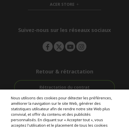
ACER STORE
d
e
h
d
n
i
e
d
n
d
e
Suivez-nous sur les réseaux sociaux
n
Retour & rétractation
Rétractation du contrat
Nous utilisons des cookies pour détecter les préférences,
Accompagnement
améliorer la navigation sur le site Web, générer des
Livraison
Paiement
avant et après-
statistiques utilisateur afin de rendre notre site Web plus
gratuite
Sécurisé
vente
convivial, et offrir du contenu et des publicités
personnalisés. En cliquant sur « Accepter tout », vous
acceptez l'utilisation et le placement de tous les cookies
© 2026 Acer Inc.