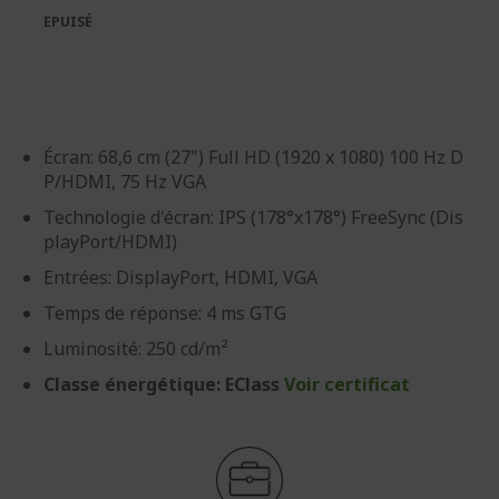
galerie
Galerie
EPUISÉ
d’images
d’images
Écran: 68,6 cm (27") Full HD (1920 x 1080) 100 Hz D
P/HDMI, 75 Hz VGA
Technologie d'écran: IPS (178°x178°) FreeSync (Dis
playPort/HDMI)
Entrées: DisplayPort, HDMI, VGA
Temps de réponse: 4 ms GTG
Luminosité: 250 cd/m²
Classe énergétique: EClass
Voir certificat