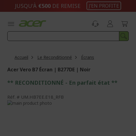
Aller
JUSQU'À
€500
DE REMISE
J’EN PROFITE
au
contenu
Accueil
Le Reconditionné
Écrans
Acer Vero B7 Écran | B277DE | Noir
** RECONDITIONNÉ - E
n parfait état
**
Réf.
UM.HB7EE.E18_RFB
Passer
à
Passer
la
au
fin
début
de
de
la
la