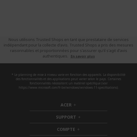
Nous utilisons Trusted Shops en tant que prestataire de services
indépendant pour la collecte d'avis. Trusted Shops a pris des mesures
raisonnables et proportionnées pour s'assurer qu'il s'agit d'avis
authentiques.
En savoir plus
* Le planning de mise à niveau varie en fonction des appareils. La disponibilité
des fonctionnalités et des applications peut varier selon le pays. Certaines
fonctionnalités nécessitent un matériel spécifique (voir
https://www.microsoft.com/fr-be/windows/windows-11-specifications).
ACER
h
i
SUPPORT
d
h
d
i
COMPTE
e
h
d
n
i
d