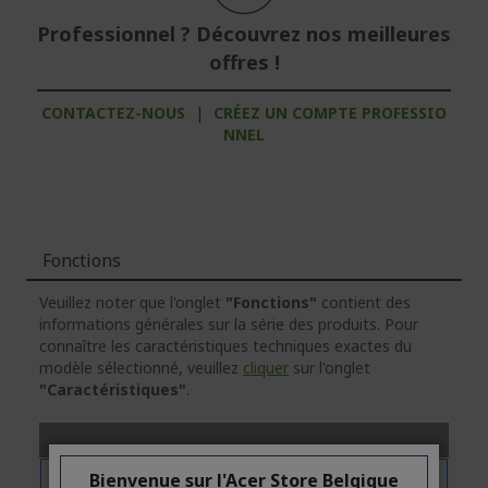
Professionnel ? Découvrez nos meilleures
offres !
CONTACTEZ-NOUS
|
CRÉEZ UN COMPTE PROFESSIO
NNEL
Fonctions
Veuillez noter que l'onglet
"Fonctions"
contient des
informations générales sur la série des produits. Pour
connaître les caractéristiques techniques exactes du
modèle sélectionné, veuillez
cliquer
sur l'onglet
"Caractéristiques"
.
Bienvenue sur l'Acer Store Belgique