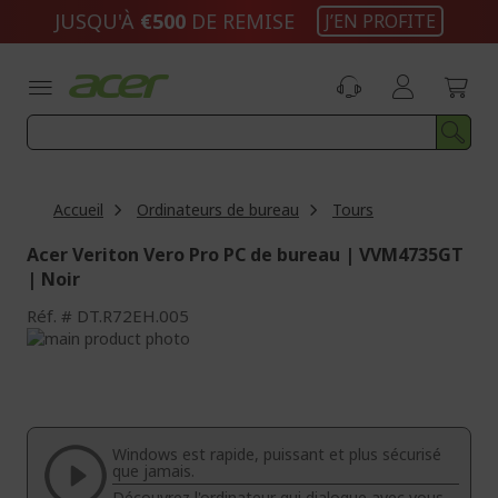
Aller
JUSQU'À
€500
DE REMISE
J’EN PROFITE
au
contenu
Accueil
Ordinateurs de bureau
Tours
Acer Veriton Vero Pro PC de bureau | VVM4735GT
| Noir
Réf.
DT.R72EH.005
Passer
à
Passer
la
au
fin
début
de
de
la
la
Windows est rapide, puissant et plus sécurisé
galerie
Galerie
que jamais.
d’images
d’images
Découvrez l'ordinateur qui dialogue avec vous.