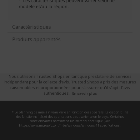
Caractéristiques
Produits apparentés
Nous utilisons Trusted Shops en tant que prestataire de services
indépendant pour la collecte d'avis. Trusted Shops a pris des mesures
raisonnables et proportionnées pour s'assurer qu'il s'agit d'avis
authentiques.
En savoir plus
* Le planning de mise à niveau varie en fonction des appareils. La disponibilité
des fonctionnalités et des applications peut varier selon le pays. Certaines
fonctionnalités nécessitent un matériel spécifique (voir
https://www.microsoft.com/fr-be/windows/windows-11-specifications).