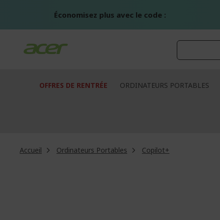
Aller
au
Économisez plus avec le code :
contenu
OFFRES DE RENTRÉE
ORDINATEURS PORTABLES
Accueil
Ordinateurs Portables
Copilot+
Passer
à
la
fin
de
la