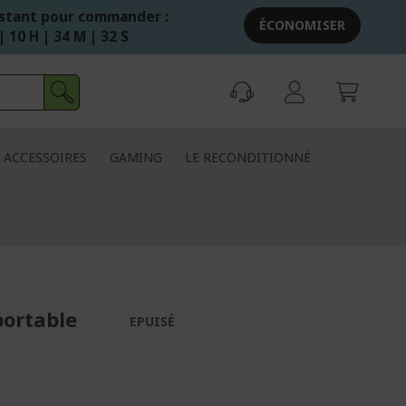
stant pour commander :
ÉCONOMISER
| 10 H | 34 M | 31 S
ACCESSOIRES
GAMING
LE RECONDITIONNÉ
portable
EPUISÉ