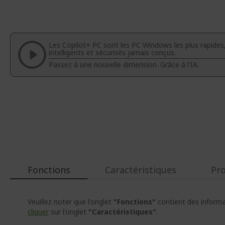
Passer
au
début
de
la
Les Copilot+ PC sont les PC Windows les plus rapides
Galerie
intelligents et sécurisés jamais conçus.
d’images
Passez à une nouvelle dimension. Grâce à l'IA.
Fonctions
Caractéristiques
Pr
Veuillez noter que l'onglet
"Fonctions"
contient des informat
cliquer
sur l'onglet
"Caractéristiques"
.