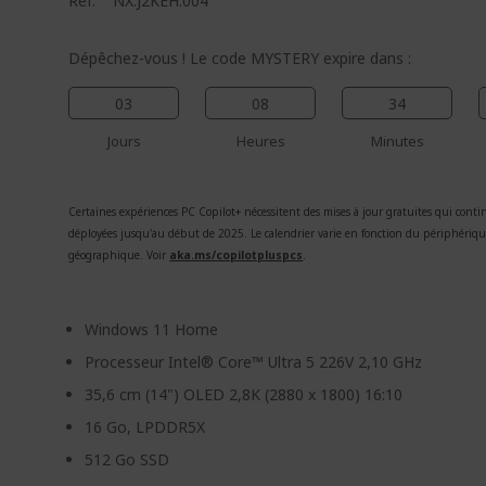
Réf.
NX.J2KEH.004
Dépêchez-vous ! Le code MYSTERY expire dans :
03
08
34
Jours
Heures
Minutes
Certaines expériences PC Copilot+ nécessitent des mises à jour gratuites qui conti
déployées jusqu'au début de 2025. Le calendrier varie en fonction du périphériqu
géographique. Voir
aka.ms/copilotpluspcs
.
Windows 11 Home
Processeur Intel® Core™ Ultra 5 226V 2,10 GHz
35,6 cm (14") OLED 2,8K (2880 x 1800) 16:10
16 Go, LPDDR5X
512 Go SSD