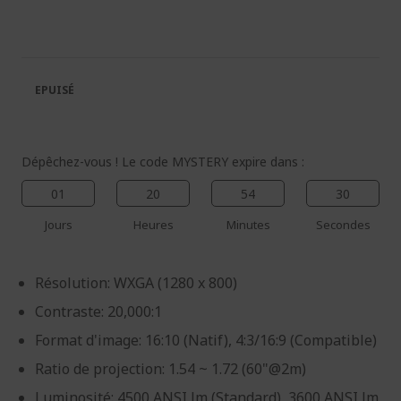
la
au
fin
début
de
de
la
la
galerie
Galerie
EPUISÉ
d’images
d’images
Dépêchez-vous ! Le code MYSTERY expire dans :
01
20
54
30
Jours
Heures
Minutes
Secondes
Résolution: WXGA (1280 x 800)
Contraste: 20,000:1
Format d'image: 16:10 (Natif), 4:3/16:9 (Compatible)
Ratio de projection: 1.54 ~ 1.72 (60"@2m)
Luminosité: 4500 ANSI lm (Standard), 3600 ANSI lm