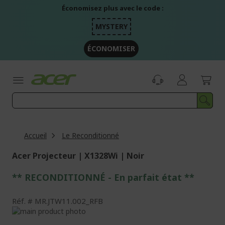
Aller
Économisez plus avec le code :
au
contenu
MYSTERY
ÉCONOMISER
Accueil
Le Reconditionné
Acer Projecteur | X1328Wi | Noir
** RECONDITIONNÉ - E
n parfait état
**
Réf.
MR.JTW11.002_RFB
Passer
à
Passer