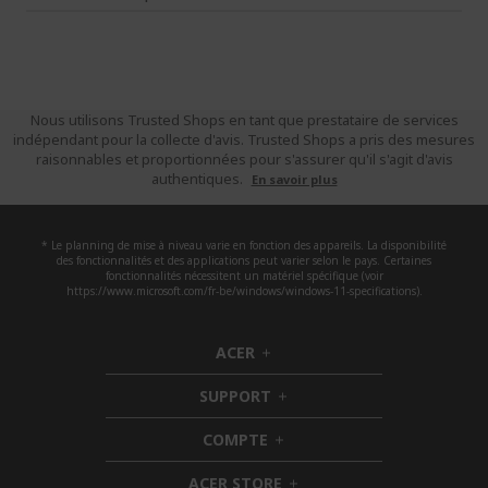
Nous utilisons Trusted Shops en tant que prestataire de services
indépendant pour la collecte d'avis. Trusted Shops a pris des mesures
raisonnables et proportionnées pour s'assurer qu'il s'agit d'avis
authentiques.
En savoir plus
* Le planning de mise à niveau varie en fonction des appareils. La disponibilité
des fonctionnalités et des applications peut varier selon le pays. Certaines
fonctionnalités nécessitent un matériel spécifique (voir
https://www.microsoft.com/fr-be/windows/windows-11-specifications).
ACER
h
i
SUPPORT
d
h
d
i
COMPTE
e
h
d
n
i
d
ACER STORE
d
e
h