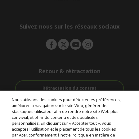
d
n
i
e
d
n
d
e
Suivez-nous sur les réseaux sociaux
n
Retour & rétractation
Rétractation du contrat
Nous utilisons des cookies pour détecter les préférences,
Accompagnement
améliorer la navigation sur le site Web, générer des
Livraison
Paiement
avant et après-
statistiques utilisateur afin de rendre notre site Web plus
gratuite
Sécurisé
vente
convivial, et offrir du contenu et des publicités
personnalisés. En cliquant sur « Accepter tout », vous
acceptez l'utilisation et le placement de tous les cookies
© 2026 Acer Inc.
par Acer, conformément à notre Politique en matière de
CPYou BV est le revendeur et marchand agréé pour les produits et