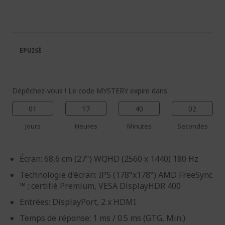
la
au
fin
début
de
de
la
la
galerie
Galerie
EPUISÉ
d’images
d’images
Dépêchez-vous ! Le code MYSTERY expire dans :
01
17
40
02
Jours
Heures
Minutes
Secondes
Écran: 68,6 cm (27") WQHD (2560 x 1440) 180 Hz
Technologie d'écran: IPS (178°x178°) AMD FreeSync
™ ; certifié Premium, VESA DisplayHDR 400
Entrées: DisplayPort, 2 x HDMI
Temps de réponse: 1 ms / 0.5 ms (GTG, Min.)