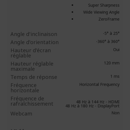
Super Sharpness
Wide Viewing Angle
ZeroFrame
Angle d'inclinaison
-5° à 25°
Angle d'orientation
-360° à 360°
Hauteur d'écran
Oui
réglable
Hauteur réglable
120 mm
maximale
Temps de réponse
1 ms
Fréquence
Horizontal Frequency
horizontale
Fréquence de
48 Hz à 144 Hz - HDMI
rafraîchissement
48 Hz à 180 Hz - DisplayPort
Webcam
Non