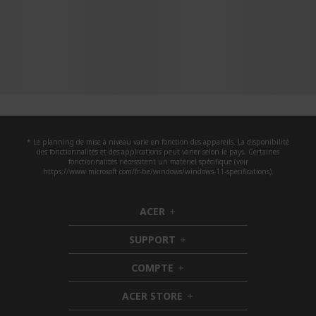
* Le planning de mise à niveau varie en fonction des appareils. La disponibilité
des fonctionnalités et des applications peut varier selon le pays. Certaines
fonctionnalités nécessitent un matériel spécifique (voir
https://www.microsoft.com/fr-be/windows/windows-11-specifications).
ACER
h
i
SUPPORT
d
h
d
i
COMPTE
e
h
d
n
i
d
ACER STORE
d
e
h
d
n
i