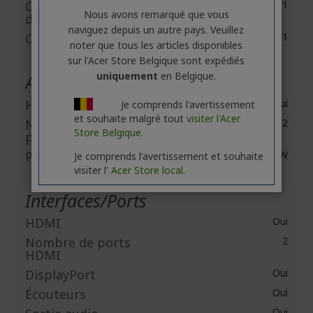
Contraste
100,000,000:1
Nous avons remarqué que vous
dynamique
naviguez depuis un autre pays. Veuillez
Contraste natif
1,000:1
noter que tous les articles disponibles
sur l'Acer Store Belgique sont expédiés
uniquement
en Belgique.
Audio
Haut-parleurs
Oui
Je comprends l'avertissement
et souhaite malgré tout
visiter l'Acer
Nombre de haut-
2
Store Belgique.
parleurs
Puissance de sortie
2 W
Je comprends l'avertissement et souhaite
visiter l'
Acer Store local.
Interfaces/Ports
HDMI
Oui
Nombre de ports
2
HDMI
DisplayPort
Oui
Écouteurs
Oui
Oui