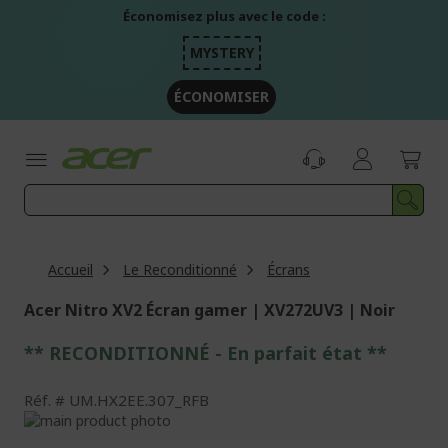
Aller
Économisez plus avec le code :
au
contenu
MYSTERY
ÉCONOMISER
Accueil
Le Reconditionné
Écrans
Acer Nitro XV2 Écran gamer | XV272UV3 | Noir
** RECONDITIONNÉ - E
n parfait état
**
Réf.
UM.HX2EE.307_RFB
Passer
à
Passer