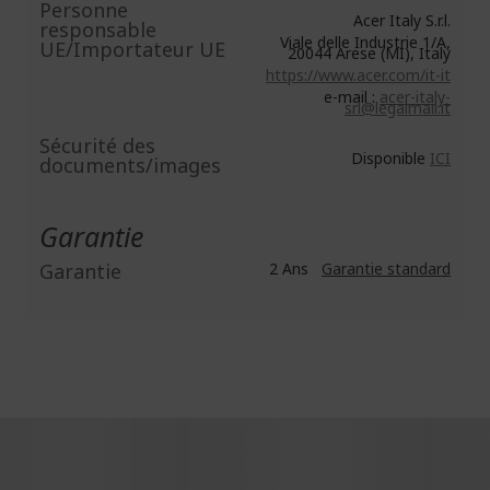
Personne
Acer Italy S.r.l.
responsable
Viale delle Industrie 1/A,
UE/Importateur UE
20044 Arese (MI), Italy
https://www.acer.com/it-it
e-mail :
acer-italy-
srl@legalmail.it
Sécurité des
Disponible
ICI
documents/images
Garantie
Garantie
2 Ans
Garantie standard