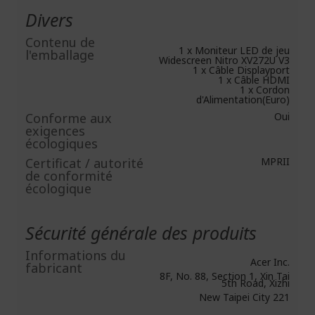
Divers
Contenu de
1 x Moniteur LED de jeu
l'emballage
Widescreen Nitro XV272U V3
1 x Câble Displayport
1 x Câble HDMI
1 x Cordon
d'Alimentation(Euro)
Conforme aux
Oui
exigences
écologiques
Certificat / autorité
MPRII
de conformité
écologique
Sécurité générale des produits
Informations du
Acer Inc.
fabricant
8F, No. 88, Section 1, Xin Tai
5th Road, Xizhi
New Taipei City 221