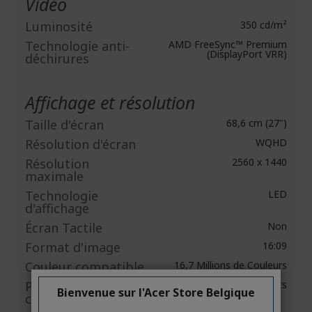
Vidéo
Luminosité
350 cd/m²
Technologie anti-
AMD FreeSync™ Premium
(DisplayPort VRR)
déchirures
Affichage et résolution
Taille d'écran
68,6 cm (27")
Résolution d'écran
WQHD
Résolution
2560 x 1440
maximale
Technologie
LED
d'affichage
Écran Tactile
Non
Format d'image
16:09
Couleur compatible
16,7 Millions de Couleurs
Profondeur de
8 bits
Bienvenue sur l'Acer Store Belgique
couleur