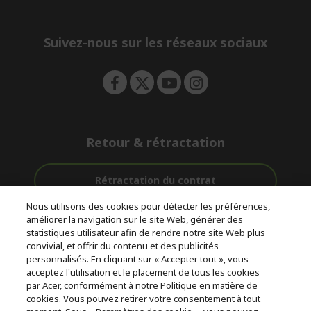
e
d
n
d
e
Suivez-nous sur les réseaux sociaux
n
Retour & rétractation
Rétractation du contrat
Nous utilisons des cookies pour détecter les préférences,
Accompagnement
améliorer la navigation sur le site Web, générer des
Livraison
Paiement
avant et après-
statistiques utilisateur afin de rendre notre site Web plus
gratuite
Sécurisé
vente
convivial, et offrir du contenu et des publicités
personnalisés. En cliquant sur « Accepter tout », vous
acceptez l'utilisation et le placement de tous les cookies
© 2026 Acer Inc.
par Acer, conformément à notre Politique en matière de
CPYou BV est le revendeur et marchand agréé pour les produits et
cookies. Vous pouvez retirer votre consentement à tout
services proposés au sein de ce magasin.