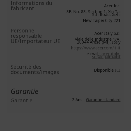
Informations du
Acer Inc.
fabricant
8F, No. 88, Section 1, Xin Tai
5th Road, Xizhi
New Taipei City 221
Personne
Acer Italy S.r.l.
responsable
Viale delle Industrie 1/A,
UE/Importateur UE
20044 Arese (MI), Italy
https://www.acer.com/it-it
e-mail :
acer-italy-
srl@legalmail.it
Sécurité des
Disponible
ICI
documents/images
Garantie
Garantie
2 Ans
Garantie standard