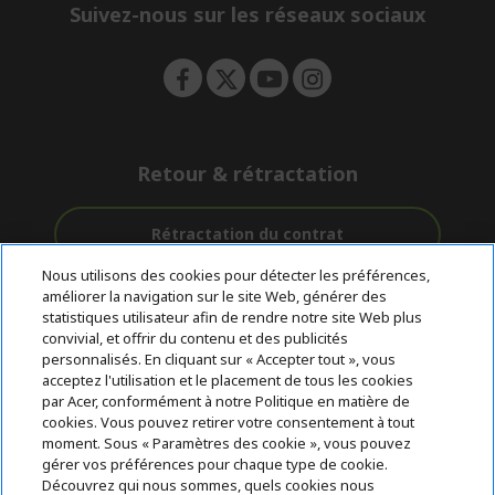
e
Suivez-nous sur les réseaux sociaux
n
Retour & rétractation
Rétractation du contrat
Nous utilisons des cookies pour détecter les préférences,
Accompagnement
améliorer la navigation sur le site Web, générer des
Livraison
Paiement
avant et après-
statistiques utilisateur afin de rendre notre site Web plus
gratuite
Sécurisé
vente
convivial, et offrir du contenu et des publicités
personnalisés. En cliquant sur « Accepter tout », vous
acceptez l'utilisation et le placement de tous les cookies
© 2026 Acer Inc.
par Acer, conformément à notre Politique en matière de
CPYou BV est le revendeur et marchand agréé pour les produits et
cookies. Vous pouvez retirer votre consentement à tout
services proposés au sein de ce magasin.
moment. Sous « Paramètres des cookie », vous pouvez
gérer vos préférences pour chaque type de cookie.
Découvrez qui nous sommes, quels cookies nous