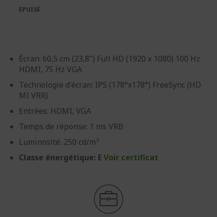
galerie
Galerie
EPUISÉ
d’images
d’images
Écran: 60,5 cm (23,8") Full HD (1920 x 1080) 100 Hz
HDMI, 75 Hz VGA
Technologie d'écran: IPS (178°x178°) FreeSync (HD
MI VRR)
Entrées: HDMI, VGA
Temps de réponse: 1 ms VRB
Luminosité: 250 cd/m²
Classe énergétique: E
Voir certificat