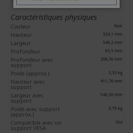
Caractéristiques physiques
Couleur
Noir
Hauteur
324,1 mm
Largeur
540,2 mm
Profondeur
65,5 mm
Profondeur avec
208,30 mm
support
Poids (approx.)
3,35 kg
Hauteur avec
411,70 mm
support
Largeur avec
540,30 mm
support
Poids avec support
3,75 kg
(approx.)
Compatible avec un
Oui
support VESA