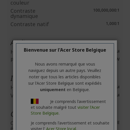
couleur
Contraste
100,000,000:1
dynamique
Contraste natif
1,000:1
Audio
Bienvenue sur l'Acer Store Belgique
Haut-parleurs
Oui
Puissance de sortie
2 W
Nous avons remarqué que vous
naviguez depuis un autre pays. Veuillez
Interfaces/Ports
noter que tous les articles disponibles
sur l'Acer Store Belgique sont expédiés
HDMI
Oui
uniquement
en Belgique.
VGA
Oui
Je comprends l'avertissement
et souhaite malgré tout
visiter l'Acer
Caractéristiques de l'alimentation
Store Belgique.
Classe d'efficacité
E
Je comprends l'avertissement et souhaite
énergétique
visiter l'
Acer Store local.