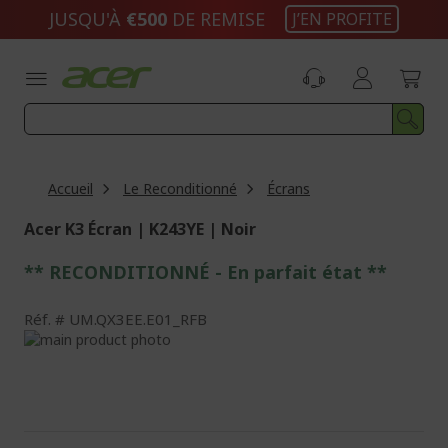
Aller
JUSQU'À
€500
DE REMISE
J’EN PROFITE
au
contenu
Accueil
Le Reconditionné
Écrans
Acer K3 Écran | K243YE | Noir
** RECONDITIONNÉ - E
n parfait état
**
Réf.
UM.QX3EE.E01_RFB
Passer
à
Passer
la
au
fin
début
de
de
la
la