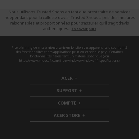
Nous utilisons Trusted Shops en tant que prestataire de services
indépendant pour la collecte d'avis. Trusted Shops a pris des mesures
raisonnables et proportionnées pour s'assurer qu'il s'agit d'avis
authentiques.
En savoir plus
* Le planning de mise à niveau varie en fonction des appareils. La disponibilité
des fonctionnalités et des applications peut varier selon le pays. Certaines
fonctionnalités nécessitent un matériel spécifique (voir
https://www.microsoft.com/fr-be/windows/windows-11-specifications).
ACER
h
i
SUPPORT
d
h
d
i
COMPTE
e
h
d
n
i
d
ACER STORE
d
e
h
d
n
i
e
d
n
d