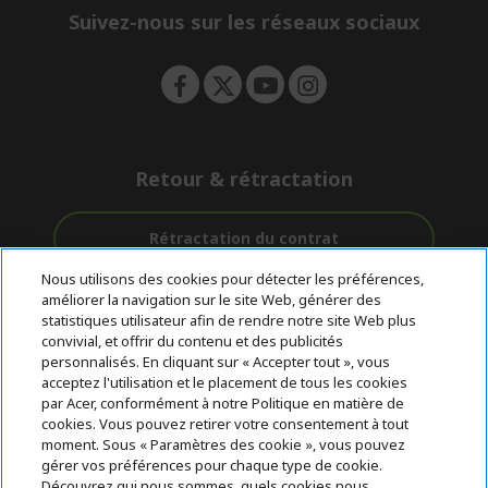
e
Suivez-nous sur les réseaux sociaux
n
Retour & rétractation
Rétractation du contrat
Nous utilisons des cookies pour détecter les préférences,
Accompagnement
améliorer la navigation sur le site Web, générer des
Livraison
Paiement
avant et après-
statistiques utilisateur afin de rendre notre site Web plus
gratuite
Sécurisé
vente
convivial, et offrir du contenu et des publicités
personnalisés. En cliquant sur « Accepter tout », vous
acceptez l'utilisation et le placement de tous les cookies
© 2026 Acer Inc.
par Acer, conformément à notre Politique en matière de
CPYou BV est le revendeur et marchand agréé pour les produits et
cookies. Vous pouvez retirer votre consentement à tout
services proposés au sein de ce magasin.
moment. Sous « Paramètres des cookie », vous pouvez
gérer vos préférences pour chaque type de cookie.
Découvrez qui nous sommes, quels cookies nous