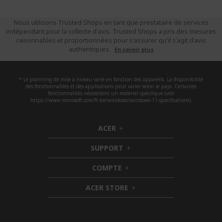
Nous utilisons Trusted Shops en tant que prestataire de services
indépendant pour la collecte d'avis. Trusted Shops a pris des mesures
raisonnables et proportionnées pour s'assurer qu'il s'agit d'avis
authentiques.
En savoir plus
* Le planning de mise à niveau varie en fonction des appareils. La disponibilité
des fonctionnalités et des applications peut varier selon le pays. Certaines
fonctionnalités nécessitent un matériel spécifique (voir
https://www.microsoft.com/fr-be/windows/windows-11-specifications).
ACER
h
i
SUPPORT
d
h
d
i
COMPTE
e
h
d
n
i
d
ACER STORE
d
e
h
d
n
i
e
d
n
d