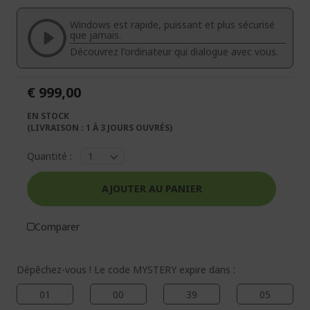
de
de
la
la
Windows est rapide, puissant et plus sécurisé
galerie
Galerie
que jamais.
d’images
d’images
Découvrez l'ordinateur qui dialogue avec vous.
€ 999,00
EN STOCK
(LIVRAISON : 1 À 3 JOURS OUVRÉS)
Quantité :
AJOUTER AU PANIER
Comparer
Dépêchez-vous ! Le code MYSTERY expire dans :
01
00
39
04