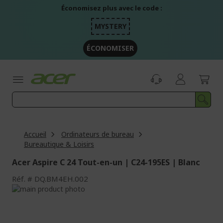
Aller
Économisez plus avec le code :
au
contenu
MYSTERY
ÉCONOMISER
Accueil
Ordinateurs de bureau
Bureautique & Loisirs
Acer Aspire C 24 Tout-en-un | C24-195ES | Blanc
Réf.
DQ.BM4EH.002
Passer
à
Passer
la
au
fin
début