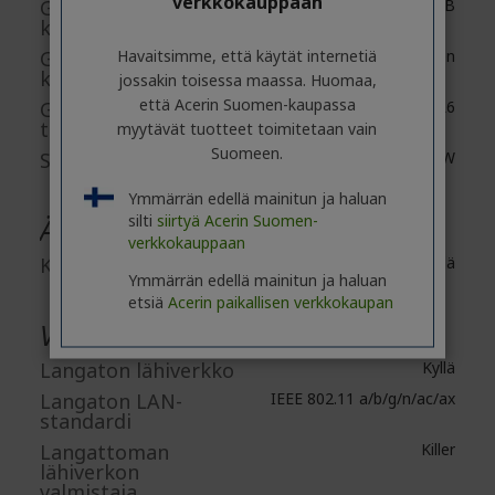
verkkokauppaan
Grafiikkamuistin
12 GB
kapasiteetti
Havaitsimme, että käytät internetiä
Grafiikkamuistin
Laitteistokohtainen
käytettävyys
jossakin toisessa maassa. Huomaa,
että Acerin Suomen-kaupassa
Grafiikkamuistin
GDDR6
tekniikka
myytävät tuotteet toimitetaan vain
Suomeen.
Suurin grafiikkateho
Korkeintaan 165 W
Ymmärrän edellä mainitun ja haluan
silti
siirtyä Acerin Suomen-
Äänet
verkkokauppaan
Kaiuttimet
Kyllä
Ymmärrän edellä mainitun ja haluan
etsiä
Acerin paikallisen verkkokaupan
Verkko ja tietoliikenne
Langaton lähiverkko
Kyllä
Langaton LAN-
IEEE 802.11 a/b/g/n/ac/ax
standardi
Langattoman
Killer
lähiverkon
valmistaja