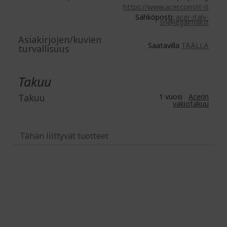
https://www.acer.com/it-it
Sähköposti:
acer-italy-
srl@legalmail.it
Asiakirjojen/kuvien
Saatavilla
TÄÄLLÄ
turvallisuus
Takuu
Takuu
1 vuosi
Acerin
vakiotakuu
Tähän liittyvät tuotteet