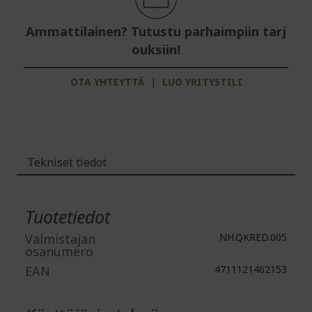
Ammattilainen? Tutustu parhaimpiin tarj
ouksiin!
OTA YHTEYTTÄ
|
LUO YRITYSTILI
Tekniset tiedot
Lisätiedot
Tuotetiedot
Valmistajan
NH.QKRED.005
osanumero
EAN
4711121462153