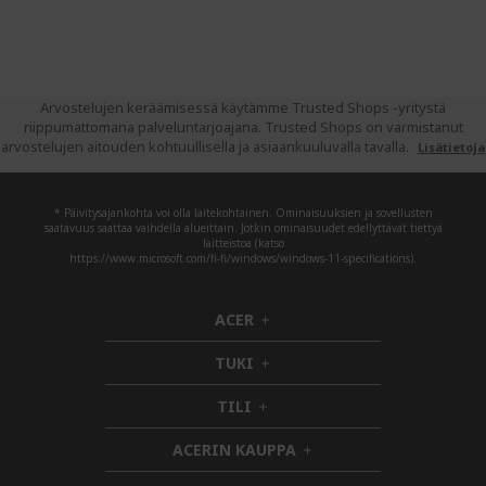
Arvostelujen keräämisessä käytämme Trusted Shops -yritystä
riippumattomana palveluntarjoajana. Trusted Shops on varmistanut
arvostelujen aitouden kohtuullisella ja asiaankuuluvalla tavalla.
Lisätietoja
* Päivitysajankohta voi olla laitekohtainen. Ominaisuuksien ja sovellusten
saatavuus saattaa vaihdella alueittain. Jotkin ominaisuudet edellyttävät tiettyä
laitteistoa (katso
https://www.microsoft.com/fi-fi/windows/windows-11-specifications).
ACER
h
i
TUKI
d
h
d
i
TILI
h
e
d
i
n
d
ACERIN KAUPPA
d
e
h
d
n
i