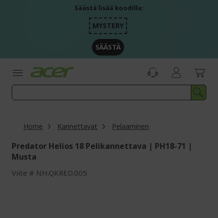
Skip
Säästä lisää koodilla:
to
Content
MYSTERY
SÄÄSTÄ
Home
Kannettavat
Pelaaminen
Predator Helios 18 Pelikannettava | PH18-71 |
Musta
Viite
NH.QKRED.005
Skip
to
the
end