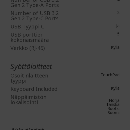
Gen 2 Type-A Ports
Number of USB 3.2
2
Gen 2 Type-C Ports
USB Tyyppi C
Ja
USB porttien
5
kokonaismäärä
Verkko (RJ-45)
Kyllä
Syöttölaitteet
Osoitinlaitteen
TouchPad
tyyppi
Keyboard Included
Kyllä
Näppäimistön
Norja
lokalisointi
Tanska
Ruotsi
Suomi