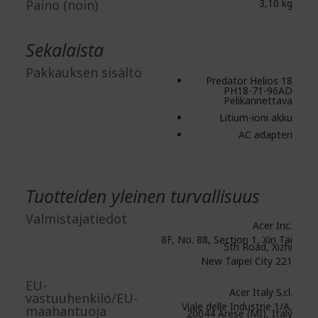
Paino (noin)
3,10 kg
Sekalaista
Pakkauksen sisältö
Predator Helios 18
PH18-71-96AD
Pelikannettava
Litium-ioni akku
AC adapteri
Tuotteiden yleinen turvallisuus
Valmistajatiedot
Acer Inc.
8F, No. 88, Section 1, Xin Tai
5th Road, Xizhi
New Taipei City 221
EU-
Acer Italy S.r.l.
vastuuhenkilö/EU-
Viale delle Industrie 1/A,
maahantuoja
20044 Arese (MI), Italy