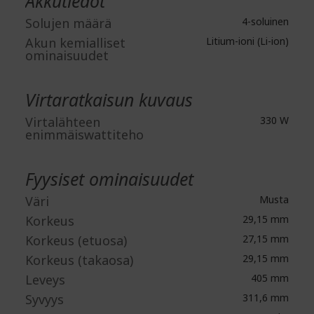
Akkutiedot
Solujen määrä
4-soluinen
Akun kemialliset
Litium-ioni (Li-ion)
ominaisuudet
Virtaratkaisun kuvaus
Virtalähteen
330 W
enimmäiswattiteho
Fyysiset ominaisuudet
Väri
Musta
Korkeus
29,15 mm
Korkeus (etuosa)
27,15 mm
Korkeus (takaosa)
29,15 mm
Leveys
405 mm
Syvyys
311,6 mm