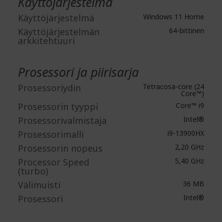
Käyttöjärjestelmä
Käyttöjärjestelmä
Windows 11 Home
Käyttöjärjestelmän
64-bittinen
arkkitehtuuri
Prosessori ja piirisarja
Prosessoriydin
Tetracosa-core (24
Core™)
Prosessorin tyyppi
Core™ i9
Prosessorivalmistaja
Intel®
Prosessorimalli
i9-13900HX
Prosessorin nopeus
2,20 GHz
Processor Speed
5,40 GHz
(turbo)
Välimuisti
36 MB
Prosessori
Intel®