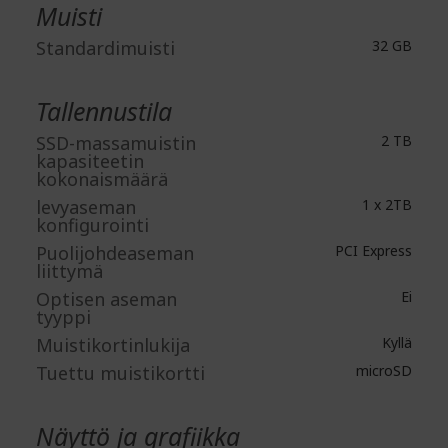
Muisti
Standardimuisti
32 GB
Tallennustila
SSD-massamuistin
2 TB
kapasiteetin
kokonaismäärä
levyaseman
1 x 2TB
konfigurointi
Puolijohdeaseman
PCI Express
liittymä
Optisen aseman
Ei
tyyppi
Muistikortinlukija
Kyllä
Tuettu muistikortti
microSD
Näyttö ja grafiikka