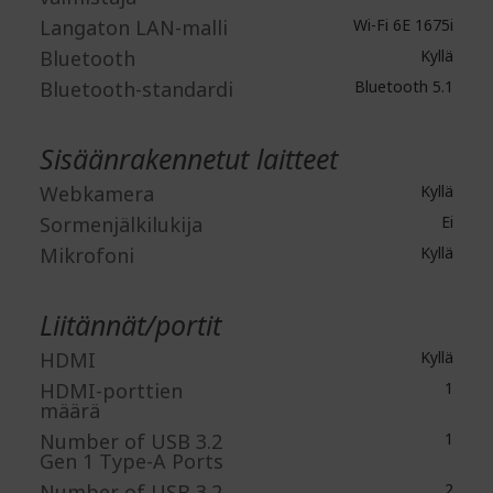
Langaton LAN-malli
Wi-Fi 6E 1675i
Bluetooth
Kyllä
Bluetooth-standardi
Bluetooth 5.1
Sisäänrakennetut laitteet
Webkamera
Kyllä
Sormenjälkilukija
Ei
Mikrofoni
Kyllä
Liitännät/portit
HDMI
Kyllä
HDMI-porttien
1
määrä
Number of USB 3.2
1
Gen 1 Type-A Ports
Number of USB 3.2
2