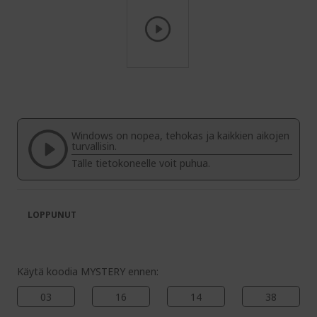
Skip
to
the
beginning
of
Windows on nopea, tehokas ja kaikkien aikojen
the
turvallisin.
images
Tälle tietokoneelle voit puhua.
gallery
LOPPUNUT
Käytä koodia MYSTERY ennen:
03
16
14
37