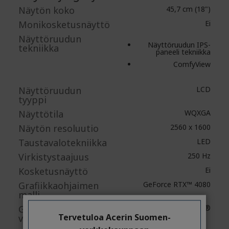
Näytön koko
45,7 cm (18")
Monikosketusnäyttö
Ei
Näyttöruudun
Näyttöruudun IPS-
tekniikka
paneeli tekniikka
ComfyView
Näyttöruudun
LCD
tyyppi
Näyttötila
WQXGA
Näytön resoluutio
2560 x 1600
Taustavalotekniikka
LED
Virkistystaajuus
250 Hz
Kosketusnäyttö
Ei
Grafiikkaohjaimen
GeForce RTX™ 4080
malli
Grafiikkaohjaimen
NVIDIA®
Tervetuloa Acerin Suomen-
valmistaja