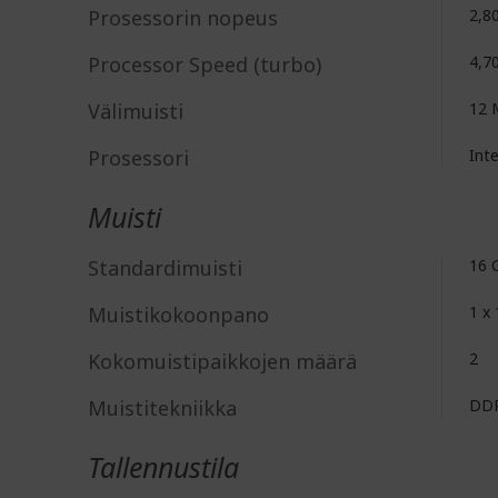
Prosessorin nopeus
2,8
Processor Speed (turbo)
4,7
Välimuisti
12 
Prosessori
Int
Muisti
Standardimuisti
16 
Muistikokoonpano
1 x
Kokomuistipaikkojen määrä
2
Muistitekniikka
DD
Tallennustila