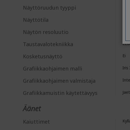
Näyttöruudun tyyppi
LC
Näyttötila
Ful
Näytön resoluutio
192
Taustavalotekniikka
LE
Kosketusnäyttö
Ei
Grafiikkaohjaimen malli
Iris
Grafiikkaohjaimen valmistaja
Int
Grafiikkamuistin käytettävyys
Jae
Äänet
Kaiuttimet
Kyll