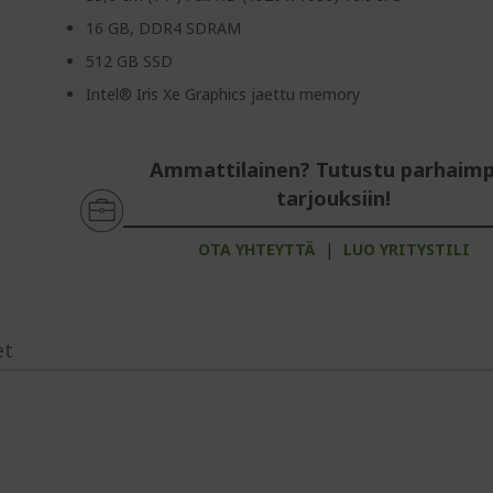
16 GB, DDR4 SDRAM
512 GB SSD
Intel® Iris Xe Graphics jaettu memory
Ammattilainen? Tutustu parhaimp
tarjouksiin!
OTA YHTEYTTÄ
|
LUO YRITYSTILI
et