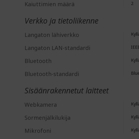
Kaiuttimien määrä
2
Verkko ja tietoliikenne
Langaton lähiverkko
Kyll
Langaton LAN-standardi
IEE
Bluetooth
Kyll
Bluetooth-standardi
Blu
Sisäänrakennetut laitteet
Webkamera
Kyll
Sormenjälkilukija
Kyll
Mikrofoni
Kyll