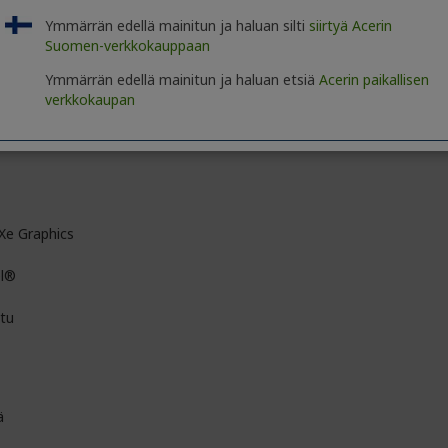
D
Ymmärrän edellä mainitun ja haluan silti
siirtyä Acerin
Suomen-verkkokauppaan
l HD
Ymmärrän edellä mainitun ja haluan etsiä
Acerin paikallisen
verkkokaupan
0 x 1080
D
 Xe Graphics
el®
ttu
ä