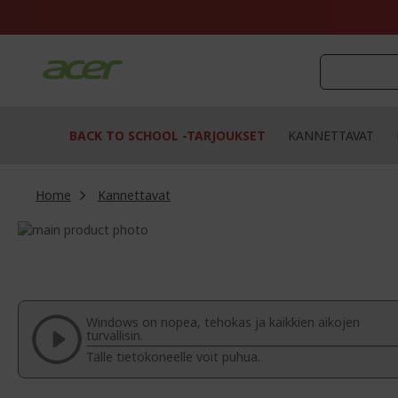
Skip
to
Content
BACK TO SCHOOL -TARJOUKSET
KANNETTAVAT
Home
Kannettavat
Skip
to
Skip
the
to
end
the
of
beginning
the
of
Windows on nopea, tehokas ja kaikkien aikojen
images
the
turvallisin.
gallery
images
Tälle tietokoneelle voit puhua.
gallery