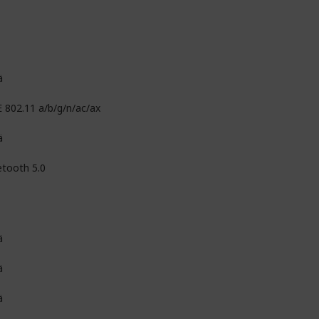
ä
E 802.11 a/b/g/n/ac/ax
ä
etooth 5.0
ä
ä
ä