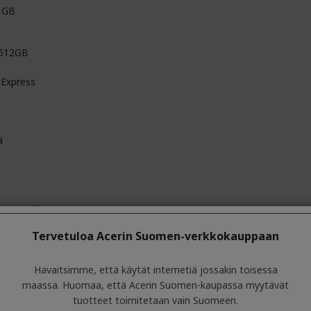
 GB
 512GB
 Express
ä
6 cm (14")
Tervetuloa Acerin Suomen-verkkokauppaan
Näyttöruudun IPS-paneeli tekniikka
Havaitsimme, että käytät internetiä jossakin toisessa
ComfyView
maassa. Huomaa, että Acerin Suomen-kaupassa myytävät
tuotteet toimitetaan vain Suomeen.