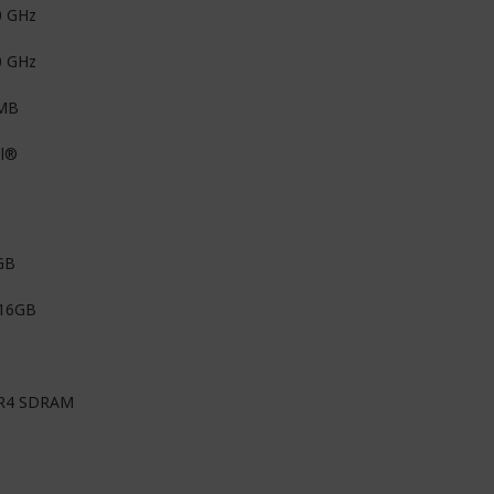
0 GHz
0 GHz
MB
el®
GB
 16GB
R4 SDRAM