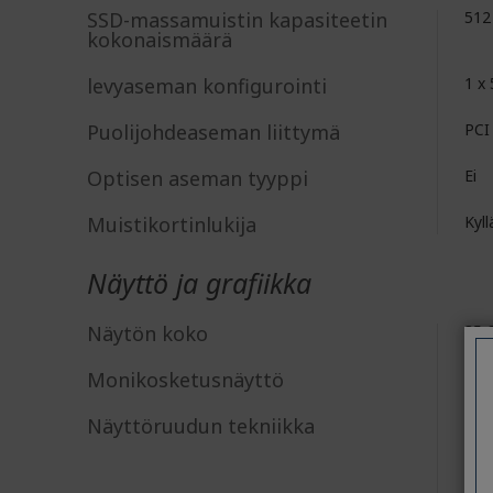
SSD-massamuistin kapasiteetin
512
kokonaismäärä
levyaseman konfigurointi
1 x
Puolijohdeaseman liittymä
PCI
Optisen aseman tyyppi
Ei
Muistikortinlukija
Kyll
Näyttö ja grafiikka
Näytön koko
35,
Monikosketusnäyttö
Ei
Näyttöruudun tekniikka