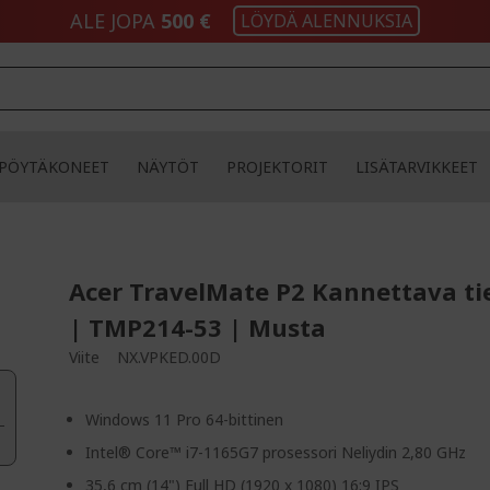
ALE JOPA
500 €
LÖYDÄ ALENNUKSIA
PÖYTÄKONEET
NÄYTÖT
PROJEKTORIT
LISÄTARVIKKEET
Acer TravelMate P2 Kannettava t
| TMP214-53 | Musta
Viite
NX.VPKED.00D
Windows 11 Pro 64-bittinen
Intel® Core™ i7-1165G7 prosessori Neliydin 2,80 GHz
35,6 cm (14") Full HD (1920 x 1080) 16:9 IPS