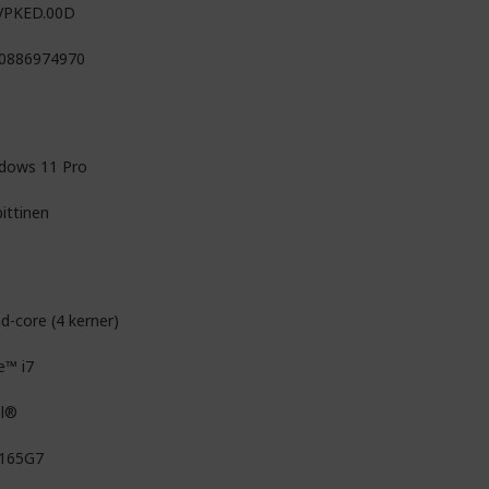
VPKED.00D
0886974970
dows 11 Pro
ittinen
d-core (4 kerner)
e™ i7
el®
1165G7