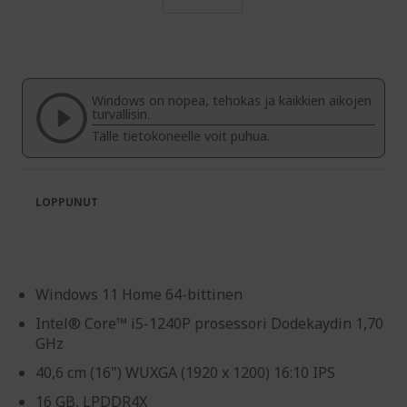
Skip
to
the
beginning
of
Windows on nopea, tehokas ja kaikkien aikojen
the
turvallisin.
images
Tälle tietokoneelle voit puhua.
gallery
LOPPUNUT
Windows 11 Home 64-bittinen
Intel® Core™ i5-1240P prosessori Dodekaydin 1,70
GHz
40,6 cm (16") WUXGA (1920 x 1200) 16:10 IPS
16 GB, LPDDR4X