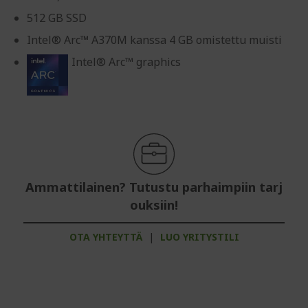
512 GB SSD
Intel® Arc™ A370M kanssa 4 GB omistettu muisti
Intel® Arc™ graphics
Ammattilainen? Tutustu parhaimpiin tarj
ouksiin!
OTA YHTEYTTÄ
|
LUO YRITYSTILI