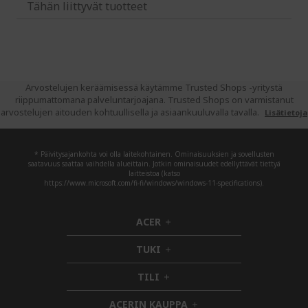
Tähän liittyvät tuotteet
Arvostelujen keräämisessä käytämme Trusted Shops -yritystä
riippumattomana palveluntarjoajana. Trusted Shops on varmistanut
arvostelujen aitouden kohtuullisella ja asiaankuuluvalla tavalla.
Lisätietoja
* Päivitysajankohta voi olla laitekohtainen. Ominaisuuksien ja sovellusten
saatavuus saattaa vaihdella alueittain. Jotkin ominaisuudet edellyttävät tiettyä
laitteistoa (katso
https://www.microsoft.com/fi-fi/windows/windows-11-specifications).
ACER
h
i
TUKI
d
h
d
i
TILI
h
e
d
i
n
d
ACERIN KAUPPA
d
e
h