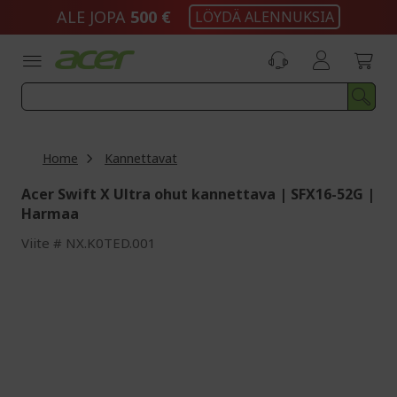
Skip
ALE JOPA
500 €
LÖYDÄ ALENNUKSIA
to
Content
Home
Kannettavat
Acer Swift X Ultra ohut kannettava | SFX16-52G |
Harmaa
Viite
NX.K0TED.001
Skip
to
the
end
of
the
images
gallery