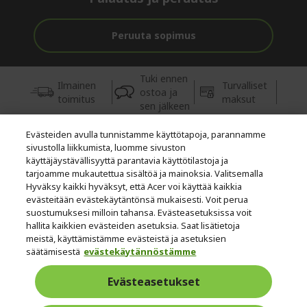
Peruuta sopimus
Tuki ennen
Ilmainen
Turvalliset
ostoa ja
toimitus
maksut
sen jälkeen
Evästeiden avulla tunnistamme käyttötapoja, parannamme
© 2026 Acer Inc.
sivustolla liikkumista, luomme sivuston
Tästä kaupasta ostettavien tuotteiden ja palvelujen valtuutettu
käyttäjäystävällisyyttä parantavia käyttötilastoja ja
jälleenmyyjä on CPYou BV.
tarjoamme mukautettua sisältöä ja mainoksia. Valitsemalla
Hyväksy kaikki hyväksyt, että Acer voi käyttää kaikkia
evästeitään evästekäytäntönsä mukaisesti. Voit perua
suostumuksesi milloin tahansa. Evästeasetuksissa voit
hallita kaikkien evästeiden asetuksia. Saat lisätietoja
meistä, käyttämistämme evästeistä ja asetuksien
säätämisestä
evästekäytännöstämme
Suomi
Evästeasetukset