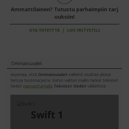
Ammattilainen? Tutustu parhaimpiin tarj
ouksiin!
OTA YHTEYTTÄ
|
LUO YRITYSTILI
Ominaisuudet
Huomaa, että
Ominaisuudet
-välilehti sisältää yleisiä
tietoja tuotesarjasta. Katso valitun mallin tarkat tekniset
tiedot
napsauttamalla
Tekniset tiedot
-välilehteä.