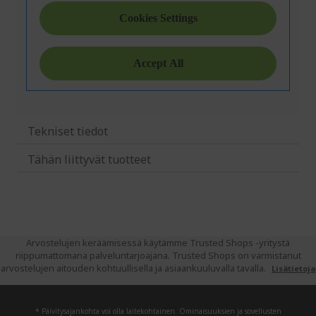
Tekniset tiedot
Tähän liittyvät tuotteet
Arvostelujen keräämisessä käytämme Trusted Shops -yritystä
riippumattomana palveluntarjoajana. Trusted Shops on varmistanut
arvostelujen aitouden kohtuullisella ja asiaankuuluvalla tavalla.
Lisätietoja
* Päivitysajankohta voi olla laitekohtainen. Ominaisuuksien ja sovellusten