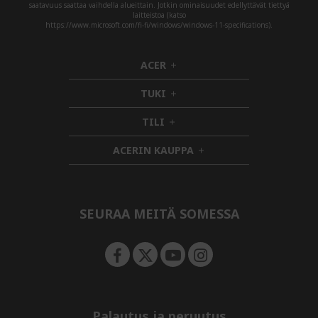
saatavuus saattaa vaihdella alueittain. Jotkin ominaisuudet edellyttävät tiettyä
laitteistoa (katso
https://www.microsoft.com/fi-fi/windows/windows-11-specifications).
ACER
h
i
TUKI
d
h
d
i
TILI
h
e
d
i
n
d
ACERIN KAUPPA
d
e
h
d
n
i
e
d
n
d
e
SEURAA MEITÄ SOMESSA
n
Palautus ja peruutus