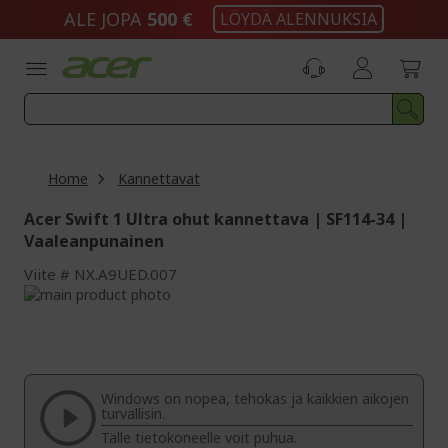
Skip
ALE JOPA
500 €
LÖYDÄ ALENNUKSIA
to
Content
Home
Kannettavat
Acer Swift 1 Ultra ohut kannettava | SF114-34 |
Vaaleanpunainen
Viite
NX.A9UED.007
Skip
to
Skip
the
to
end
the
of
beginning
the
of
Windows on nopea, tehokas ja kaikkien aikojen
images
the
turvallisin.
gallery
images
Tälle tietokoneelle voit puhua.