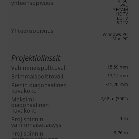
NTSC
yhteensopivuus
PAL
SECAM
HDTV
EDTV
SDTV
Yhteensopivuus
Windows PC
Mac PC
Projektiolinssit
Vähimmäispolttoväli
15,59 mm
Enimmäispolttoväli
17,14 mm
Pienin diagonaalinen
711,20 mm
kuvakoko
Maksimi
7,62 m (300")
diagonaalinen
kuvakoko
Projisoinnin
1 m
vähimmäisetäisyys
Projisoinnin
9,76 m