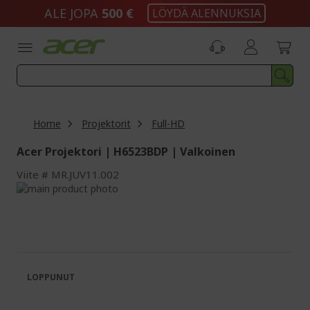
Skip
ALE JOPA
500 €
LÖYDÄ ALENNUKSIA
to
Content
Home
Projektorit
Full-HD
Acer Projektori | H6523BDP | Valkoinen
Viite
MR.JUV11.002
Skip
to
Skip
the
to
end
the
of
beginning
the
of
images
the
LOPPUNUT
gallery
images
gallery