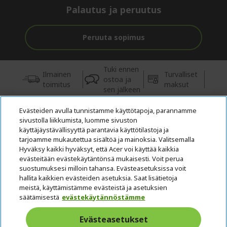
Palautus ja peruutus
Peruuta sopimus
Tuki ennen
Ilmainen
Turvalliset
ostoa ja
toimitus
maksut
sen jälkeen
Evästeiden avulla tunnistamme käyttötapoja, parannamme
© 2026 Acer Inc.
sivustolla liikkumista, luomme sivuston
Tästä kaupasta ostettavien tuotteiden ja palvelujen valtuutettu
käyttäjäystävällisyyttä parantavia käyttötilastoja ja
jälleenmyyjä on CPYou BV.
tarjoamme mukautettua sisältöä ja mainoksia. Valitsemalla
Hyväksy kaikki hyväksyt, että Acer voi käyttää kaikkia
evästeitään evästekäytäntönsä mukaisesti. Voit perua
suostumuksesi milloin tahansa. Evästeasetuksissa voit
hallita kaikkien evästeiden asetuksia. Saat lisätietoja
meistä, käyttämistämme evästeistä ja asetuksien
säätämisestä
evästekäytännöstämme
Suomi
Evästeasetukset