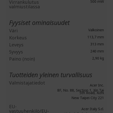
Virrankulutus
500 mW
valmiustilassa
Fyysiset ominaisuudet
Väri
Valkoinen
Korkeus
113,7 mm
Leveys
313 mm
Syvyys
240 mm
Paino (noin)
2,90 kg
Tuotteiden yleinen turvallisuus
Valmistajatiedot
Acer Inc.
8F, No. 88, Section 1, Xin Tai
5th Road, Xizhi
New Taipei City 221
EU-
Acer Italy S.r.l.
vastuuhenkilö/EU-