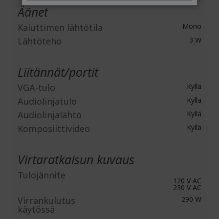
Äänet
Kaiuttimen lähtötila
Mono
Lähtöteho
3 W
Liitännät/portit
VGA-tulo
Kyllä
Audiolinjatulo
Kyllä
Audiolinjalähtö
Kyllä
Komposiittivideo
Kyllä
Virtaratkaisun kuvaus
Tulojännite
120 V AC
230 V AC
Virrankulutus
290 W
käytössä