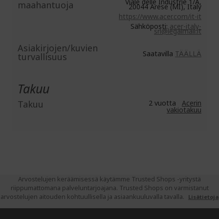
Viale delle Industrie 1/A,
maahantuoja
20044 Arese (MI), Italy
https://www.acer.com/it-it
Sähköposti:
acer-italy-
srl@legalmail.it
Asiakirjojen/kuvien
Saatavilla
TÄÄLLÄ
turvallisuus
Takuu
Takuu
2 vuotta
Acerin
vakiotakuu
Arvostelujen keräämisessä käytämme Trusted Shops -yritystä
riippumattomana palveluntarjoajana. Trusted Shops on varmistanut
arvostelujen aitouden kohtuullisella ja asiaankuuluvalla tavalla.
Lisätietoja