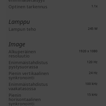
enimmäisetäisyys
Optinen tarkennus
1.1x
Lamppu
Lampun teho
245 W
Image
Alkuperäinen
1920 x 1080
resoluutio
Enimmäistahdistus
120 Hz
pystysuorassa
Pienin vertikaalinen
24 Hz
synkronointi
Enimmäistahdistus
100 kHz
vaakatasossa
Pienin
15 kHz
horisontaalinen
synkronointi