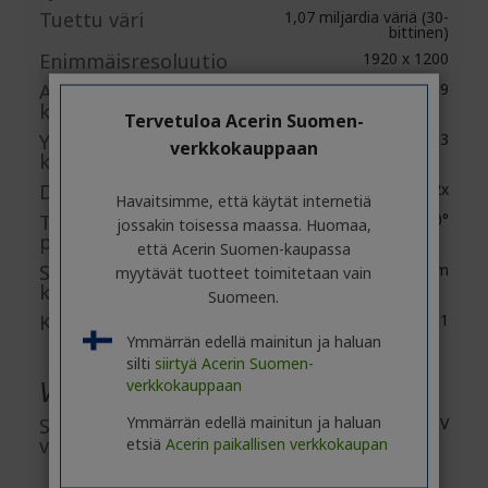
Tuettu väri
1,07 miljardia väriä (30-
bittinen)
Enimmäisresoluutio
1920 x 1200
Alkuperäinen
16:09
kuvasuhde
Tervetuloa Acerin Suomen-
Yhteensopiva
4:03
verkkokauppaan
kuvasuhde
Digitaalitarkennus
2x
Havaitsimme, että käytät internetiä
Trapetsikorjaus
-40°/+40°
jossakin toisessa maassa. Huomaa,
pystysuunnassa
että Acerin Suomen-kaupassa
Standarditilan
3500 lm
myytävät tuotteet toimitetaan vain
kirkkaus
Suomeen.
Kontrastisuhde
10,000:1
Ymmärrän edellä mainitun ja haluan
silti
siirtyä Acerin Suomen-
Video
verkkokauppaan
Ymmärrän edellä mainitun ja haluan
Standardi
HDTV
videosignaali
etsiä
Acerin paikallisen verkkokaupan