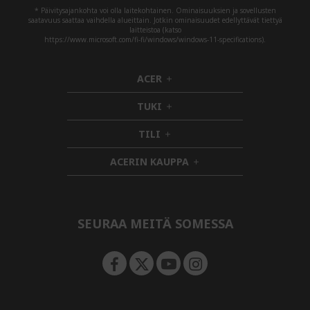
* Päivitysajankohta voi olla laitekohtainen. Ominaisuuksien ja sovellusten
saatavuus saattaa vaihdella alueittain. Jotkin ominaisuudet edellyttävät tiettyä
laitteistoa (katso
https://www.microsoft.com/fi-fi/windows/windows-11-specifications).
ACER
h
i
TUKI
d
h
d
i
TILI
h
e
d
i
n
d
ACERIN KAUPPA
d
e
h
d
n
i
e
d
n
d
e
SEURAA MEITÄ SOMESSA
n