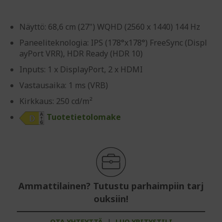
Näyttö: 68,6 cm (27") WQHD (2560 x 1440) 144 Hz
Paneeliteknologia: IPS (178°x178°) FreeSync (Displ
ayPort VRR), HDR Ready (HDR 10)
Inputs: 1 x DisplayPort, 2 x HDMI
Vastausaika: 1 ms (VRB)
Kirkkaus: 250 cd/m²
Tuotetietolomake
Ammattilainen? Tutustu parhaimpiin tarj
ouksiin!
OTA YHTEYTTÄ
|
LUO YRITYSTILI