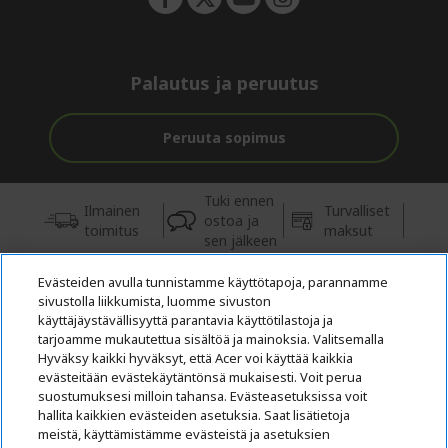
Palautus ja peruutus
Peruuta sopimus
Tuki ennen
Ilmainen
Turvalliset
ostoa ja
toimitus
maksut
sen jälkeen
Evästeiden avulla tunnistamme käyttötapoja, parannamme
© 2026 Acer Inc.
sivustolla liikkumista, luomme sivuston
Tästä kaupasta ostettavien tuotteiden ja palvelujen valtuutettu
käyttäjäystävällisyyttä parantavia käyttötilastoja ja
jälleenmyyjä on CPYou BV.
tarjoamme mukautettua sisältöä ja mainoksia. Valitsemalla
Hyväksy kaikki hyväksyt, että Acer voi käyttää kaikkia
evästeitään evästekäytäntönsä mukaisesti. Voit perua
suostumuksesi milloin tahansa. Evästeasetuksissa voit
hallita kaikkien evästeiden asetuksia. Saat lisätietoja
meistä, käyttämistämme evästeistä ja asetuksien