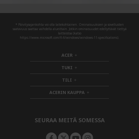
* Päivitysajankohta voi olla laitekohtainen. Ominaisuuksien ja sovellusten
saatavuus saattaa vaihdella alueittain. Jotkin ominaisuudet edellyttävät tiettyä
laitteistoa (katso
https://www.microsoft.com/fi-fi/windows/windows-11-specifications).
ACER
h
i
TUKI
d
h
d
i
TILI
h
e
d
i
n
d
ACERIN KAUPPA
d
e
h
d
n
i
e
d
n
d
e
SEURAA MEITÄ SOMESSA
n