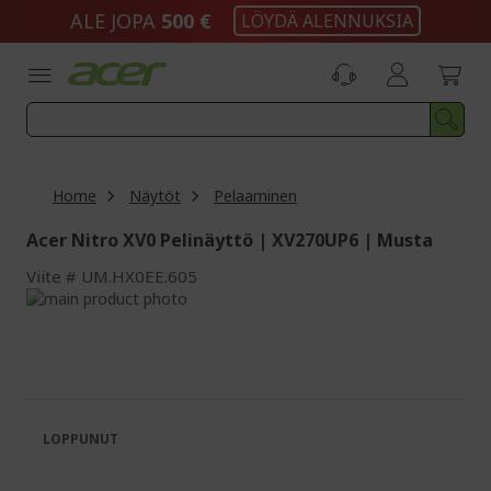
Skip
ALE JOPA
500 €
LÖYDÄ ALENNUKSIA
to
Content
Home
Näytöt
Pelaaminen
Acer Nitro XV0 Pelinäyttö | XV270UP6 | Musta
Viite
UM.HX0EE.605
Skip
to
Skip
the
to
end
the
of
beginning
the
of
images
the
LOPPUNUT
gallery
images
gallery