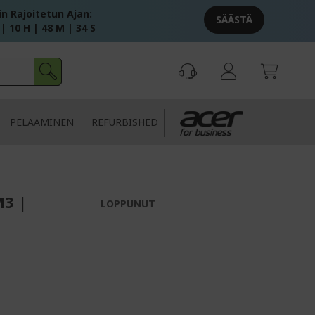
in Rajoitetun Ajan:
SÄÄSTÄ
 | 10 H | 48 M | 33 S
PELAAMINEN
REFURBISHED
M3 |
LOPPUNUT