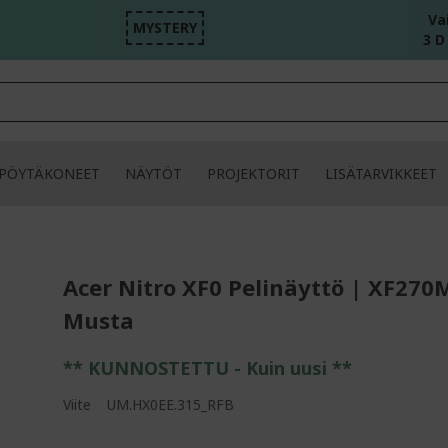
Va
MYSTERY
3 D
PÖYTÄKONEET
NÄYTÖT
PROJEKTORIT
LISÄTARVIKKEET
Acer Nitro XF0 Pelinäyttö | XF270
Musta
** KUNNOSTETTU - Kuin uusi **
Viite
UM.HX0EE.315_RFB