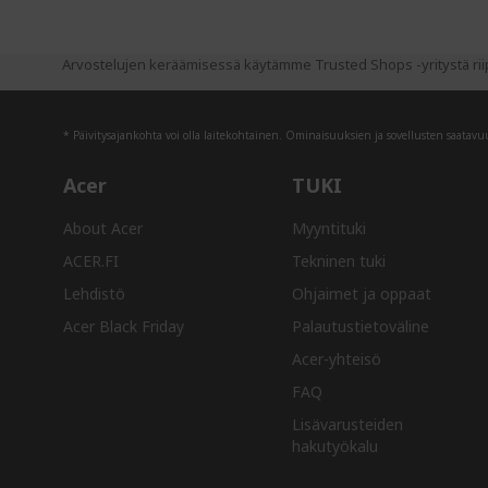
Arvostelujen keräämisessä käytämme Trusted Shops -yritystä riip
* Päivitysajankohta voi olla laitekohtainen. Ominaisuuksien ja sovellusten saatavuus
Acer
TUKI
About Acer
Myyntituki
ACER.FI
Tekninen tuki
Lehdistö
Ohjaimet ja oppaat
Acer Black Friday
Palautustietoväline
Acer-yhteisö
FAQ
Lisävarusteiden
hakutyökalu