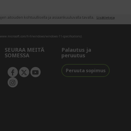
 aitouden kohtuullisella ja asiaankuuluvalla tavalla.
Lisätietoja
/www.microsoft.com/fi-fi/windows/windows-11-specifications).
SEURAA MEITÄ
Palautus ja
SOMESSA
peruutus
Peruuta sopimus