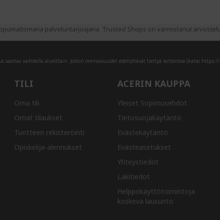
pumattomana palveluntarjoajana. Trusted Shops on varmistanut arvostelujen
 saattaa vaihdella alueittain. Jotkin ominaisuudet edellyttävät tiettyä laitteistoa (katso
https:/
TILI
ACERIN KAUPPA
Oma tili
Yleiset Sopimusehdot
Omat tilaukset
Tietosuojakäytäntö
Tuotteen rekisteröinti
Evästekäytäntö
Opiskelija-alennukset
Evästeasetukset
Yhteystiedot
Lakitiedot
Helppokäyttötoimintoja
koskeva lausunto