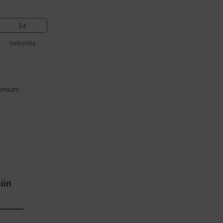
33
Sekuntia
remium
iin