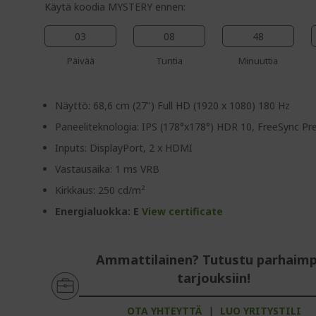
Käytä koodia MYSTERY ennen:
03
08
48
Päivää
Tuntia
Minuuttia
Näyttö: 68,6 cm (27") Full HD (1920 x 1080) 180 Hz
Paneeliteknologia: IPS (178°x178°) HDR 10, FreeSync P
Inputs: DisplayPort, 2 x HDMI
Vastausaika: 1 ms VRB
Kirkkaus: 250 cd/m²
Energialuokka: E
View certificate
Ammattilainen? Tutustu parhaimp
tarjouksiin!
OTA YHTEYTTÄ
|
LUO YRITYSTILI