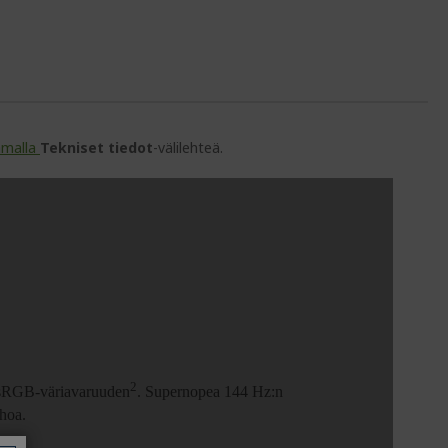
amalla
Tekniset tiedot
-välilehteä.