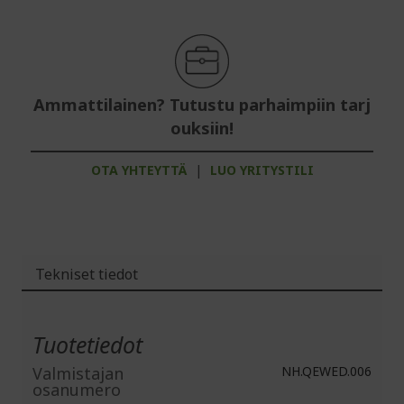
Ammattilainen? Tutustu parhaimpiin tarj
ouksiin!
OTA YHTEYTTÄ
|
LUO YRITYSTILI
Tekniset tiedot
Lisätiedot
Tuotetiedot
Valmistajan
NH.QEWED.006
osanumero