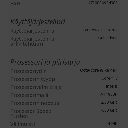
EAN
4710886934981
Käyttöjärjestelmä
Käyttöjärjestelmä
Windows 11 Home
Käyttöjärjestelmän
64-bittinen
arkkitehtuuri
Prosessori ja piirisarja
Prosessoriydin
Octa-core (8 kerner)
Prosessorin tyyppi
Core™ i7
Prosessorivalmistaja
Intel®
Prosessorimalli
i7-11800H
Prosessorin nopeus
2,30 GHz
Processor Speed
4,60 GHz
(turbo)
Välimuisti
24 MB