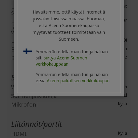
Langaton LAN-
IEEE 802.11 a/b/g/n/ac/ax
standardi
Havaitsimme, että käytät internetiä
jossakin toisessa maassa. Huomaa,
Langattoman
Killer
että Acerin Suomen-kaupassa
lähiverkon
valmistaja
myytävät tuotteet toimitetaan vain
Suomeen.
Langaton LAN-malli
Wi-Fi 6 AX 1650i
Bluetooth
Kyllä
Ymmärrän edellä mainitun ja haluan
Bluetooth-standardi
Bluetooth 5.2
silti
siirtyä Acerin Suomen-
verkkokauppaan
Ymmärrän edellä mainitun ja haluan
Sisäänrakennetut laitteet
etsiä
Acerin paikallisen verkkokaupan
Webkamera
Kyllä
Sormenjälkilukija
Ei
Mikrofoni
Kyllä
Liitännät/portit
HDMI
Kyllä