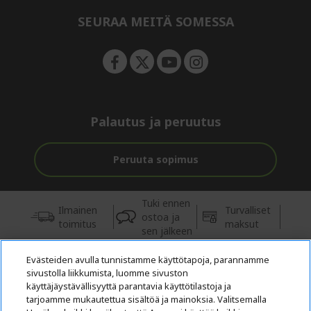
n
d
e
SEURAA MEITÄ SOMESSA
n
Palautus ja peruutus
Peruuta sopimus
Tuki ennen
Ilmainen
Turvalliset
ostoa ja
toimitus
maksut
sen jälkeen
Evästeiden avulla tunnistamme käyttötapoja, parannamme
© 2026 Acer Inc.
sivustolla liikkumista, luomme sivuston
Tästä kaupasta ostettavien tuotteiden ja palvelujen valtuutettu
käyttäjäystävällisyyttä parantavia käyttötilastoja ja
jälleenmyyjä on CPYou BV.
tarjoamme mukautettua sisältöä ja mainoksia. Valitsemalla