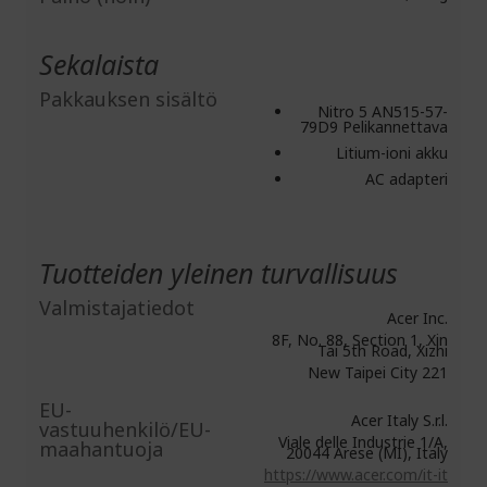
Sekalaista
Pakkauksen sisältö
Nitro 5 AN515-57-
79D9 Pelikannettava
Litium-ioni akku
AC adapteri
Tuotteiden yleinen turvallisuus
Valmistajatiedot
Acer Inc.
8F, No. 88, Section 1, Xin
Tai 5th Road, Xizhi
New Taipei City 221
EU-
Acer Italy S.r.l.
vastuuhenkilö/EU-
Viale delle Industrie 1/A,
maahantuoja
20044 Arese (MI), Italy
https://www.acer.com/it-it