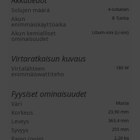
Solujen määrä
4-soluinen
Akun
8 Tuntia
enimmäiskäyttöaika
Akun kemialliset
Litium-ioni (Li-ion)
ominaisuudet
Virtaratkaisun kuvaus
Virtalähteen
180 W
enimmäiswattiteho
Fyysiset ominaisuudet
Väri
Musta
Korkeus
23,90 mm
Leveys
363,4 mm
Syvyys
255 mm
Paino (noin)
2,20 kg