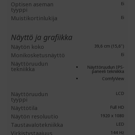
Optisen aseman
Ei
tyyppi
Muistikortinlukija
Ei
Näyttö ja grafiikka
Näytön koko
39,6 cm (15,6")
Monikosketusnäyttö
Ei
Näyttöruudun
Näyttöruudun IPS-
tekniikka
paneeli tekniikka
ComfyView
Näyttöruudun
LCD
tyyppi
Näyttötila
Full HD
Näytön resoluutio
1920 x 1080
Taustavalotekniikka
LED
Virkistystaajuus
144 Hz