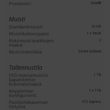
Prosessori
Intel®
Muisti
Standardimuisti
16 GB
Muistikokoonpano
1 x 16GB
Kokomuistipaikkojen
2
määrä
Muistitekniikka
DDR4 SDRAM
Tallennustila
SSD-massamuistin
1 TB
kapasiteetin
kokonaismäärä
levyaseman
1 x 1TB
konfigurointi
Puolijohdeaseman
PCI Express
liittymä