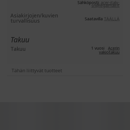
Sähköposti:
acer-italy-
srl@legalmail.it
Asiakirjojen/kuvien
Saatavilla
TÄÄLLÄ
turvallisuus
Takuu
Takuu
1 vuosi
Acerin
vakiotakuu
Tähän liittyvät tuotteet