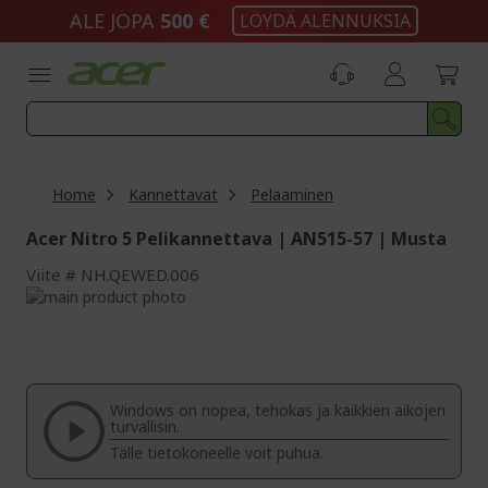
Skip
ALE JOPA
500 €
LÖYDÄ ALENNUKSIA
to
Content
Home
Kannettavat
Pelaaminen
Acer Nitro 5 Pelikannettava | AN515-57 | Musta
Viite
NH.QEWED.006
Skip
to
Skip
the
to
end
the
of
beginning
the
of
Windows on nopea, tehokas ja kaikkien aikojen
images
the
turvallisin.
gallery
images
Tälle tietokoneelle voit puhua.
gallery