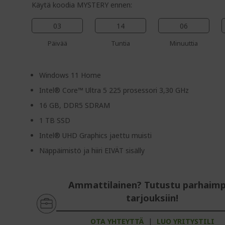
Käytä koodia MYSTERY ennen:
03
14
06
Päivää
Tuntia
Minuuttia
Windows 11 Home
Intel® Core™ Ultra 5 225 prosessori 3,30 GHz
16 GB, DDR5 SDRAM
1 TB SSD
Intel® UHD Graphics jaettu muisti
Näppäimistö ja hiiri EIVÄT sisälly
Ammattilainen? Tutustu parhaimp
tarjouksiin!
OTA YHTEYTTÄ
|
LUO YRITYSTILI