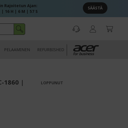
in Rajoitetun Ajan:
SÄÄSTÄ
 | 16 H | 6 M | 56 S
PELAAMINEN
REFURBISHED
C-1860 |
LOPPUNUT