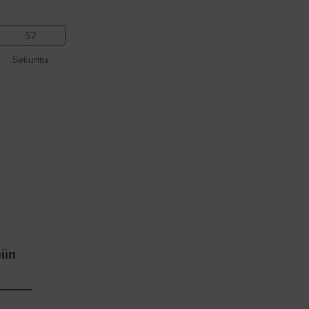
56
Sekuntia
iin