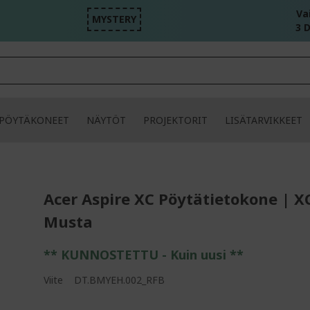
Va
MYSTERY
3 D
PÖYTÄKONEET
NÄYTÖT
PROJEKTORIT
LISÄTARVIKKEET
Acer Aspire XC Pöytätietokone | X
Musta
** KUNNOSTETTU - Kuin uusi **
Viite
DT.BMYEH.002_RFB