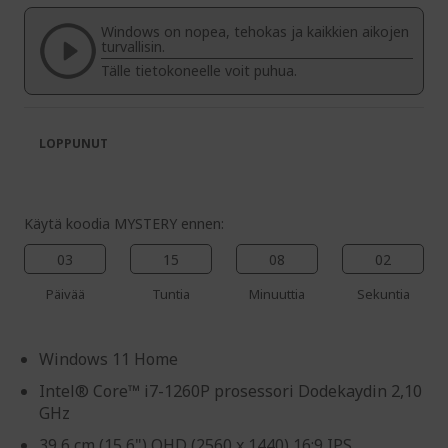
of
beginning
the
of
Windows on nopea, tehokas ja kaikkien aikojen
images
the
turvallisin.
gallery
images
Tälle tietokoneelle voit puhua.
gallery
LOPPUNUT
Käytä koodia MYSTERY ennen:
03
15
08
01
Päivää
Tuntia
Minuuttia
Sekuntia
Windows 11 Home
Intel® Core™ i7-1260P prosessori Dodekaydin 2,10
GHz
39,6 cm (15,6") QHD (2560 x 1440) 16:9 IPS