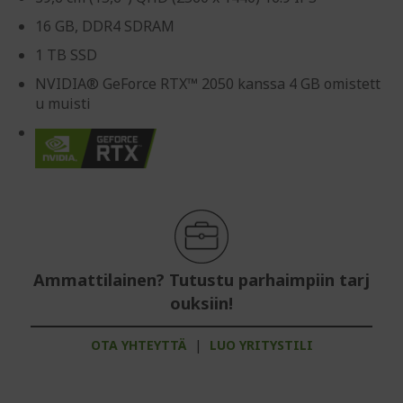
16 GB, DDR4 SDRAM
1 TB SSD
NVIDIA® GeForce RTX™ 2050 kanssa 4 GB omistett
u muisti
Ammattilainen? Tutustu parhaimpiin tarj
ouksiin!
OTA YHTEYTTÄ
|
LUO YRITYSTILI