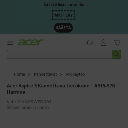
Skip
Säästä lisää koodilla:
to
Content
MYSTERY
SÄÄSTÄ
Home
Kannettavat
Arkikäyttö
Acer Aspire 5 Kannettava tietokone | A515-57G |
Harmaa
Viite
NX.K9WED.004
Skip
to
Skip
the
to
end
the