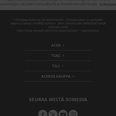
arvostelujen aitouden kohtuullisella ja asiaankuuluvalla tavalla.
Lisätietoja
* Päivitysajankohta voi olla laitekohtainen. Ominaisuuksien ja sovellusten
saatavuus saattaa vaihdella alueittain. Jotkin ominaisuudet edellyttävät tiettyä
laitteistoa (katso
https://www.microsoft.com/fi-fi/windows/windows-11-specifications).
ACER
h
i
TUKI
d
h
d
i
TILI
h
e
d
i
n
d
ACERIN KAUPPA
d
e
h
d
n
i
e
d
n
d
e
SEURAA MEITÄ SOMESSA
n