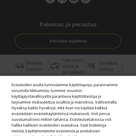
Palautus ja peruutus
Peruuta sopimus
Tuki ennen
Ilmainen
Turvalliset
ostoa ja
toimitus
maksut
sen jälkeen
Evästeiden avulla tunnistamme käyttötapoja, parannamme
© 2026 Acer Inc.
sivustolla liikkumista, luomme sivuston
Tästä kaupasta ostettavien tuotteiden ja palvelujen valtuutettu
käyttäjäystävällisyyttä parantavia käyttötilastoja ja
jälleenmyyjä on CPYou BV.
tarjoamme mukautettua sisältöä ja mainoksia. Valitsemalla
Hyväksy kaikki hyväksyt, että Acer voi käyttää kaikkia
evästeitään evästekäytäntönsä mukaisesti. Voit perua
suostumuksesi milloin tahansa. Evästeasetuksissa voit
hallita kaikkien evästeiden asetuksia. Saat lisätietoja
meistä, käyttämistämme evästeistä ja asetuksien