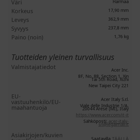
Väri
Harmaa
Korkeus
17,90 mm
Leveys
362,9 mm
Syvyys
237,8 mm
Paino (noin)
1,76 kg
Tuotteiden yleinen turvallisuus
Valmistajatiedot
Acer Inc.
8F, No. 88, Section 1, Xin
Tai 5th Road, Xizhi
New Taipei City 221
EU-
Acer Italy S.r.l.
vastuuhenkilö/EU-
Viale delle Industrie 1/A,
maahantuoja
20044 Arese (MI), Italy
https://www.acer.com/it-it
Sähköposti:
acer-italy-
srl@legalmail.it
Asiakirjojen/kuvien
Saatavilla
TÄÄLLÄ