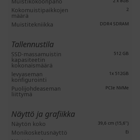
Muistikokoonpano
2 x 8GB
Kokomuistipaikkojen
2
määrä
Muistitekniikka
DDR4 SDRAM
Tallennustila
SSD-massamuistin
512 GB
kapasiteetin
kokonaismäärä
levyaseman
1x 512GB
konfigurointi
Puolijohdeaseman
PCIe NVMe
liittymä
Näyttö ja grafiikka
Näytön koko
39,6 cm (15,6")
Monikosketusnäyttö
Ei