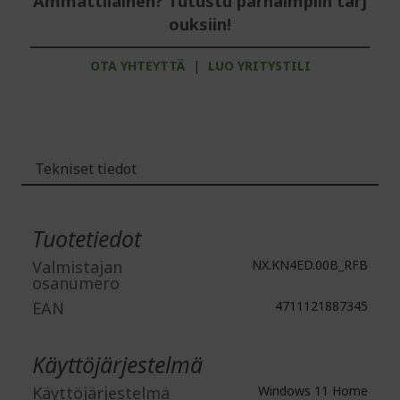
Ammattilainen? Tutustu parhaimpiin tarj
ouksiin!
OTA YHTEYTTÄ
|
LUO YRITYSTILI
Tekniset tiedot
Lisätiedot
Tuotetiedot
Valmistajan
NX.KN4ED.00B_RFB
osanumero
EAN
4711121887345
Käyttöjärjestelmä
Käyttöjärjestelmä
Windows 11 Home