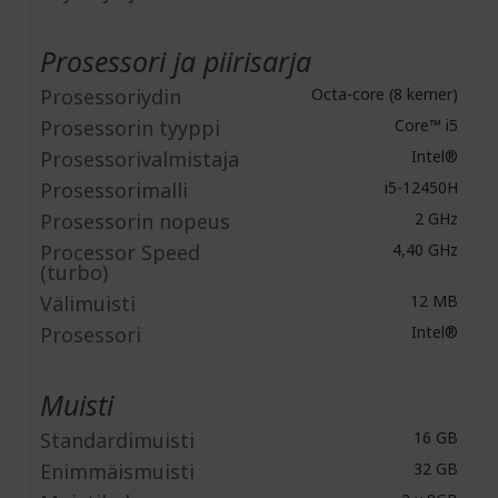
Prosessori ja piirisarja
Prosessoriydin
Octa-core (8 kerner)
Prosessorin tyyppi
Core™ i5
Prosessorivalmistaja
Intel®
Prosessorimalli
i5-12450H
Prosessorin nopeus
2 GHz
Processor Speed
4,40 GHz
(turbo)
Välimuisti
12 MB
Prosessori
Intel®
Muisti
Standardimuisti
16 GB
Enimmäismuisti
32 GB