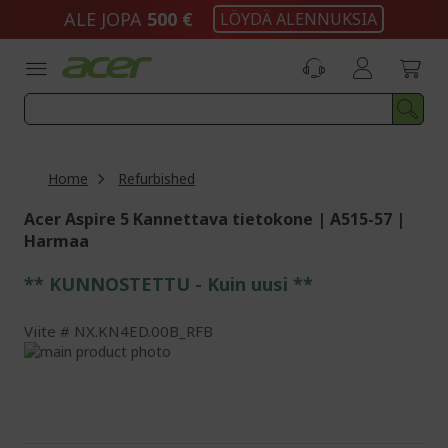
Skip
ALE JOPA
500 €
LÖYDÄ ALENNUKSIA
to
Content
Home
Refurbished
Acer Aspire 5 Kannettava tietokone | A515-57 |
Harmaa
** KUNNOSTETTU - Kuin uusi **
Viite
NX.KN4ED.00B_RFB
Skip
to
Skip
the
to
end
the
of
beginning