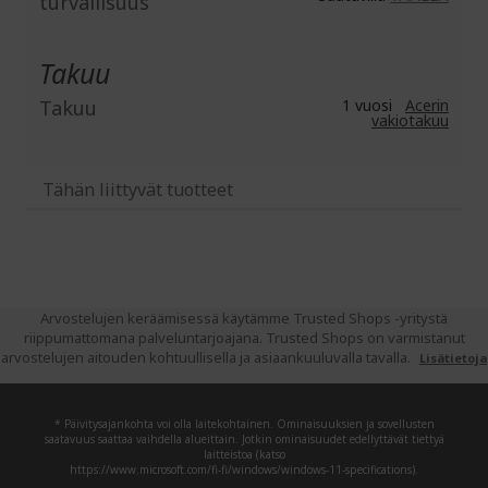
turvallisuus
Takuu
Takuu
1 vuosi
Acerin
vakiotakuu
Tähän liittyvät tuotteet
Arvostelujen keräämisessä käytämme Trusted Shops -yritystä
riippumattomana palveluntarjoajana. Trusted Shops on varmistanut
arvostelujen aitouden kohtuullisella ja asiaankuuluvalla tavalla.
Lisätietoja
* Päivitysajankohta voi olla laitekohtainen. Ominaisuuksien ja sovellusten
saatavuus saattaa vaihdella alueittain. Jotkin ominaisuudet edellyttävät tiettyä
laitteistoa (katso
https://www.microsoft.com/fi-fi/windows/windows-11-specifications).