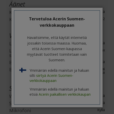
Äänet
Kaiuttimet
Kyllä
Tervetuloa Acerin Suomen-
Kaiuttimien määrä
2
verkkokauppaan
Verkko ja tietoliikenne
Havaitsimme, että käytät internetiä
Langaton lähiverkko
jossakin toisessa maassa. Huomaa,
Kyllä
että Acerin Suomen-kaupassa
Langaton LAN-
IEEE 802.11ax
myytävät tuotteet toimitetaan vain
standardi
Suomeen.
Bluetooth
Kyllä
Bluetooth-standardi
Bluetooth 5.1 tai
Ymmärrän edellä mainitun ja haluan
uudempi
silti
siirtyä Acerin Suomen-
verkkokauppaan
Sisäänrakennetut laitteet
Ymmärrän edellä mainitun ja haluan
etsiä
Acerin paikallisen verkkokaupan
Webkamera
Kyllä
Sormenjälkilukija
Kyllä
Mikrofoni
Kyllä