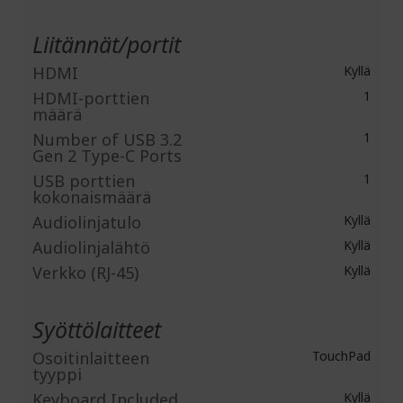
Liitännät/portit
HDMI
Kyllä
HDMI-porttien
1
määrä
Number of USB 3.2
1
Gen 2 Type-C Ports
USB porttien
1
kokonaismäärä
Audiolinjatulo
Kyllä
Audiolinjalähtö
Kyllä
Verkko (RJ-45)
Kyllä
Syöttölaitteet
Osoitinlaitteen
TouchPad
tyyppi
Keyboard Included
Kyllä