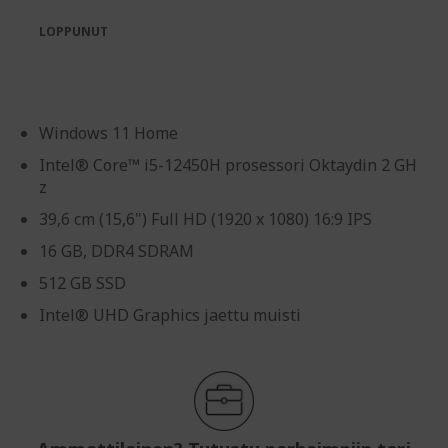
the
of
images
the
LOPPUNUT
gallery
images
gallery
Windows 11 Home
Intel® Core™ i5-12450H prosessori Oktaydin 2 GH
z
39,6 cm (15,6") Full HD (1920 x 1080) 16:9 IPS
16 GB, DDR4 SDRAM
512 GB SSD
Intel® UHD Graphics jaettu muisti