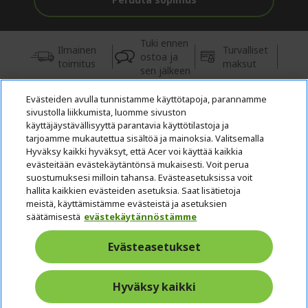
Tuki ennen
Ilmainen
Turvalliset
ostoa ja
toimitus
maksut
sen jälkeen
Evästeiden avulla tunnistamme käyttötapoja, parannamme
© 2026 Acer Inc.
sivustolla liikkumista, luomme sivuston
Tästä kaupasta ostettavien tuotteiden ja palvelujen valtuutettu
käyttäjäystävällisyyttä parantavia käyttötilastoja ja
jälleenmyyjä on CPYou BV.
tarjoamme mukautettua sisältöä ja mainoksia. Valitsemalla
Hyväksy kaikki hyväksyt, että Acer voi käyttää kaikkia
evästeitään evästekäytäntönsä mukaisesti. Voit perua
suostumuksesi milloin tahansa. Evästeasetuksissa voit
hallita kaikkien evästeiden asetuksia. Saat lisätietoja
meistä, käyttämistämme evästeistä ja asetuksien
säätämisestä
evästekäytännöstämme
Suomi
Evästeasetukset
Hyväksy kaikki