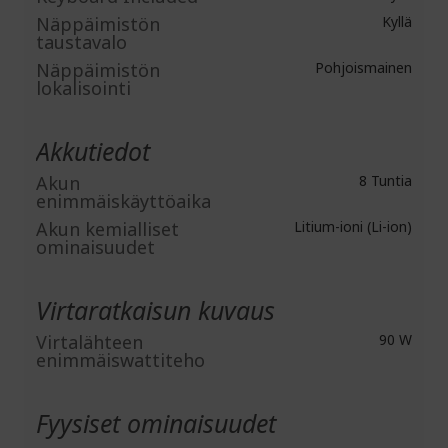
Näppäimistön
Kyllä
taustavalo
Näppäimistön
Pohjoismainen
lokalisointi
Akkutiedot
Akun
8 Tuntia
enimmäiskäyttöaika
Akun kemialliset
Litium-ioni (Li-ion)
ominaisuudet
Virtaratkaisun kuvaus
Virtalähteen
90 W
enimmäiswattiteho
Fyysiset ominaisuudet