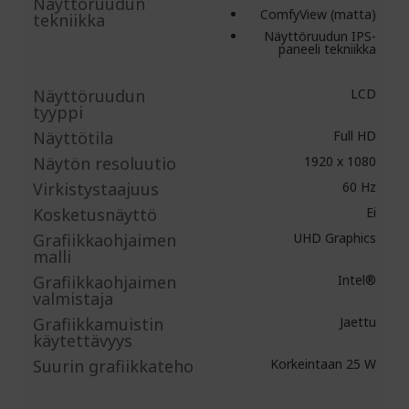
Näyttöruudun
ComfyView (matta)
tekniikka
Näyttöruudun IPS-
paneeli tekniikka
Näyttöruudun
LCD
tyyppi
Näyttötila
Full HD
Näytön resoluutio
1920 x 1080
Virkistystaajuus
60 Hz
Kosketusnäyttö
Ei
Grafiikkaohjaimen
UHD Graphics
malli
Grafiikkaohjaimen
Intel®
valmistaja
Grafiikkamuistin
Jaettu
käytettävyys
Suurin grafiikkateho
Korkeintaan 25 W