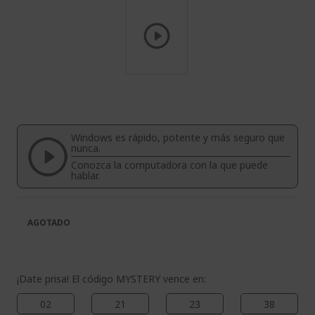
Saltar
al
comienzo
de
Windows es rápido, potente y más seguro que
la
nunca.
galería
Conozca la computadora con la que puede
de
hablar.
imágenes
AGOTADO
¡Date prisa! El código MYSTERY vence en:
02
21
23
37