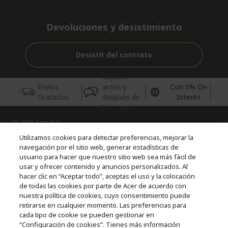
Devoluciones y desistimiento
Desistir del contrato
Soporte
Envíos
antes y
Con 0% De
Gratuitos
después de
Interés
la compra
© 2026 Acer Inc.
CPYou BV es el vendedor y distribuidor autorizado de los
Utilizamos cookies para detectar preferencias, mejorar la
productos y servicios ofrecidos en esta tienda.
navegación por el sitio web, generar estadísticas de
usuario para hacer que nuestro sitio web sea más fácil de
usar y ofrecer contenido y anuncios personalizados. Al
Incluida la aportación para la gestión de RAEES, según RD.
110/2015, inscrita en el RII-AEE Nº 7573; de pilas y baterías, según
hacer clic en “Aceptar todo”, aceptas el uso y la colocación
RD. 106/2008, inscrita en el RII-PYA Nº 2180. Adherida a los
de todas las cookies por parte de Acer de acuerdo con
sistemas integrales de gestión de ecopilas y ecoembes.
nuestra política de cookies, cuyo consentimiento puede
retirarse en cualquier momento. Las preferencias para
cada tipo de cookie se pueden gestionar en
“Configuración de cookies”. Tienes más información