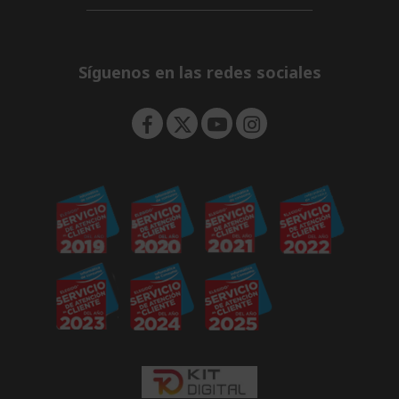
d
i
n
e
d
n
d
e
Síguenos en las redes sociales
n