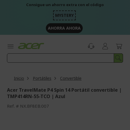
Ir
Consigue un ahorro extra con el código
al
contenido
MYSTERY
AHORRA AHORA
Inicio
Portátiles
Convertible
Acer TravelMate P4 Spin 14 Portátil convertible |
TMP414RN-55-TCO | Azul
Ref.
NX.BF8EB.007
Saltar
al
final
de