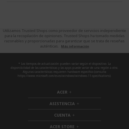
Utilizamos Trusted Shops como proveedor de servicios independiente
para la recopilación de opiniones. Trusted Shops ha tomado medidas
razonables y proporcionadas para garantizar que se trata de reseñas
auténticas.
Más información
* Los tiempos de actualización pueden variar según el dispositivo. La
disponibilidad de las características y las apps puede variar de una región a otra.
Algunas características requieren hardware específico (consulta
https://www.microsoft.com/es-es/windows/windows-11-specifications).
ACER
h
i
ASISTENCIA
d
h
d
i
CUENTA
e
h
d
n
i
d
ACER STORE
d
h
e