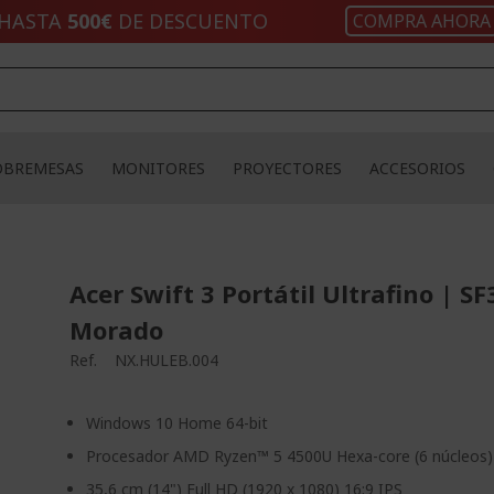
HASTA
500€
DE DESCUENTO
COMPRA AHORA
OBREMESAS
MONITORES
PROYECTORES
ACCESORIOS
Acer Swift 3 Portátil Ultrafino | SF
Morado
Ref.
NX.HULEB.004
Windows 10 Home 64-bit
Procesador AMD Ryzen™ 5 4500U Hexa-core (6 núcleos)
35,6 cm (14") Full HD (1920 x 1080) 16:9 IPS