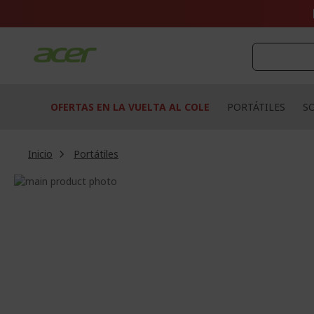
Ir
al
contenido
OFERTAS EN LA VUELTA AL COLE
PORTÁTILES
S
Inicio
Portátiles
Saltar
al
Saltar
final
al
de
comienzo
la
de
galería
la
de
galería
imágenes
de
imágenes