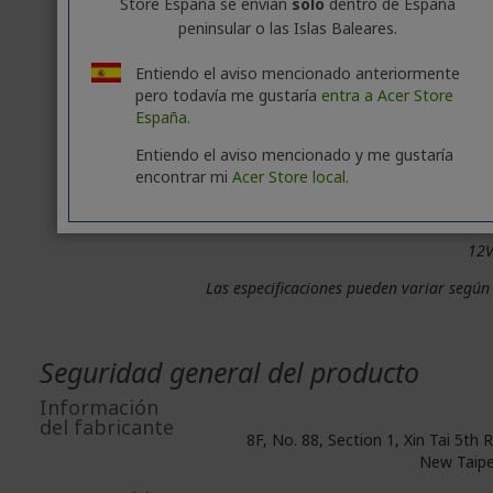
Store España se envían
solo
dentro de España
n2/5/12/13/14/25/26/38/41/48/66
peninsular o las Islas Baleares.
Entiendo el aviso mencionado anteriormente
pero todavía me gustaría
Global SKU: Band 1/3/5/7/8/20/28/38/4
entra a Acer Store
España.
US 
2/4/5/12/13/17/18/19/25/26/38/41/42/43
Entiendo el aviso mencionado y me gustaría
encontrar mi
Acer Store local.
Alime
12V
Las especificaciones pueden variar según 
Seguridad general del producto
Información
del fabricante
8F, No. 88, Section 1, Xin Tai 5th R
New Taipe