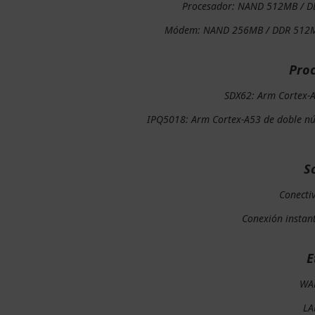
Procesador: NAND 512MB / 
Módem: NAND 256MB / DDR 512M
Pro
SDX62: Arm Cortex-
IPQ5018: Arm Cortex-A53 de doble nú
S
Conecti
Conexión instan
E
WA
LA