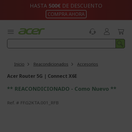
Ir
HASTA
500€
DE DESCUENTO
al
COMPRA AHORA
contenido
Inicio
Reacondicionados
Accesorios
Acer Router 5G | Connect X6E
** REACONDICIONADO - Como Nuevo **
Ref.
FF.G2KTA.001_RFB
Saltar
al
final
de
la