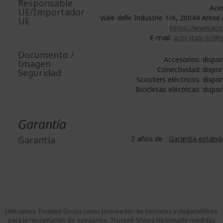
Responsable
Acer 
UE/Importador
Viale delle Industrie 1/A, 20044 Arese 
UE
https://www.acer
E-mail:
acer-italy-srl@l
Documento /
Accesorios: dispo
Imagen
Conectividad: dispo
Seguridad
Scooters eléctricos: dispo
Bicicletas eléctricas: dispo
Garantía
Garantía
2 años de
Garantía estánd
Utilizamos Trusted Shops como proveedor de servicios independiente
para la recopilación de opiniones. Trusted Shops ha tomado medidas