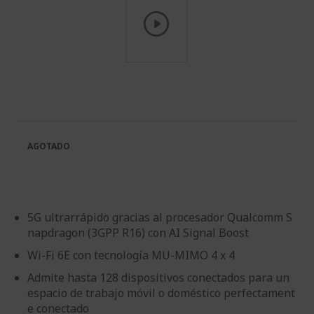
Saltar
al
comienzo
de
la
galería
AGOTADO
de
imágenes
5G ultrarrápido gracias al procesador Qualcomm S
napdragon (3GPP R16) con AI Signal Boost
Wi-Fi 6E con tecnología MU-MIMO 4 x 4
Admite hasta 128 dispositivos conectados para un
espacio de trabajo móvil o doméstico perfectament
e conectado