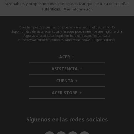
razonables y proporcionadas para garantizar que se trata de reseñas
auténticas.
Más información
* Los tiempos de actualización pueden variar según el dispositivo. La
disponibilidad de las características y las apps puede variar de una región a otra.
Algunas características requieren hardware específico (consulta
https://www.microsoft.com/es-es/windows/windows-11-specifications).
ACER
h
i
ASISTENCIA
d
h
d
i
CUENTA
e
h
d
n
i
d
ACER STORE
d
h
e
d
i
n
e
d
n
d
e
Síguenos en las redes sociales
n