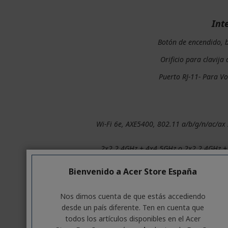
Int
Botón de encendido, 
Orificio para clavija 
Puerto RJ-11- Para Vo
Wi-Fi 6e, AXE5400, 802.11 a/b/g/n/ac/ax
2x2 2.4GHz + 4x4 5GHz o 2x2 2.4GHz +
Bienvenido a Acer Store España
Bandas por
Nos dimos cuenta de que estás accediendo
desde un país diferente. Ten en cuenta que
SKU mundial: n1/3/5/7/8/20/28/38/4
todos los artículos disponibles en el Acer