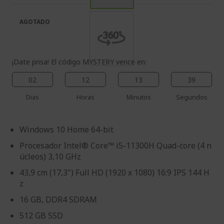
galería
la
de
galería
AGOTADO
imágenes
de
imágenes
¡Date prisa! El código MYSTERY vence en:
02
12
13
38
Dias
Horas
Minutos
Segundos
Windows 10 Home 64-bit
Procesador Intel® Core™ i5-11300H Quad-core (4 n
úcleos) 3,10 GHz
43,9 cm (17,3") Full HD (1920 x 1080) 16:9 IPS 144 H
z
16 GB, DDR4 SDRAM
512 GB SSD