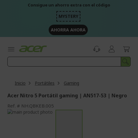
Ir
Consigue un ahorro extra con el código
al
contenido
MYSTERY
AHORRA AHORA
Inicio
Portátiles
Gaming
Acer Nitro 5 Portátil gaming | AN517-53 | Negro
Ref.
NH.QBKEB.005
Saltar
al
Saltar
final
al
de
comienzo
la
de