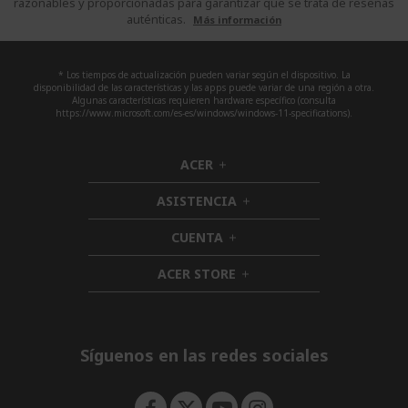
razonables y proporcionadas para garantizar que se trata de reseñas
auténticas.
Más información
* Los tiempos de actualización pueden variar según el dispositivo. La
disponibilidad de las características y las apps puede variar de una región a otra.
Algunas características requieren hardware específico (consulta
https://www.microsoft.com/es-es/windows/windows-11-specifications).
ACER
h
i
ASISTENCIA
d
h
d
i
CUENTA
e
h
d
n
i
d
ACER STORE
d
h
e
d
i
n
e
d
n
d
e
Síguenos en las redes sociales
n