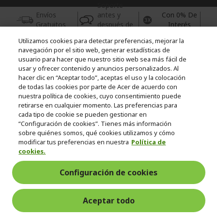
Soporte
Envíos
antes y
Con 0% De
Gratuitos
después de
Interés
la compra
Utilizamos cookies para detectar preferencias, mejorar la
© 2026 Acer Inc.
navegación por el sitio web, generar estadísticas de
usuario para hacer que nuestro sitio web sea más fácil de
CPYou BV es el vendedor y distribuidor autorizado de los
usar y ofrecer contenido y anuncios personalizados. Al
productos y servicios ofrecidos en esta tienda.
hacer clic en “Aceptar todo”, aceptas el uso y la colocación
de todas las cookies por parte de Acer de acuerdo con
Incluida la aportación para la gestión de RAEES, según RD.
nuestra política de cookies, cuyo consentimiento puede
110/2015, inscrita en el RII-AEE Nº 7573; de pilas y baterías, según
retirarse en cualquier momento. Las preferencias para
RD. 106/2008, inscrita en el RII-PYA Nº 2180. Adherida a los
cada tipo de cookie se pueden gestionar en
sistemas integrales de gestión de ecopilas y ecoembes.
“Configuración de cookies”. Tienes más información
sobre quiénes somos, qué cookies utilizamos y cómo
modificar tus preferencias en nuestra
Política de
cookies.
Configuración de cookies
España
Aceptar todo