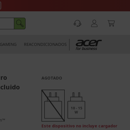
GAMING
REACONDICIONADOS
uro
AGOTADO
cluido
10 - 15
W
an™
Este dispositivo no incluye cargador