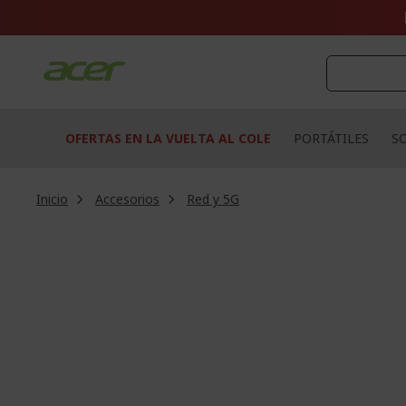
Ir
al
contenido
OFERTAS EN LA VUELTA AL COLE
PORTÁTILES
S
Inicio
Accesorios
Red y 5G
Saltar
al
final
de
la
galería
de
imágenes