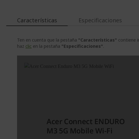
galería
de
imágenes
Características
Especificaciones
Ten en cuenta que la pestaña
"Características"
contiene i
haz
clic
en la pestaña
"Especificaciones"
.