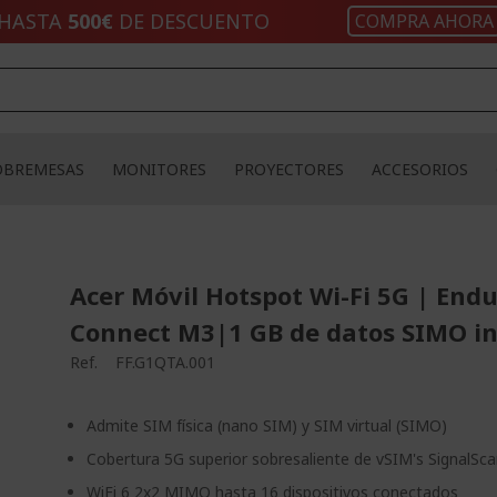
HASTA
500€
DE DESCUENTO
COMPRA AHORA
OBREMESAS
MONITORES
PROYECTORES
ACCESORIOS
Acer Móvil Hotspot Wi-Fi 5G | End
Connect M3|1 GB de datos SIMO in
Ref.
FF.G1QTA.001
Admite SIM física (nano SIM) y SIM virtual (SIMO)
Cobertura 5G superior sobresaliente de vSIM's SignalSc
WiFi 6 2x2 MIMO hasta 16 dispositivos conectados