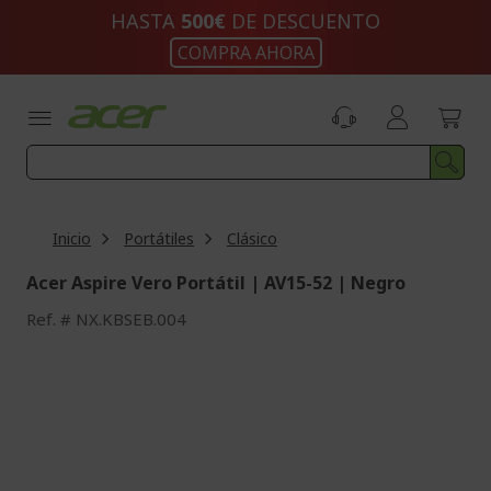
Ir
HASTA
500€
DE DESCUENTO
al
COMPRA AHORA
contenido
Inicio
Portátiles
Clásico
Acer Aspire Vero Portátil | AV15-52 | Negro
Ref.
NX.KBSEB.004
Saltar
al
final
de
la
galería
de