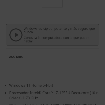
Saltar
al
comienzo
de
Windows es rápido, potente y más seguro que
la
nunca.
galería
Conozca la computadora con la que puede
de
hablar.
imágenes
AGOTADO
Windows 11 Home 64-bit
Procesador Intel® Core™ i7-1255U Deca-core (10 n
úcleos) 1,70 GHz