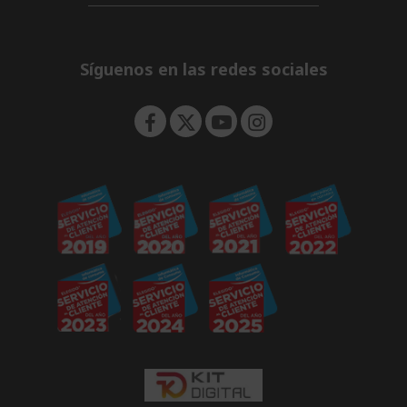
d
i
n
e
d
n
d
e
Síguenos en las redes sociales
n