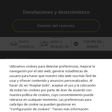
Devoluciones y desistimiento
Desistir del contrato
Soporte
Envíos
antes y
Con 0% De
Gratuitos
después de
Interés
la compra
© 2026 Acer Inc.
CPYou BV es el vendedor y distribuidor autorizado de los
Utilizamos cookies para detectar preferencias, mejorar la
productos y servicios ofrecidos en esta tienda.
navegación por el sitio web, generar estadísticas de
usuario para hacer que nuestro sitio web sea más fácil de
usar y ofrecer contenido y anuncios personalizados. Al
Incluida la aportación para la gestión de RAEES, según RD.
110/2015, inscrita en el RII-AEE Nº 7573; de pilas y baterías, según
hacer clic en “Aceptar todo”, aceptas el uso y la colocación
RD. 106/2008, inscrita en el RII-PYA Nº 2180. Adherida a los
de todas las cookies por parte de Acer de acuerdo con
sistemas integrales de gestión de ecopilas y ecoembes.
nuestra política de cookies, cuyo consentimiento puede
retirarse en cualquier momento. Las preferencias para
cada tipo de cookie se pueden gestionar en
“Configuración de cookies”. Tienes más información