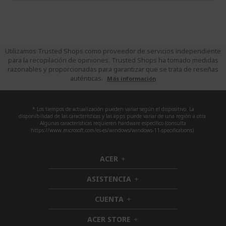
Utilizamos Trusted Shops como proveedor de servicios independiente
para la recopilación de opiniones. Trusted Shops ha tomado medidas
razonables y proporcionadas para garantizar que se trata de reseñas
auténticas.
Más información
* Los tiempos de actualización pueden variar según el dispositivo. La
disponibilidad de las características y las apps puede variar de una región a otra.
Algunas características requieren hardware específico (consulta
https://www.microsoft.com/es-es/windows/windows-11-specifications).
ACER
h
i
ASISTENCIA
d
h
d
i
CUENTA
e
h
d
n
i
d
ACER STORE
d
h
e