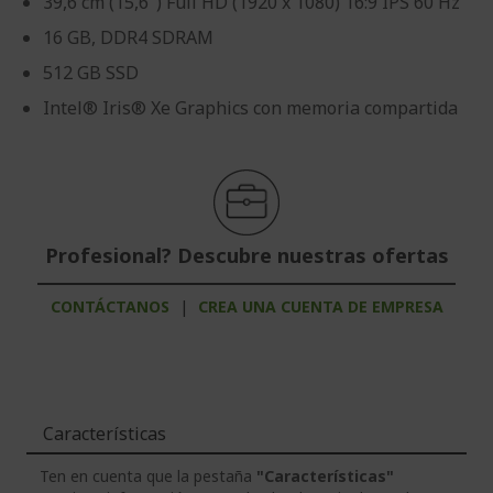
39,6 cm (15,6") Full HD (1920 x 1080) 16:9 IPS 60 Hz
16 GB, DDR4 SDRAM
512 GB SSD
Intel® Iris® Xe Graphics con memoria compartida
Profesional? Descubre nuestras ofertas
CONTÁCTANOS
|
CREA UNA CUENTA DE EMPRESA
Características
Ten en cuenta que la pestaña
"Características"