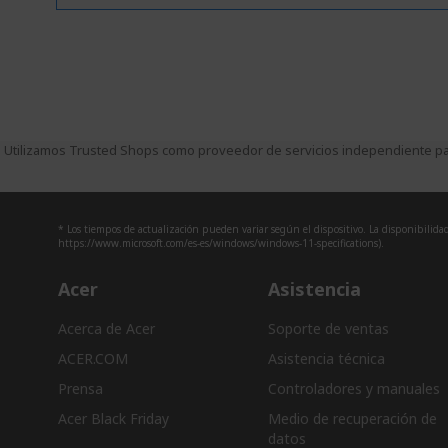
Utilizamos Trusted Shops como proveedor de servicios independiente par
* Los tiempos de actualización pueden variar según el dispositivo. La disponibilidad 
https://www.microsoft.com/es-es/windows/windows-11-specifications).
Acer
Asistencia
Acerca de Acer
Soporte de ventas
ACER.COM
Asistencia técnica
Prensa
Controladores y manuales
Acer Black Friday
Medio de recuperación de
datos