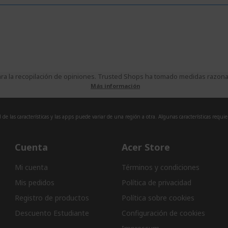
a la recopilación de opiniones. Trusted Shops ha tomado medidas razonabl
Más información
de las características y las apps puede variar de una región a otra. Algunas características requi
Cuenta
Acer Store
Mi cuenta
Términos y condiciones
Mis pedidos
Política de privacidad
Registro de productos
Política sobre cookies
Descuento Estudiante
Configuración de cookies