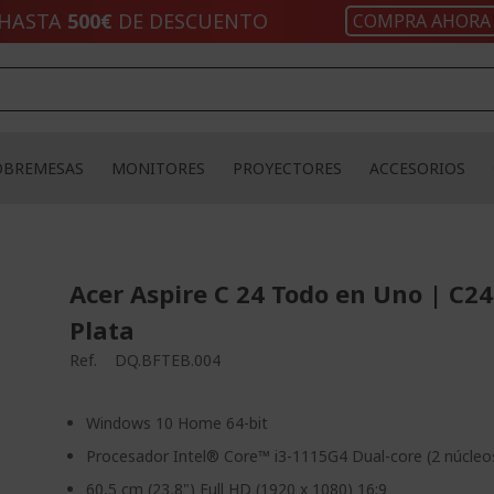
HASTA
500€
DE DESCUENTO
COMPRA AHORA
OBREMESAS
MONITORES
PROYECTORES
ACCESORIOS
Acer Aspire C 24 Todo en Uno | C24
Plata
Ref.
DQ.BFTEB.004
Windows 10 Home 64-bit
Procesador Intel® Core™ i3-1115G4 Dual-core (2 núcleo
60,5 cm (23,8") Full HD (1920 x 1080) 16:9