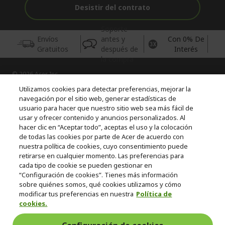
Desistir del contrato
Soporte
Envíos
antes y
Con 0% De
Gratuitos
después de
Interés
la compra
© 2026 Acer Inc.
CPYou BV es el vendedor y distribuidor autorizado de los
Utilizamos cookies para detectar preferencias, mejorar la
productos y servicios ofrecidos en esta tienda.
navegación por el sitio web, generar estadísticas de
usuario para hacer que nuestro sitio web sea más fácil de
usar y ofrecer contenido y anuncios personalizados. Al
Incluida la aportación para la gestión de RAEES, según RD.
110/2015, inscrita en el RII-AEE Nº 7573; de pilas y baterías, según
hacer clic en “Aceptar todo”, aceptas el uso y la colocación
RD. 106/2008, inscrita en el RII-PYA Nº 2180. Adherida a los
de todas las cookies por parte de Acer de acuerdo con
sistemas integrales de gestión de ecopilas y ecoembes.
nuestra política de cookies, cuyo consentimiento puede
retirarse en cualquier momento. Las preferencias para
cada tipo de cookie se pueden gestionar en
“Configuración de cookies”. Tienes más información
sobre quiénes somos, qué cookies utilizamos y cómo
modificar tus preferencias en nuestra
Política de
cookies.
España