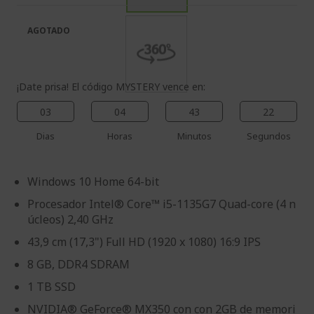
galería
la
de
galería
AGOTADO
imágenes
de
imágenes
¡Date prisa! El código MYSTERY vence en:
03
04
43
22
Dias
Horas
Minutos
Segundos
Windows 10 Home 64-bit
Procesador Intel® Core™ i5-1135G7 Quad-core (4 n
úcleos) 2,40 GHz
43,9 cm (17,3") Full HD (1920 x 1080) 16:9 IPS
8 GB, DDR4 SDRAM
1 TB SSD
NVIDIA® GeForce® MX350 con con 2GB de memori