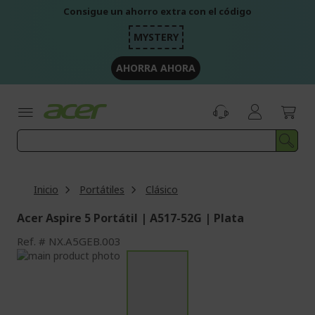
Ir
Consigue un ahorro extra con el código
al
contenido
MYSTERY
AHORRA AHORA
Inicio
Portátiles
Clásico
Acer Aspire 5 Portátil | A517-52G | Plata
Ref.
NX.A5GEB.003
Saltar
al
Saltar
final
al
de
comienzo
la
de