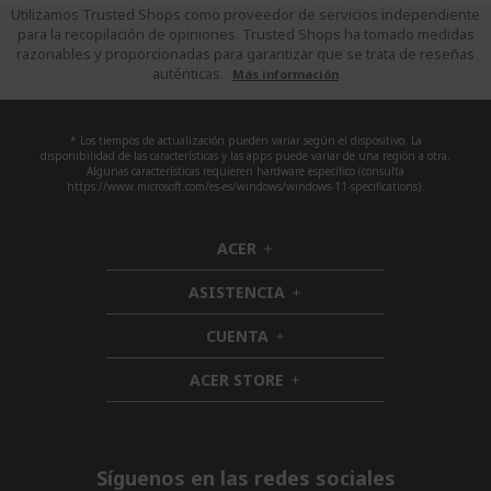
Utilizamos Trusted Shops como proveedor de servicios independiente
para la recopilación de opiniones. Trusted Shops ha tomado medidas
razonables y proporcionadas para garantizar que se trata de reseñas
auténticas.
Más información
* Los tiempos de actualización pueden variar según el dispositivo. La
disponibilidad de las características y las apps puede variar de una región a otra.
Algunas características requieren hardware específico (consulta
https://www.microsoft.com/es-es/windows/windows-11-specifications).
ACER
h
i
ASISTENCIA
d
h
d
i
CUENTA
e
h
d
n
i
d
ACER STORE
d
h
e
d
i
n
e
d
n
d
e
Síguenos en las redes sociales