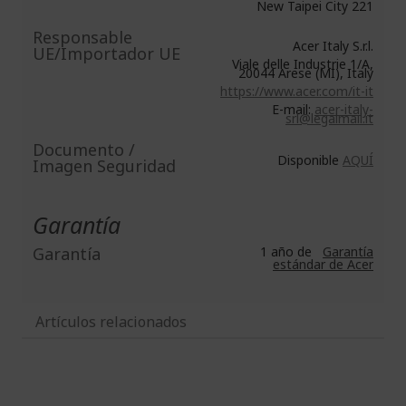
New Taipei City 221
Responsable
Acer Italy S.r.l.
UE/Importador UE
Viale delle Industrie 1/A,
20044 Arese (MI), Italy
https://www.acer.com/it-it
E-mail:
acer-italy-
srl@legalmail.it
Documento /
Disponible
AQUÍ
Imagen Seguridad
Garantía
Garantía
1 año de
Garantía
estándar de Acer
Artículos relacionados