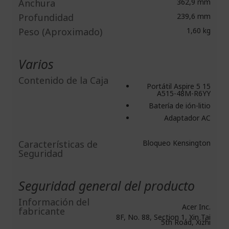
Anchura
362,9 mm
Profundidad
239,6 mm
Peso (Aproximado)
1,60 kg
Varios
Contenido de la Caja
Portátil Aspire 5 15
A515-48M-R6YY
Batería de ión-litio
Adaptador AC
Caracterí­sticas de
Bloqueo Kensington
Seguridad
Seguridad general del producto
Información del
Acer Inc.
fabricante
8F, No. 88, Section 1, Xin Tai
5th Road, Xizhi