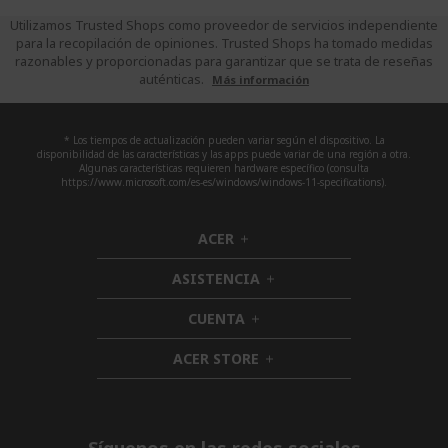
Utilizamos Trusted Shops como proveedor de servicios independiente
para la recopilación de opiniones. Trusted Shops ha tomado medidas
razonables y proporcionadas para garantizar que se trata de reseñas
auténticas.
Más información
* Los tiempos de actualización pueden variar según el dispositivo. La
disponibilidad de las características y las apps puede variar de una región a otra.
Algunas características requieren hardware específico (consulta
https://www.microsoft.com/es-es/windows/windows-11-specifications).
ACER
h
i
ASISTENCIA
d
h
d
i
CUENTA
e
h
d
n
i
d
ACER STORE
d
h
e
d
i
n
e
d
n
d
e