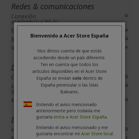
Redes & comunicaciones
Conexión
Sí
inalámbrica Wi-Fi
Estándar Wi-Fi
IEEE 802.11ax
Bienvenido a Acer Store España
Bluetooth
Sí
Versión Bluetooth
Bluetooth 5.1 o superior
Nos dimos cuenta de que estás
accediendo desde un país diferente.
Ten en cuenta que todos los
Dispositivos incorporados
artículos disponibles en el Acer Store
Cámara Web
Sì
España se envían
solo
dentro de
España peninsular o las Islas
Lector de huellas
Sì
digitales
Baleares.
Micrófono
Sí
Entiendo el aviso mencionado
anteriormente pero todavía me
gustaría
entra a Acer Store España.
Interfaces/puertos
Entiendo el aviso mencionado y me
HDMI
Sí
gustaría encontrar mi
Acer Store local.
Número de puertos
1