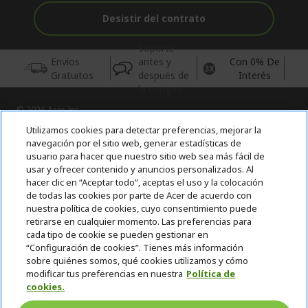
Desistir del contrato
Soporte
Envíos
antes y
Con 0% De
Gratuitos
después de
Interés
la compra
© 2026 Acer Inc.
CPYou BV es el vendedor y distribuidor autorizado de los
Utilizamos cookies para detectar preferencias, mejorar la
productos y servicios ofrecidos en esta tienda.
navegación por el sitio web, generar estadísticas de
usuario para hacer que nuestro sitio web sea más fácil de
usar y ofrecer contenido y anuncios personalizados. Al
Incluida la aportación para la gestión de RAEES, según RD.
110/2015, inscrita en el RII-AEE Nº 7573; de pilas y baterías, según
hacer clic en “Aceptar todo”, aceptas el uso y la colocación
RD. 106/2008, inscrita en el RII-PYA Nº 2180. Adherida a los
de todas las cookies por parte de Acer de acuerdo con
sistemas integrales de gestión de ecopilas y ecoembes.
nuestra política de cookies, cuyo consentimiento puede
retirarse en cualquier momento. Las preferencias para
cada tipo de cookie se pueden gestionar en
“Configuración de cookies”. Tienes más información
sobre quiénes somos, qué cookies utilizamos y cómo
modificar tus preferencias en nuestra
Política de
cookies.
España