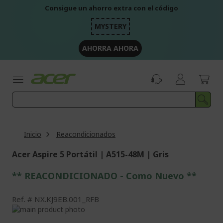
Ir
Consigue un ahorro extra con el código
al
contenido
MYSTERY
AHORRA AHORA
Inicio
Reacondicionados
Acer Aspire 5 Portátil | A515-48M | Gris
** REACONDICIONADO - Como Nuevo **
Ref.
NX.KJ9EB.001_RFB
Saltar
al
Saltar