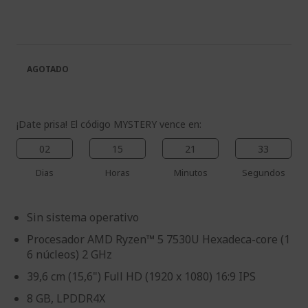
final
al
de
comienzo
la
de
galería
la
de
galería
AGOTADO
imágenes
de
imágenes
¡Date prisa! El código MYSTERY vence en:
02
15
21
33
Dias
Horas
Minutos
Segundos
Sin sistema operativo
Procesador AMD Ryzen™ 5 7530U Hexadeca-core (1
6 núcleos) 2 GHz
39,6 cm (15,6") Full HD (1920 x 1080) 16:9 IPS
8 GB, LPDDR4X