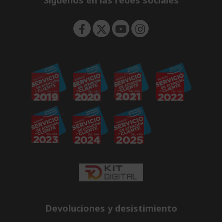
Síguenos en las redes sociales
n
Devoluciones y desistimiento