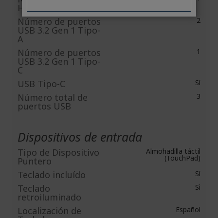
HDMI
Número de puertos
2
USB 3.2 Gen 1 Tipo-
A
Número de puertos
1
USB 3.2 Gen 1 Tipo-
C
USB Tipo-C
Sí
Número total de
3
puertos USB
Dispositivos de entrada
Tipo de Dispositivo
Almohadilla táctil
(TouchPad)
Puntero
Teclado incluído
Sí
Teclado
Sì
retroiluminado
Localización de
Español