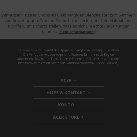
Wir nutzen Trusted Shops als unabhängigen Dienstleister zum Sammeln
von Bewertungen. Trusted Shops hat die erforderlichen Maßnahmen
ergriffen, um sicherzustellen, dass es sich um echte Bewertungen
handelt.
Mehr Informationen
* Der genaue Zeitpunkt des Upgrades hängt vom jeweiligen Gerät ab.
Die Verfügbarkeit von Apps und Features kann je nach Region
abweichen. Bestimmte Funktionen erfordern spezielle Hardware (siehe
https://www.microsoft.com/de-de/windows/windows-11-specifications).
ACER
h
i
HILFE & KONTAKT
d
h
d
i
KONTO
e
h
d
n
i
d
ACER STORE
d
h
e
d
i
n
e
d
n
d