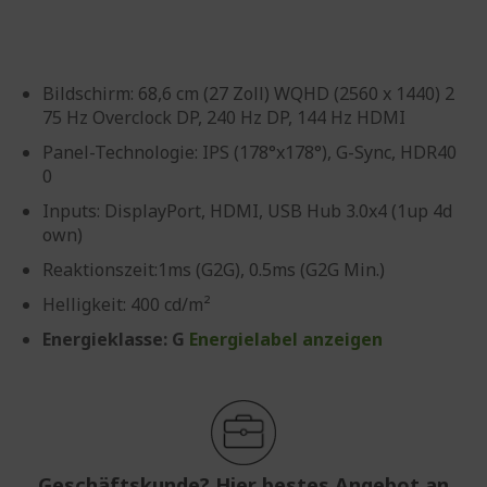
Bildschirm: 68,6 cm (27 Zoll) WQHD (2560 x 1440) 2
75 Hz Overclock DP, 240 Hz DP, 144 Hz HDMI
Panel-Technologie: IPS (178°x178°), G-Sync, HDR40
0
Inputs: DisplayPort, HDMI, USB Hub 3.0x4 (1up 4d
own)
Reaktionszeit:1ms (G2G), 0.5ms (G2G Min.)
Helligkeit: 400 cd/m²
Energieklasse: G
Energielabel anzeigen
Geschäftskunde? Hier bestes Angebot an