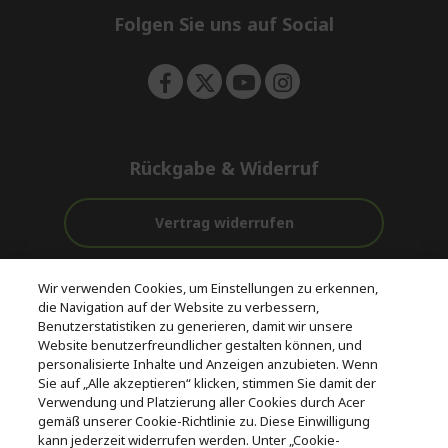
e
Folgen Sie uns auf Social
n
Rückgabe & Widerruf
Vertrag widerrufen
Unterstützung
Kostenloser
Wir verwenden Cookies, um Einstellungen zu erkennen,
vor und nach
Zahlung
Versand
die Navigation auf der Website zu verbessern,
dem Kauf
Benutzerstatistiken zu generieren, damit wir unsere
Website benutzerfreundlicher gestalten können, und
© 2026 Acer Inc.
personalisierte Inhalte und Anzeigen anzubieten. Wenn
CPYou BV ist der autorisierte Wiederverkäufer und Händler der
Sie auf „Alle akzeptieren“ klicken, stimmen Sie damit der
Produkte und Dienstleistungen, die in diesem Shop angeboten
Verwendung und Platzierung aller Cookies durch Acer
werden.
gemäß unserer Cookie-Richtlinie zu. Diese Einwilligung
kann jederzeit widerrufen werden. Unter „Cookie-