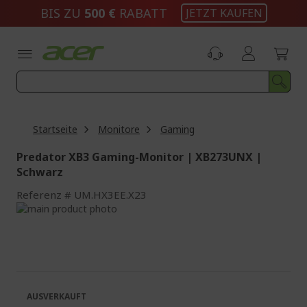
Zum
BIS ZU
500 €
RABATT
JETZT KAUFEN
Inhalt
springen
Startseite
Monitore
Gaming
Predator XB3 Gaming-Monitor | XB273UNX |
Schwarz
Referenz
UM.HX3EE.X23
Zum
Ende
Zum
der
Anfang
Bildgalerie
der
springen
Bildgalerie
springen
AUSVERKAUFT