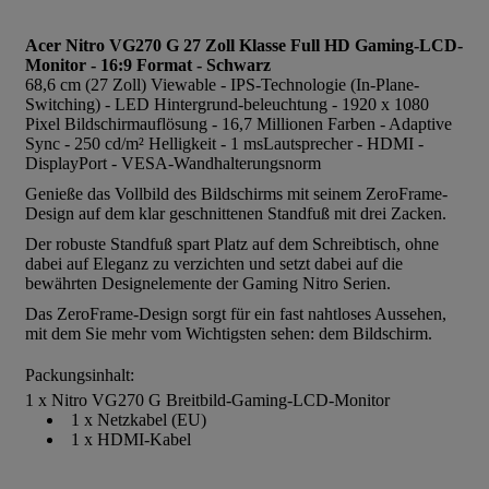
Acer Nitro VG270 G 27 Zoll Klasse Full HD Gaming-LCD-
Monitor - 16:9 Format - Schwarz
68,6 cm (27 Zoll) Viewable - IPS-Technologie (In-Plane-
Switching) - LED Hintergrund-beleuchtung - 1920 x 1080
Pixel Bildschirmauflösung - 16,7 Millionen Farben - Adaptive
Sync - 250 cd/m² Helligkeit - 1 msLautsprecher - HDMI -
DisplayPort - VESA-Wandhalterungsnorm
Genieße das Vollbild des Bildschirms mit seinem ZeroFrame-
Design auf dem klar geschnittenen Standfuß mit drei Zacken.
Der robuste Standfuß spart Platz auf dem Schreibtisch, ohne
dabei auf Eleganz zu verzichten und setzt dabei auf die
bewährten Designelemente der Gaming Nitro Serien.
Das ZeroFrame-Design sorgt für ein fast nahtloses Aussehen,
mit dem Sie mehr vom Wichtigsten sehen: dem Bildschirm.
Packungsinhalt:
1 x Nitro VG270 G Breitbild-Gaming-LCD-Monitor
1 x Netzkabel (EU)
1 x HDMI-Kabel