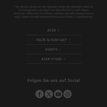
* Der genaue Zeitpunkt des Upgrades hängt vom jeweiligen Gerät ab.
Die Verfügbarkeit von Apps und Features kann je nach Region
abweichen. Bestimmte Funktionen erfordern spezielle Hardware (siehe
https://www.microsoft.com/de-de/windows/windows-11-specifications).
ACER
h
i
HILFE & KONTAKT
d
h
d
i
KONTO
e
h
d
n
i
d
ACER STORE
d
h
e
d
i
n
e
d
n
d
e
Folgen Sie uns auf Social
n