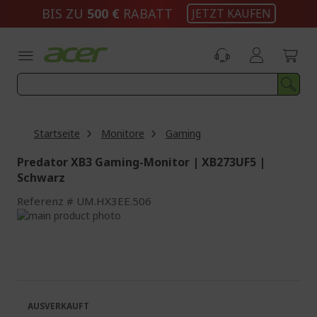
Zum
BIS ZU
500 €
RABATT
JETZT KAUFEN
Inhalt
springen
Startseite
Monitore
Gaming
Predator XB3 Gaming-Monitor | XB273UF5 |
Schwarz
Referenz
UM.HX3EE.506
Zum
Ende
Zum
der
Anfang
Bildgalerie
der
springen
Bildgalerie
springen
AUSVERKAUFT