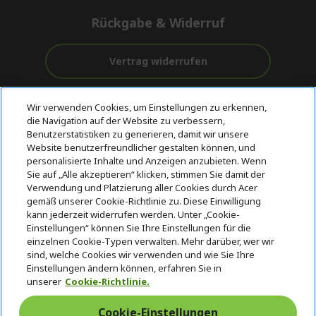
Rückgabe & Widerruf
Vertrag widerrufen
Unterstützung
Kostenloser
Wir verwenden Cookies, um Einstellungen zu erkennen,
vor und nach
Zahlung
Versand
die Navigation auf der Website zu verbessern,
dem Kauf
Benutzerstatistiken zu generieren, damit wir unsere
Website benutzerfreundlicher gestalten können, und
© 2026 Acer Inc.
personalisierte Inhalte und Anzeigen anzubieten. Wenn
Sie auf „Alle akzeptieren“ klicken, stimmen Sie damit der
CPYou BV ist der autorisierte Wiederverkäufer und Händler der
Produkte und Dienstleistungen, die in diesem Shop angeboten
Verwendung und Platzierung aller Cookies durch Acer
werden.
gemäß unserer Cookie-Richtlinie zu. Diese Einwilligung
kann jederzeit widerrufen werden. Unter „Cookie-
Einstellungen“ können Sie Ihre Einstellungen für die
einzelnen Cookie-Typen verwalten. Mehr darüber, wer wir
sind, welche Cookies wir verwenden und wie Sie Ihre
Einstellungen ändern können, erfahren Sie in
unserer
Cookie-Richtlinie.
Deutschland
/
Österreich
Cookie-Einstellungen