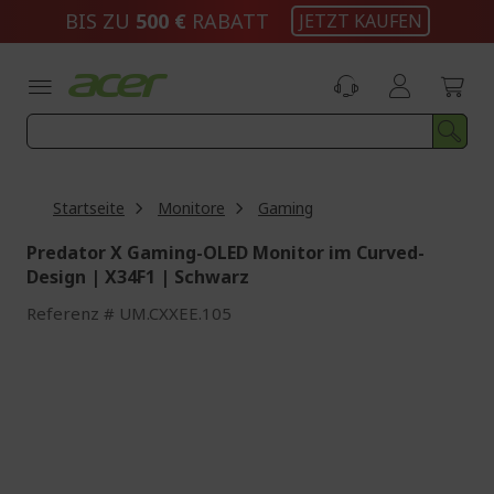
Zum
BIS ZU
500 €
RABATT
JETZT KAUFEN
Inhalt
springen
Startseite
Monitore
Gaming
Predator X Gaming-OLED Monitor im Curved-
Design | X34F1 | Schwarz
Referenz
UM.CXXEE.105
Zum
Ende
der
Bildgalerie
springen