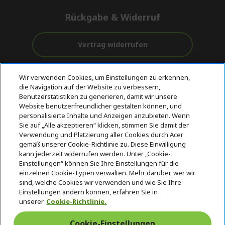
Rückgabe & Widerruf
Vertrag widerrufen
Unterstützung
Kostenloser
Wir verwenden Cookies, um Einstellungen zu erkennen,
vor und nach
Zahlung
Versand
die Navigation auf der Website zu verbessern,
dem Kauf
Benutzerstatistiken zu generieren, damit wir unsere
Website benutzerfreundlicher gestalten können, und
© 2026 Acer Inc.
personalisierte Inhalte und Anzeigen anzubieten. Wenn
CPYou BV ist der autorisierte Wiederverkäufer und Händler der
Sie auf „Alle akzeptieren“ klicken, stimmen Sie damit der
Produkte und Dienstleistungen, die in diesem Shop angeboten
Verwendung und Platzierung aller Cookies durch Acer
werden.
gemäß unserer Cookie-Richtlinie zu. Diese Einwilligung
kann jederzeit widerrufen werden. Unter „Cookie-
Einstellungen“ können Sie Ihre Einstellungen für die
einzelnen Cookie-Typen verwalten. Mehr darüber, wer wir
sind, welche Cookies wir verwenden und wie Sie Ihre
Einstellungen ändern können, erfahren Sie in
unserer
Cookie-Richtlinie.
Deutschland
/
Österreich
Cookie-Einstellungen