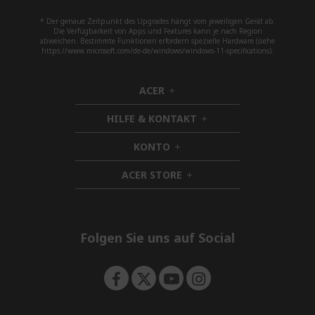
* Der genaue Zeitpunkt des Upgrades hängt vom jeweiligen Gerät ab.
Die Verfügbarkeit von Apps und Features kann je nach Region
abweichen. Bestimmte Funktionen erfordern spezielle Hardware (siehe
https://www.microsoft.com/de-de/windows/windows-11-specifications).
ACER
h
i
HILFE & KONTAKT
d
h
d
i
KONTO
e
h
d
n
i
d
ACER STORE
d
h
e
d
i
n
e
d
n
d
e
Folgen Sie uns auf Social
n