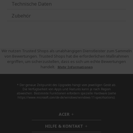
Technische Daten
Zubehör
Wir nutzen Trusted Shops als unabhängigen Dienstleister zum Sammeln
von Bewertungen. Trusted Shops hat die erforderlichen Maßnahmen
ergriffen, um sicherzustellen, dass es sich um echte Bewertungen
handelt.
Mehr Informationen
* Der genaue Zeitpunkt des Upgrades hängt vom jeweiligen Gerät ab.
Die Verfügbarkeit von Apps und Features kann je nach Region
abweichen. Bestimmte Funktionen erfordern spezielle Hardware (siehe
https://www.microsoft.com/de-de/windows/windows-11-specifications).
ACER
h
i
HILFE & KONTAKT
d
h