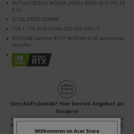
45,7 cm (18 Zoll) WQXGA (2560 x 1600) 16:10 IPS 24
0 Hz
32 GB, DDR5 SDRAM
1TB + 1TB PCIe NVMe SED SSD RAID 0
NVIDIA® GeForce RTX™ 4070 mit 8 GB dedizierter
Speicher
Geschäftskunde? Hier bestes Angebot an
fordern!
KONTAKTIEREN SIE UNS
|
ERSTELLEN SIE EINEN AC
Willkommen im Acer Store
COUNT