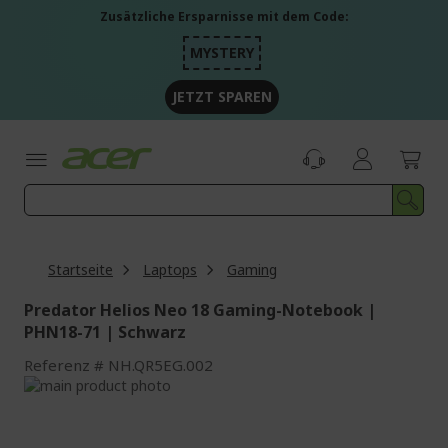
Zum
Zusätzliche Ersparnisse mit dem Code:
Inhalt
springen
MYSTERY
JETZT SPAREN
Startseite
Laptops
Gaming
Predator Helios Neo 18 Gaming-Notebook |
PHN18-71 | Schwarz
Referenz
NH.QR5EG.002
Zum
Ende
Zum
der
Anfang
Bildgalerie
der