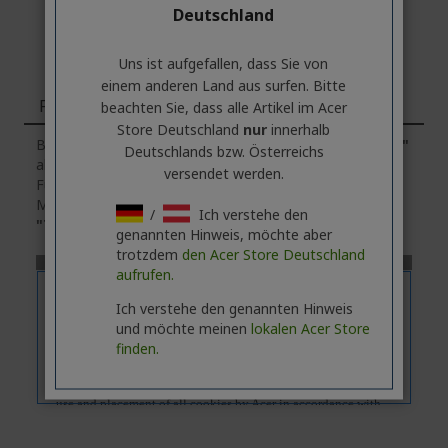
Deutschland
Uns ist aufgefallen, dass Sie von
einem anderen Land aus surfen. Bitte
Funktionen
beachten Sie, dass alle Artikel im Acer
Store Deutschland
nur
innerhalb
Bitte beachten Sie, dass die Registerkarte
"Funktionen"
Deutschlands bzw. Österreichs
allgemeine Informationen über die Produktserie enthält.
versendet werden.
Für die genauen technischen Daten des ausgewählten
Modells
klicken
Sie bitte auf die Registerkarte
/
Ich verstehe den
"Technische Daten"
.
genannten Hinweis, möchte aber
trotzdem
den Acer Store Deutschland
aufrufen.
Ich verstehe den genannten Hinweis
und möchte meinen
lokalen Acer Store
finden.