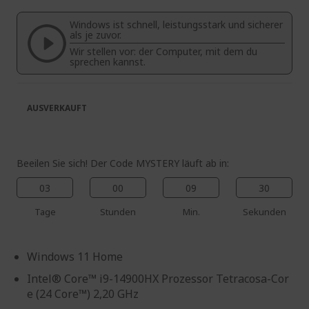
springen
Bildgalerie
Windows ist schnell, leistungsstark und sicherer
springen
als je zuvor.
Wir stellen vor: der Computer, mit dem du
sprechen kannst.
AUSVERKAUFT
Beeilen Sie sich! Der Code MYSTERY läuft ab in:
03
00
09
30
Tage
Stunden
Min.
Sekunden
Windows 11 Home
Intel® Core™ i9-14900HX Prozessor Tetracosa-Cor
e (24 Core™) 2,20 GHz