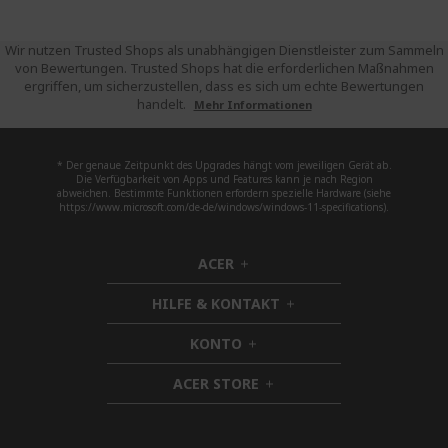
Wir nutzen Trusted Shops als unabhängigen Dienstleister zum Sammeln
von Bewertungen. Trusted Shops hat die erforderlichen Maßnahmen
ergriffen, um sicherzustellen, dass es sich um echte Bewertungen
handelt.
Mehr Informationen
* Der genaue Zeitpunkt des Upgrades hängt vom jeweiligen Gerät ab.
Die Verfügbarkeit von Apps und Features kann je nach Region
abweichen. Bestimmte Funktionen erfordern spezielle Hardware (siehe
https://www.microsoft.com/de-de/windows/windows-11-specifications).
ACER
h
i
HILFE & KONTAKT
d
h
d
i
KONTO
e
h
d
n
i
d
ACER STORE
d
h
e
d
i
n
e
d
n
d