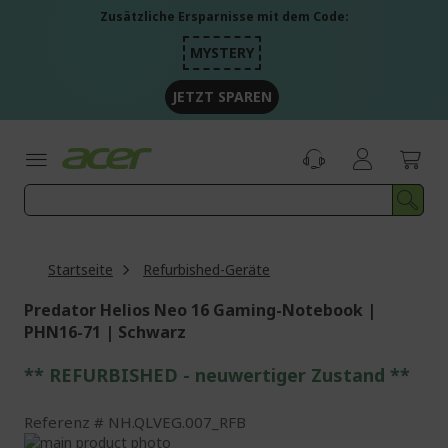
Zum
Zusätzliche Ersparnisse mit dem Code:
Inhalt
springen
MYSTERY
JETZT SPAREN
Startseite
Refurbished-Geräte
Predator Helios Neo 16 Gaming-Notebook |
PHN16-71 | Schwarz
** REFURBISHED - neuwertiger Zustand **
Referenz
NH.QLVEG.007_RFB
Zum