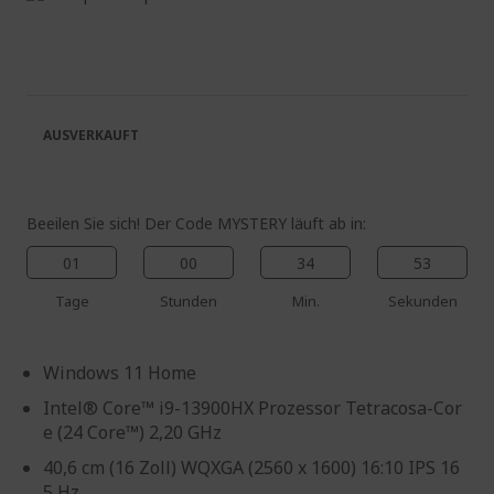
Ende
Zum
der
Anfang
Bildgalerie
der
springen
Bildgalerie
springen
AUSVERKAUFT
Beeilen Sie sich! Der Code MYSTERY läuft ab in:
01
00
34
52
Tage
Stunden
Min.
Sekunden
Windows 11 Home
Intel® Core™ i9-13900HX Prozessor Tetracosa-Cor
e (24 Core™) 2,20 GHz
40,6 cm (16 Zoll) WQXGA (2560 x 1600) 16:10 IPS 16
5 Hz