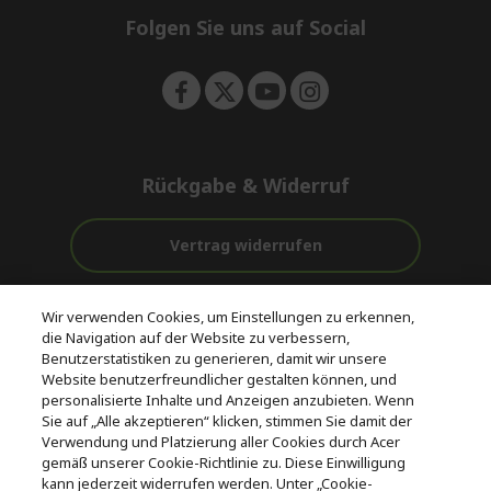
e
Folgen Sie uns auf Social
n
Rückgabe & Widerruf
Vertrag widerrufen
Unterstützung
Kostenloser
Wir verwenden Cookies, um Einstellungen zu erkennen,
vor und nach
Zahlung
Versand
die Navigation auf der Website zu verbessern,
dem Kauf
Benutzerstatistiken zu generieren, damit wir unsere
Website benutzerfreundlicher gestalten können, und
© 2026 Acer Inc.
personalisierte Inhalte und Anzeigen anzubieten. Wenn
CPYou BV ist der autorisierte Wiederverkäufer und Händler der
Sie auf „Alle akzeptieren“ klicken, stimmen Sie damit der
Produkte und Dienstleistungen, die in diesem Shop angeboten
Verwendung und Platzierung aller Cookies durch Acer
werden.
gemäß unserer Cookie-Richtlinie zu. Diese Einwilligung
kann jederzeit widerrufen werden. Unter „Cookie-