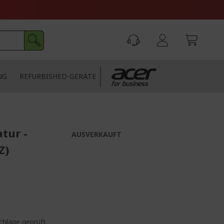
NG
REFURBISHED-GERÄTE
tur -
AUSVERKAUFT
Z)
chläge geprüft