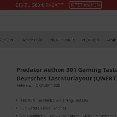
BIS ZU
500 €
RABATT
JETZT KAUFEN
KTOP PCS
MONITORE
PROJEKTOREN
ZUBEHÖR
GAMI
Predator Aethon 301 Gaming Tasta
Deutsches Tastaturlayout (QWERT
Referenz
GP.KBD11.02B
TKL 80% mechanische Gaming-Tastatur
60g Gateron Blue Switches
Vollständiger N-Key-Rollover und 50 Millionen Tastenans