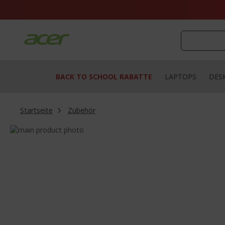
Zum
Inhalt
springen
BACK TO SCHOOL RABATTE
LAPTOPS
DES
Startseite
Zubehör
Zum
Ende
Zum
der
Anfang
Bildgalerie
der
springen
Bildgalerie
springen