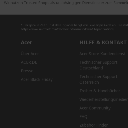
Wir nutzen Trusted Shops als unabhängigen Dienstleister zum Sammeln
* Der genaue Zeitpunkt des Upgrades hängt vom jeweiligen Gerät ab. Die Ver
https://www.microsoft.com/de-de/windows/windows-11-specifications).
Acer
HILFE & KONTAKT
Über Acer
Acer Store Kundendienst
ACER.DE
Technischer Support
Deutschland
Presse
Technischer Support
Acer Black Friday
Österreich
Treiber & Handbücher
Wiederherstellungsmedie
Acer Community
FAQ
Zubehör Finder