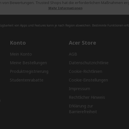
 von Bewertungen. Trusted Shops hat die erforderlichen Maßnahmen ergri
Mehr Informationen
fügbarkeit von Apps und Features kann je nach Region abweichen. Bestimmte Funktionen erfor
Konto
Acer Store
Mein Konto
AGB
Meine Bestellungen
Datenschutzrichtlinie
Produktregistrierung
Cookie-Richtlinien
Studentenrabatte
Cookie-Einstellungen
Impressum
Rechtlicher Hinweis
n
Erklärung zur
Barrierefreiheit