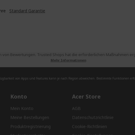
ahre
Standard Garantie
 von Bewertungen. Trusted Shops hat die erforderlichen Maßnahmen ergri
Mehr Informationen
fügbarkeit von Apps und Features kann je nach Region abweichen. Bestimmte Funktionen erfor
Konto
Acer Store
Mein Konto
AGB
Meine Bestellungen
Datenschutzrichtlinie
Produktregistrierung
Cookie-Richtlinien