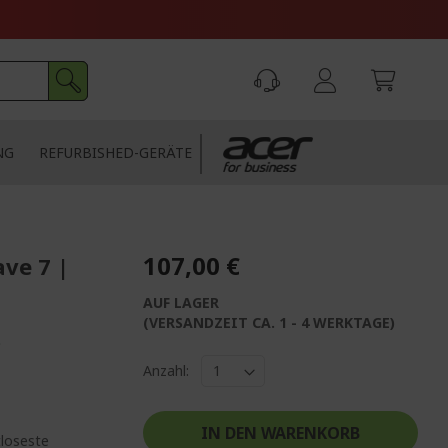
NG
REFURBISHED-GERÄTE
107,00 €
ave 7 |
AUF LAGER
(VERSANDZEIT CA. 1 - 4 WERKTAGE)
*
Anzahl:
IN DEN WARENKORB
tloseste