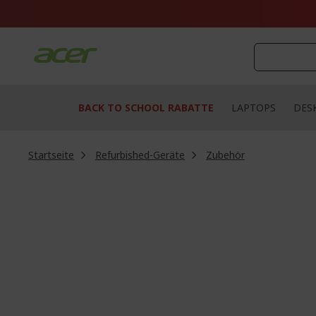
Zum
Inhalt
springen
BACK TO SCHOOL RABATTE
LAPTOPS
DES
Startseite
Refurbished-Geräte
Zubehör
Zum
Ende
der
Bildgalerie
springen