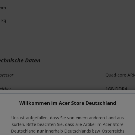
 mm
5 kg
echnische Daten
ozessor
Quad-core ARM
eicher
1GB DDR4
eicher
Willkommen im Acer Store Deutschland
4GB eMMc
hernet
1 x 2.5Gbps 4 
Uns ist aufgefallen, dass Sie von einem anderen Land aus
surfen. Bitte beachten Sie, dass alle Artikel im Acer Store
-Fi-Adapter
Wi-Fi 6E, MT79
Deutschland
nur
innerhalb Deutschlands bzw. Österreichs
GHz MU-MIMO