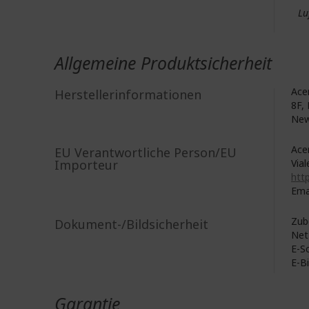
Lu
Allgemeine Produktsicherheit
Acer
Herstellerinformationen
8F, 
New
Acer
EU Verantwortliche Person/EU
Importeur
Vial
http
Ema
Zub
Dokument-/Bildsicherheit
Net
E-S
E-B
Garantie