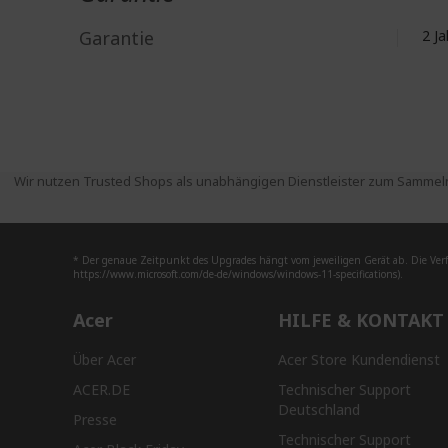
Garantie
2 J
Wir nutzen Trusted Shops als unabhängigen Dienstleister zum Sammeln
* Der genaue Zeitpunkt des Upgrades hängt vom jeweiligen Gerät ab. Die Ver
https://www.microsoft.com/de-de/windows/windows-11-specifications).
Acer
HILFE & KONTAKT
Über Acer
Acer Store Kundendienst
ACER.DE
Technischer Support
Deutschland
Presse
Technischer Support