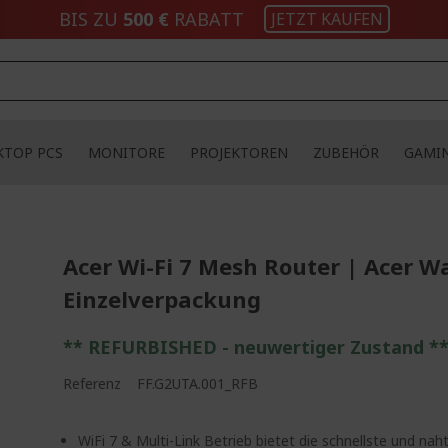
BIS ZU
500 €
RABATT
JETZT KAUFEN
KTOP PCS
MONITORE
PROJEKTOREN
ZUBEHÖR
GAMI
Acer Wi-Fi 7 Mesh Router | Acer W
Einzelverpackung
** REFURBISHED - neuwertiger Zustand *
Referenz
FF.G2UTA.001_RFB
WiFi 7 & Multi-Link Betrieb bietet die schnellste und nah