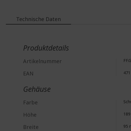
Technische Daten
Weitere
Informationen
Produktdetails
Artikelnummer
FF.
EAN
471
Gehäuse
Farbe
Sch
Höhe
18
Breite
95