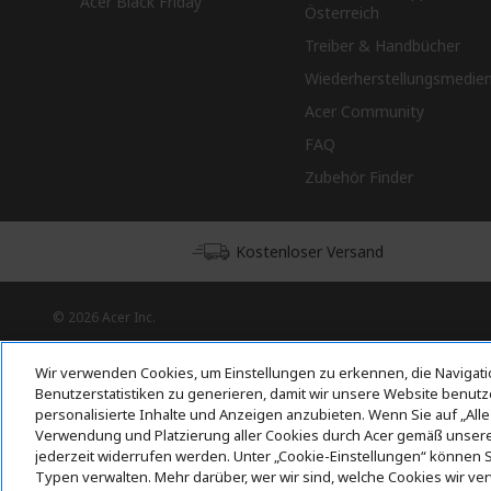
Acer Black Friday
Österreich
Treiber & Handbücher
Wiederherstellungsmedie
Acer Community
FAQ
Zubehör Finder
Kostenloser Versand
© 2026 Acer Inc.
CPYou BV ist der autorisierte Wiederverkäufer und Händler der
Produkte und Dienstleistungen, die in diesem Shop angeboten
Wir verwenden Cookies, um Einstellungen zu erkennen, die Navigati
werden.
Benutzerstatistiken zu generieren, damit wir unsere Website benutz
personalisierte Inhalte und Anzeigen anzubieten. Wenn Sie auf „Alle
Verwendung und Platzierung aller Cookies durch Acer gemäß unserer 
jederzeit widerrufen werden. Unter „Cookie-Einstellungen“ können Si
Typen verwalten. Mehr darüber, wer wir sind, welche Cookies wir v