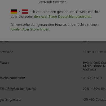
versendet werden.
apter
12V / 3.0A 36W
/
Ich verstehe den genannten Hinweis, möchte
aber trotzdem
den Acer Store Deutschland aufrufen.
hnittstelle
USB 3.0 Type 
Ich verstehe den genannten Hinweis und möchte meinen
lokalen Acer Store finden.
ftware-Aufrüstung
FOTA
terial
ABS
ermische
11cm x 11cm A
ftware
Hybrid QoS Com
Micro Home Ne
Android)
triebstemperatur
0~40 Celsius
ftfeuchtigkeit bei Betrieb
20% ~ 80% RH
gertemperatur
-20 ~60 Celsiu