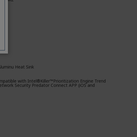
A
luminu Heat Sink
patible with Intel®Killer™Prioritization Engine Trend
twork Security Predator Connect APP (iOS and
s