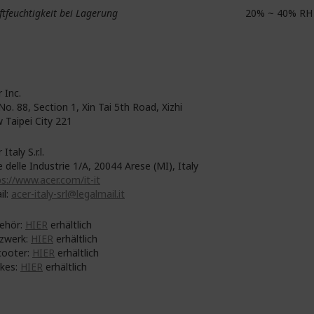
ftfeuchtigkeit bei Lagerung
20% ~ 40% RH
 Inc.
No. 88, Section 1, Xin Tai 5th Road, Xizhi
 Taipei City 221
 Italy S.r.l.
e delle Industrie 1/A, 20044 Arese (MI), Italy
s://www.acer.com/it-it
il:
acer-italy-srl@legalmail.it
ehör:
HIER
erhältlich
zwerk:
HIER
erhältlich
cooter:
HIER
erhältlich
ikes:
HIER
erhältlich