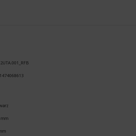
G2UTA.001_RFB
1474068613
warz
9 mm
 mm