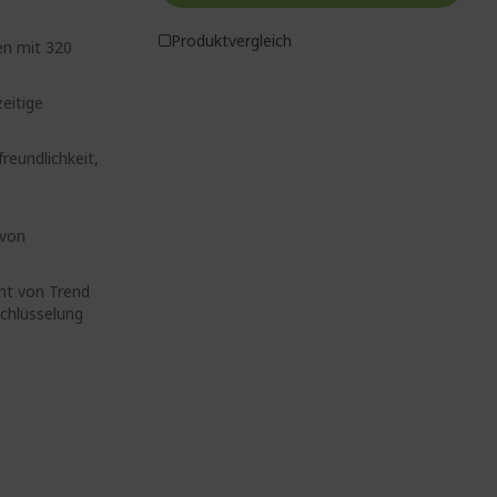
Produktvergleich
en mit 320
eitige
reundlichkeit,
 von
nt von Trend
chlüsselung