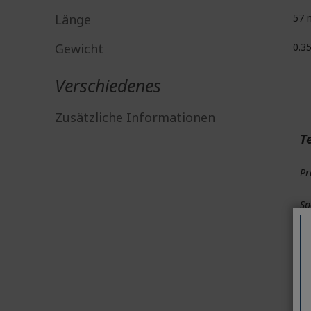
Länge
57
Gewicht
0.3
Verschiedenes
Zusätzliche Informationen
T
Pr
Sp
Sp
Et
Wi