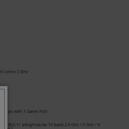
 Cortex 2 GHz
x 1Gbps with 1 Game Port
15A 802.11 a/b/g/n/ac/ax Tri-band 2.4 GHz / 5 GHz / 6
 2x4x2