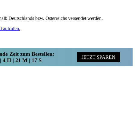
halb Deutschlands bzw. Österreichs versendet werden.
d aufrufen.
nde Zeit zum Bestellen:
JETZT SPAREN
| 4 H | 21 M | 16 S