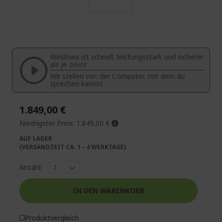
Zum
Anfang
der
Bildgalerie
Windows ist schnell, leistungsstark und sicherer
springen
als je zuvor.
Wir stellen vor: der Computer, mit dem du
sprechen kannst.
1.849,00 €
Niedrigster Preis:
1.849,00 €
AUF LAGER
(VERSANDZEIT CA. 1 - 4 WERKTAGE)
Anzahl:
IN DEN WARENKORB
Produktvergleich