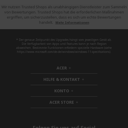
Wir nutzen Trusted Shops als unabhängigen Dienstleister zum Sammeln
von Bewertungen. Trusted Shops hat die erforderlichen Maßnahmen
ergriffen, um sicherzustellen, dass es sich um echte Bewertungen
handelt.
Mehr Informationen
* Der genaue Zeitpunkt des Upgrades hängt vom jeweiligen Gerät ab.
Die Verfügbarkeit von Apps und Features kann je nach Region
abweichen. Bestimmte Funktionen erfordern spezielle Hardware (siehe
https://www.microsoft.com/de-de/windows/windows-11-specifications).
ACER
h
i
HILFE & KONTAKT
d
h
d
i
KONTO
e
h
d
n
i
d
ACER STORE
d
h
e
d
i
n
e
d
n
d
e
Folgen Sie uns auf Social