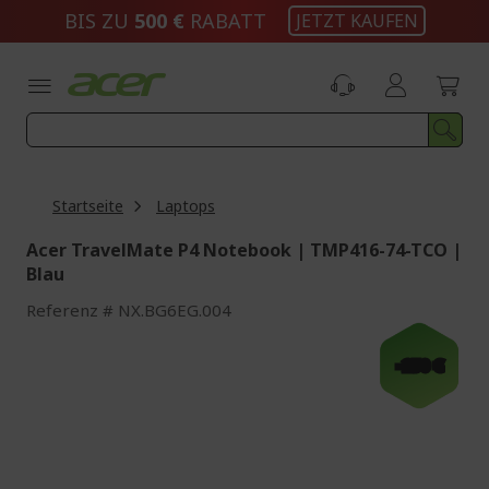
Zum
BIS ZU
500 €
RABATT
JETZT KAUFEN
Inhalt
springen
Startseite
Laptops
Acer TravelMate P4 Notebook | TMP416-74-TCO |
Blau
Referenz
NX.BG6EG.004
Zum
Ende
-250 €
der
Bildgalerie
springen