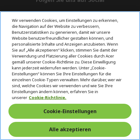
n
Wir verwenden Cookies, um Einstellungen zu erkennen,
die Navigation auf der Website zu verbessern,
Benutzerstatistiken zu generieren, damit wir unsere
Website benutzerfreundlicher gestalten können, und
Rückgabe & Widerruf
personalisierte Inhalte und Anzeigen anzubieten. Wenn
Sie auf „Alle akzeptieren“ klicken, stimmen Sie damit der
Verwendung und Platzierung aller Cookies durch Acer
Vertrag widerrufen
gemäß unserer Cookie-Richtlinie zu. Diese Einwilligung
kann jederzeit widerrufen werden. Unter „Cookie-
Einstellungen“ können Sie Ihre Einstellungen für die
Unterstützung
einzelnen Cookie-Typen verwalten. Mehr darüber, wer wir
Kostenloser
vor und nach
Zahlung
sind, welche Cookies wir verwenden und wie Sie Ihre
Versand
dem Kauf
Einstellungen ändern können, erfahren Sie in
unserer
Cookie-Richtlinie.
© 2026 Acer Inc.
Cookie-Einstellungen
CPYou BV ist der autorisierte Wiederverkäufer und Händler der
Produkte und Dienstleistungen, die in diesem Shop angeboten
werden.
Alle akzeptieren