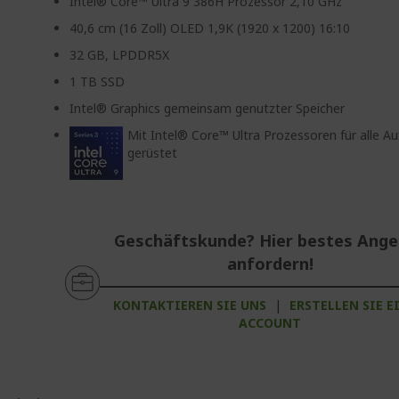
Intel® Core™ Ultra 9 386H Prozessor 2,10 GHz
40,6 cm (16 Zoll) OLED 1,9K (1920 x 1200) 16:10
32 GB, LPDDR5X
1 TB SSD
Intel® Graphics gemeinsam genutzter Speicher
Mit Intel® Core™ Ultra Prozessoren für alle A
gerüstet
Geschäftskunde? Hier bestes Ang
anfordern!
KONTAKTIEREN SIE UNS
|
ERSTELLEN SIE E
ACCOUNT