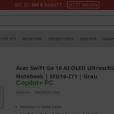
BIS ZU
500 €
RABATT
JETZT KAUFEN
KTOP PCS
MONITORE
PROJEKTOREN
ZUBEHÖR
GAMI
Acer Swift Go 16 AI OLED Ultrasch
Notebook | SFG16-I71 | Grau
Copilot+ PC
d
Referenz
NX.JWNEG.00D
Windows 11 Home 64-bit