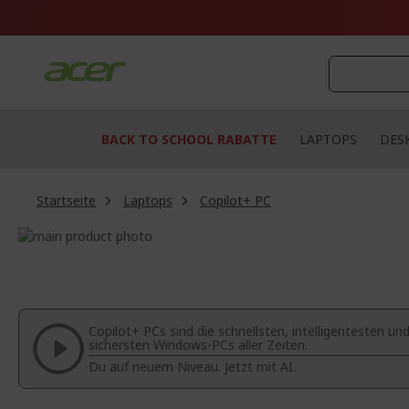
Zum
Inhalt
springen
BACK TO SCHOOL RABATTE
LAPTOPS
DES
Startseite
Laptops
Copilot+ PC
Zum
Ende
Zum
der
Anfang
Bildgalerie
der
springen
Bildgalerie
springen
Copilot+ PCs sind die schnellsten, intelligentesten un
sichersten Windows-PCs aller Zeiten.
Du auf neuem Niveau. Jetzt mit AI.