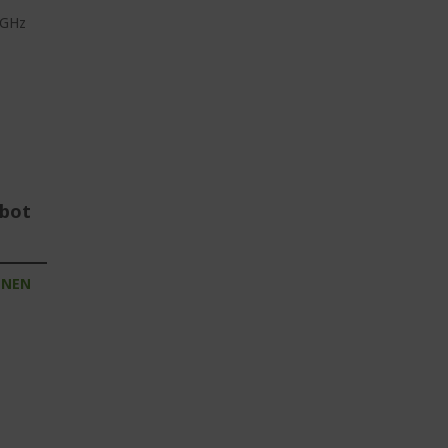
 GHz
ebot
INEN