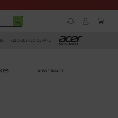
NG
REFURBISHED-GERÄTE
kes
AUSVERKAUFT
*