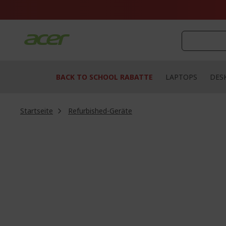
Zum
Inhalt
springen
BACK TO SCHOOL RABATTE
LAPTOPS
DES
Startseite
Refurbished-Geräte
Zum
Ende
der
Bildgalerie
springen