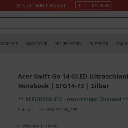
BIS ZU
500 €
RABATT
JETZT KAUFEN
KTOP PCS
MONITORE
PROJEKTOREN
ZUBEHÖR
GAMI
Acer Swift Go 14 OLED Ultraschlan
Notebook | SFG14-73 | Silber
** REFURBISHED - neuwertiger Zustand *
Referenz
NX.KWMEG.008_RFB
Windows 11 Home