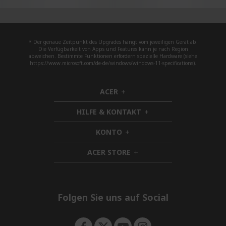
* Der genaue Zeitpunkt des Upgrades hängt vom jeweiligen Gerät ab.
Die Verfügbarkeit von Apps und Features kann je nach Region
abweichen. Bestimmte Funktionen erfordern spezielle Hardware (siehe
https://www.microsoft.com/de-de/windows/windows-11-specifications).
ACER
h
i
HILFE & KONTAKT
d
h
d
i
KONTO
e
h
d
n
i
d
ACER STORE
d
h
e
d
i
n
e
d
n
d
e
Folgen Sie uns auf Social
n