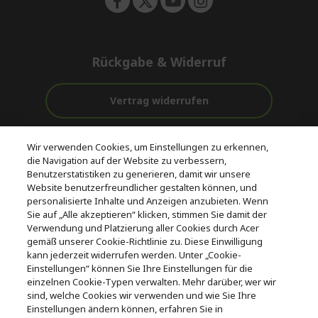
Rückgabe & Widerruf
Vertrag widerrufen
Unterstützung
Kostenloser
Wir verwenden Cookies, um Einstellungen zu erkennen,
vor und nach
Zahlung
Versand
die Navigation auf der Website zu verbessern,
dem Kauf
Benutzerstatistiken zu generieren, damit wir unsere
Website benutzerfreundlicher gestalten können, und
© 2026 Acer Inc.
personalisierte Inhalte und Anzeigen anzubieten. Wenn
CPYou BV ist der autorisierte Wiederverkäufer und Händler der
Sie auf „Alle akzeptieren“ klicken, stimmen Sie damit der
Produkte und Dienstleistungen, die in diesem Shop angeboten
Verwendung und Platzierung aller Cookies durch Acer
werden.
gemäß unserer Cookie-Richtlinie zu. Diese Einwilligung
kann jederzeit widerrufen werden. Unter „Cookie-
Einstellungen“ können Sie Ihre Einstellungen für die
einzelnen Cookie-Typen verwalten. Mehr darüber, wer wir
sind, welche Cookies wir verwenden und wie Sie Ihre
Einstellungen ändern können, erfahren Sie in