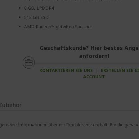
8 GB, LPDDR4
512 GB SSD
AMD Radeon™ geteilten Speicher
Geschäftskunde? Hier bestes Ang
anfordern!
KONTAKTIEREN SIE UNS
|
ERSTELLEN SIE E
ACCOUNT
Zubehör
lgemeine Informationen über die Produktserie enthält. Für die gen