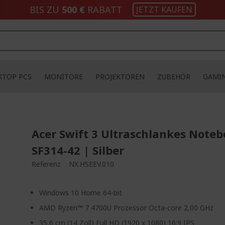
BIS ZU
500 €
RABATT
JETZT KAUFEN
KTOP PCS
MONITORE
PROJEKTOREN
ZUBEHÖR
GAMI
Acer Swift 3 Ultraschlankes Noteb
SF314-42 | Silber
Referenz
NX.HSEEV.010
Windows 10 Home 64-bit
AMD Ryzen™ 7 4700U Prozessor Octa-core 2,00 GHz
35,6 cm (14 Zoll) Full HD (1920 x 1080) 16:9 IPS