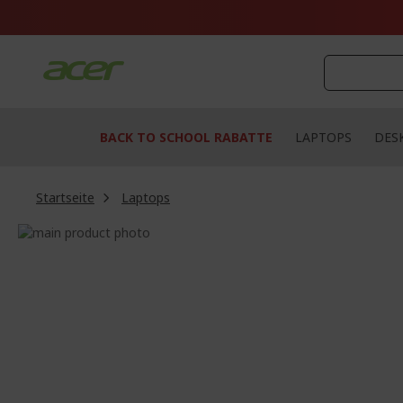
Zum
Inhalt
springen
BACK TO SCHOOL RABATTE
LAPTOPS
DES
Startseite
Laptops
Zum
Ende
Zum
der
Anfang
Bildgalerie
der
springen
Bildgalerie
springen