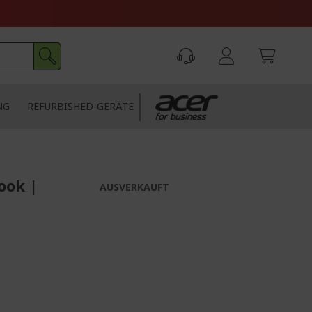
NG
REFURBISHED-GERÄTE
ook |
AUSVERKAUFT