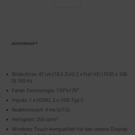
Zum
Anfang
der
Bildgalerie
springen
AUSVERKAUFT
Bildschirm: 47 cm (18,5 Zoll) 2 x Full HD (1920 x 108
0) 100 Hz
Panel-Technologie: 170°x170°
Inputs: 1 x HDMI, 2 x USB Typ C
Reaktionszeit: 4 ms (GTG)
Helligkeit: 250 cd/m²
Windows Touch-kompatibel für das untere Display