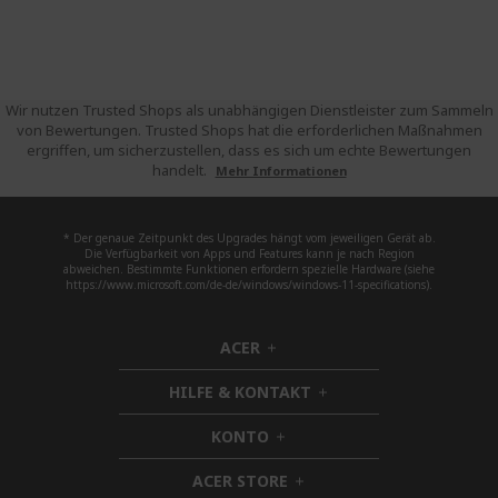
Wir nutzen Trusted Shops als unabhängigen Dienstleister zum Sammeln
von Bewertungen. Trusted Shops hat die erforderlichen Maßnahmen
ergriffen, um sicherzustellen, dass es sich um echte Bewertungen
handelt.
Mehr Informationen
* Der genaue Zeitpunkt des Upgrades hängt vom jeweiligen Gerät ab.
Die Verfügbarkeit von Apps und Features kann je nach Region
abweichen. Bestimmte Funktionen erfordern spezielle Hardware (siehe
https://www.microsoft.com/de-de/windows/windows-11-specifications).
ACER
h
i
HILFE & KONTAKT
d
h
d
i
KONTO
e
h
d
n
i
d
ACER STORE
d
h
e