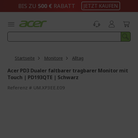
Zum
BIS ZU
500 €
RABATT
JETZT KAUFEN
Inhalt
springen
Startseite
Monitore
Alltag
Acer PD3 Dualer faltbarer tragbarer Monitor mit
Touch | PD193QTE | Schwarz
Referenz
UM.XP3EE.E09
Zum
Ende
der
Bildgalerie
springen