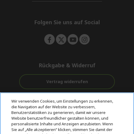
d
i
n
e
d
n
d
e
Folgen Sie uns auf Social
n
Rückgabe & Widerruf
Vertrag widerrufen
Unterstützung
Kostenloser
Wir verwenden Cookies, um Einstellungen zu erkennen,
vor und nach
Zahlung
Versand
die Navigation auf der Website zu verbessern,
dem Kauf
Benutzerstatistiken zu generieren, damit wir unsere
Website benutzerfreundlicher gestalten können, und
© 2026 Acer Inc.
personalisierte Inhalte und Anzeigen anzubieten. Wenn
CPYou BV ist der autorisierte Wiederverkäufer und Händler der
Sie auf „Alle akzeptieren“ klicken, stimmen Sie damit der