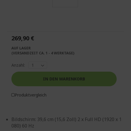
Zum
Anfang
der
Bildgalerie
springen
269,90 €
AUF LAGER
(VERSANDZEIT CA. 1 - 4 WERKTAGE)
Anzahl:
IN DEN WARENKORB
Produktvergleich
Bildschirm: 39,6 cm (15,6 Zoll) 2 x Full HD (1920 x 1
080) 60 Hz