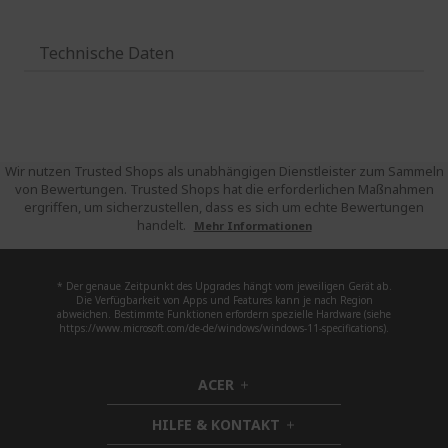
Technische Daten
Wir nutzen Trusted Shops als unabhängigen Dienstleister zum Sammeln
von Bewertungen. Trusted Shops hat die erforderlichen Maßnahmen
ergriffen, um sicherzustellen, dass es sich um echte Bewertungen
handelt.
Mehr Informationen
* Der genaue Zeitpunkt des Upgrades hängt vom jeweiligen Gerät ab.
Die Verfügbarkeit von Apps und Features kann je nach Region
abweichen. Bestimmte Funktionen erfordern spezielle Hardware (siehe
https://www.microsoft.com/de-de/windows/windows-11-specifications).
ACER
h
i
HILFE & KONTAKT
d
h