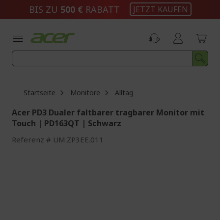
Zum
BIS ZU
500 €
RABATT
JETZT KAUFEN
Inhalt
springen
Startseite
Monitore
Alltag
Acer PD3 Dualer faltbarer tragbarer Monitor mit
Touch | PD163QT | Schwarz
Referenz
UM.ZP3EE.011
Zum
Ende
der
Bildgalerie
springen