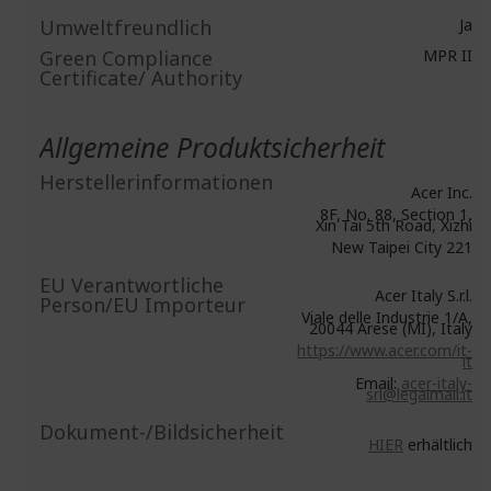
Umweltfreundlich
Ja
Green Compliance
MPR II
Certificate/ Authority
Allgemeine Produktsicherheit
Herstellerinformationen
Acer Inc.
8F, No. 88, Section 1,
Xin Tai 5th Road, Xizhi
New Taipei City 221
EU Verantwortliche
Acer Italy S.r.l.
Person/EU Importeur
Viale delle Industrie 1/A,
20044 Arese (MI), Italy
https://www.acer.com/it-
it
Email:
acer-italy-
srl@legalmail.it
Dokument-/Bildsicherheit
HIER
erhältlich