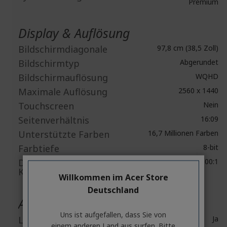
Premium
Display & Auflösung
Bildschirmdiagonale
97,8 cm (38,5 Zoll)
Bildschirmtyp
Abgerundet
Bildschirmauflösung
WQHD
Maximale Auflösung
2560 x 1440
Touchscreen
Nein
Seitenverhältnis
16:09
Unterstützte Farben
16,7 Millionen Farben
Farbtiefe
8-bit
Dynamisches
100,000,000:1
Kontrastverhältnis
Willkommen im Acer Store
Deutschland
Audio
Uns ist aufgefallen, dass Sie von
Lautsprecher
Ja
einem anderen Land aus surfen. Bitte