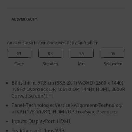
springen
Bildgalerie
springen
AUSVERKAUFT
Beeilen Sie sich! Der Code MYSTERY läuft ab in:
01
03
36
06
Tage
Stunden
Min.
Sekunden
Bildschirm: 97,8 cm (38,5 Zoll) WQHD (2560 x 1440)
175Hz Overclock DP, 165Hz DP, 144Hz HDMI, 3000R
Curved Screen/TFT
Panel-Technologie: Vertical-Alignment-Technologi
e (VA) (178°x178°), HDMI/DP FreeSync Premium
Inputs: DisplayPort, HDMI
Reaktionszeit: 1 ms VRB