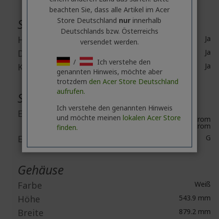
beachten Sie, dass alle Artikel im Acer
Store Deutschland
nur
innerhalb
Schnittstellen / Anschlüsse
Deutschlands bzw. Österreichs
HDMI
Ja
versendet werden.
DisplayPort
Ja
/
Ich verstehe den
Kopfhörer
Ja
genannten Hinweis, möchte aber
trotzdem
den Acer Store Deutschland
aufrufen.
Stromversorgung
Ich verstehe den genannten Hinweis
Eingangsspannung
und möchte meinen
lokalen Acer Store
120 V Wechselstrom
230 V Wechselstrom
finden.
Energieeffizienzklasse
G
Gehäuse
Farbe
Weiß
Höhe
543.9 mm
Breite
879.2 mm