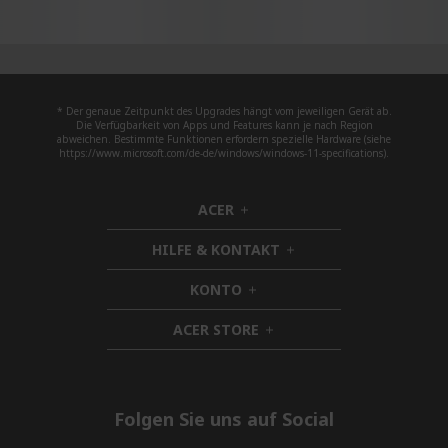
* Der genaue Zeitpunkt des Upgrades hängt vom jeweiligen Gerät ab.
Die Verfügbarkeit von Apps und Features kann je nach Region
abweichen. Bestimmte Funktionen erfordern spezielle Hardware (siehe
https://www.microsoft.com/de-de/windows/windows-11-specifications).
ACER
h
i
HILFE & KONTAKT
d
h
d
i
KONTO
e
h
d
n
i
d
ACER STORE
d
h
e
d
i
n
e
d
n
d
e
Folgen Sie uns auf Social
n