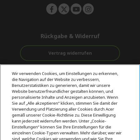
Rückgabe & Widerruf
Vertrag widerrufen
Unterstützung
Kostenloser
Wir verwenden Cookies, um Einstellungen zu erkennen,
vor und nach
Zahlung
Versand
die Navigation auf der Website zu verbessern,
dem Kauf
Benutzerstatistiken zu generieren, damit wir unsere
Website benutzerfreundlicher gestalten können, und
© 2026 Acer Inc.
personalisierte Inhalte und Anzeigen anzubieten. Wenn
CPYou BV ist der autorisierte Wiederverkäufer und Händler der
Sie auf „Alle akzeptieren“ klicken, stimmen Sie damit der
Produkte und Dienstleistungen, die in diesem Shop angeboten
Verwendung und Platzierung aller Cookies durch Acer
werden.
gemäß unserer Cookie-Richtlinie zu. Diese Einwilligung
kann jederzeit widerrufen werden. Unter „Cookie-
Einstellungen“ können Sie Ihre Einstellungen für die
einzelnen Cookie-Typen verwalten. Mehr darüber, wer wir
sind, welche Cookies wir verwenden und wie Sie Ihre