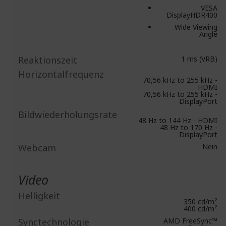
VESA
DisplayHDR400
Wide Viewing
Angle
Reaktionszeit
1 ms (VRB)
Horizontalfrequenz
70,56 kHz to 255 kHz -
HDMI
70,56 kHz to 255 kHz -
DisplayPort
Bildwiederholungsrate
48 Hz to 144 Hz - HDMI
48 Hz to 170 Hz -
DisplayPort
Webcam
Nein
Video
Helligkeit
350 cd/m²
400 cd/m²
Synctechnologie
AMD FreeSync™