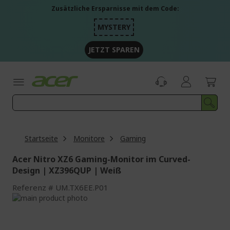
Zum
Zusätzliche Ersparnisse mit dem Code:
Inhalt
springen
MYSTERY
JETZT SPAREN
Startseite
Monitore
Gaming
Acer Nitro XZ6 Gaming-Monitor im Curved-
Design | XZ396QUP | Weiß
Referenz
UM.TX6EE.P01
Zum
Ende
Zum
der
Anfang
Bildgalerie
der