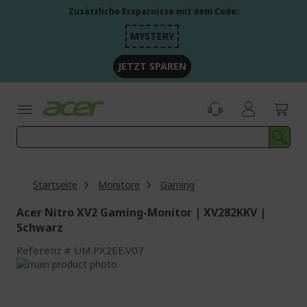
Zum
Zusätzliche Ersparnisse mit dem Code:
Inhalt
springen
MYSTERY
JETZT SPAREN
Startseite
Monitore
Gaming
Acer Nitro XV2 Gaming-Monitor | XV282KKV |
Schwarz
Referenz
UM.PX2EE.V07
Zum
Ende
Zum
der
Anfang
Bildgalerie
der