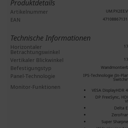
Produktdetails
Artikelnummer
UM.PX2EE.V
EAN
47108867131
Technische Informationen
Horizontaler
17
Betrachtungswinkel
Vertikaler Blickwinkel
17
Befestigungstyp
Wandmontierb
Panel-Technologie
IPS-Technologie (In-Pla
Switchi
Monitor-Funktionen
VESA DisplayHDR 
DP FreeSync, HD
V
Delta 
ZeroFra
Super Sharpn