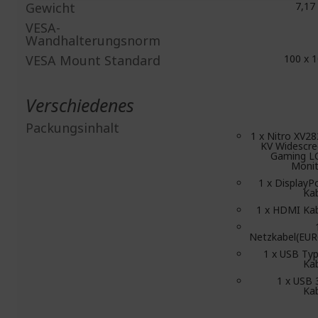
Gewicht
7,17
VESA-
Wandhalterungsnorm
VESA Mount Standard
100 x 
Verschiedenes
Packungsinhalt
1 x Nitro XV2
KV Widescr
Gaming L
Monit
1 x DisplayP
Ka
1 x HDMI Ka
Netzkabel(EU
1 x USB Ty
Ka
1 x USB 
Ka