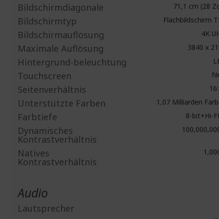
Bildschirmdiagonale
71,1 cm (28 Zo
Bildschirmtyp
Flachbildschirm 
Bildschirmauflösung
4K U
Maximale Auflösung
3840 x 21
Hintergrund-beleuchtung
L
Touchscreen
Ne
Seitenverhältnis
16:
Unterstützte Farben
1,07 Milliarden Far
Farbtiefe
8-bit+Hi-
Dynamisches
100,000,00
Kontrastverhältnis
Natives
1,00
Kontrastverhältnis
Audio
Lautsprecher