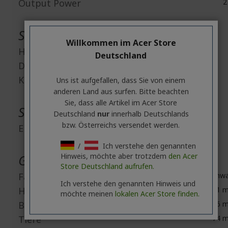
Output Power
2
Schnittstellen / Anschlüsse
Willkommen im Acer Store
HDMI
Deutschland
DisplayPort
Kopfhörer
Uns ist aufgefallen, dass Sie von einem
anderen Land aus surfen. Bitte beachten
Sie, dass alle Artikel im Acer Store
Stromversorgung
Deutschland
nur
innerhalb Deutschlands
bzw. Österreichs versendet werden.
Energieeffizienzklasse
/
Ich verstehe den genannten
Hinweis, möchte aber trotzdem
den Acer
Gehäuse
Store Deutschland aufrufen.
Farbe
Schwa
Ich verstehe den genannten Hinweis und
Höhe
371 
möchte meinen
lokalen Acer Store finden.
Breite
636 
Tiefe
74 