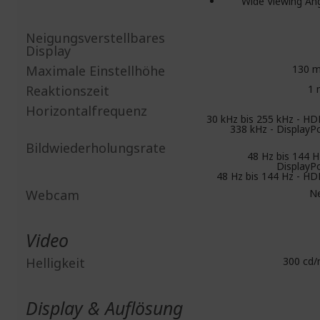
Wide Viewing An
Neigungsverstellbares
Display
Maximale Einstellhöhe
130 
Reaktionszeit
1 
Horizontalfrequenz
30 kHz bis 255 kHz - H
338 kHz - DisplayP
Bildwiederholungsrate
48 Hz bis 144 H
DisplayP
48 Hz bis 144 Hz - H
Webcam
Ne
Video
Helligkeit
300 cd/
Display & Auflösung