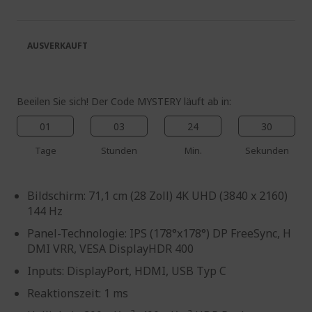
springen
Bildgalerie
springen
AUSVERKAUFT
Beeilen Sie sich! Der Code MYSTERY läuft ab in:
01
03
24
30
Tage
Stunden
Min.
Sekunden
Bildschirm: 71,1 cm (28 Zoll) 4K UHD (3840 x 2160)
144 Hz
Panel-Technologie: IPS (178°x178°) DP FreeSync, H
DMI VRR, VESA DisplayHDR 400
Inputs: DisplayPort, HDMI, USB Typ C
Reaktionszeit: 1 ms