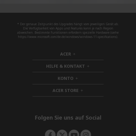
* Der genaue Zeitpunkt des Upgrades hängt vom jeweiligen Gerät ab.
Die Verfügbarkeit von Apps und Features kann je nach Region
abweichen. Bestimmte Funktionen erfordern spezielle Hardware (siehe
https://www.microsoft.com/de-de/windows/windows-11-specifications).
ACER
h
i
HILFE & KONTAKT
d
h
d
i
KONTO
e
h
d
n
i
d
ACER STORE
d
h
e
d
i
n
e
d
n
d
e
Folgen Sie uns auf Social
n