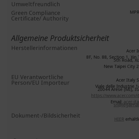
Umweltfreundlich
Green Compliance
MPR 
Certificate/ Authority
Allgemeine Produktsicherheit
Herstellerinformationen
Acer I
8F, No. 88, Section 1, Xin 
5th Road, Xi
New Taipei City 
EU Verantwortliche
Acer Italy S.r
Person/EU Importeur
Viale delle Industrie 1
20044 Arese (MI), It
https://www.acer.com/it
Email:
acer-ita
srl@legalmail
Dokument-/Bildsicherheit
HIER
erhältl