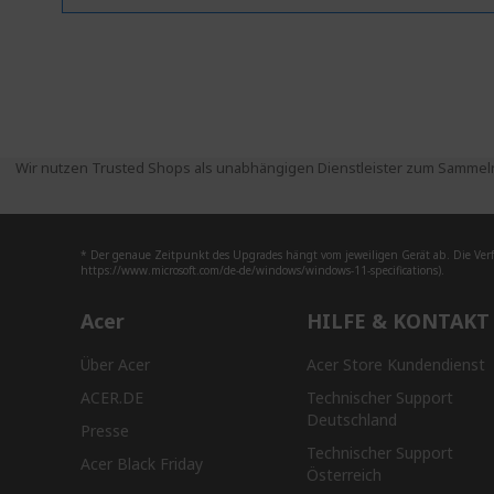
Wir nutzen Trusted Shops als unabhängigen Dienstleister zum Sammeln
* Der genaue Zeitpunkt des Upgrades hängt vom jeweiligen Gerät ab. Die Ver
https://www.microsoft.com/de-de/windows/windows-11-specifications).
Acer
HILFE & KONTAKT
Über Acer
Acer Store Kundendienst
ACER.DE
Technischer Support
Deutschland
Presse
Technischer Support
Acer Black Friday
Österreich