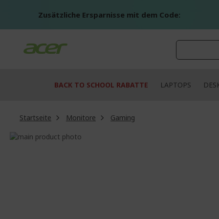
Zum
Inhalt
Zusätzliche Ersparnisse mit dem Code:
springen
BACK TO SCHOOL RABATTE
LAPTOPS
DES
Startseite
Monitore
Gaming
Zum
Ende
Zum
der
Anfang
Bildgalerie
der
springen
Bildgalerie
springen