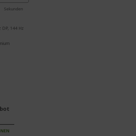
Sekunden
z DP, 144 Hz
emium
ebot
INEN