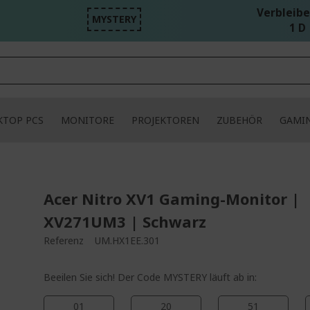
Verbleibe
MYSTERY
1 D 
KTOP PCS
MONITORE
PROJEKTOREN
ZUBEHÖR
GAMI
Acer Nitro XV1 Gaming-Monitor |
XV271UM3 | Schwarz
Referenz
UM.HX1EE.301
Beeilen Sie sich! Der Code MYSTERY läuft ab in:
01
20
51