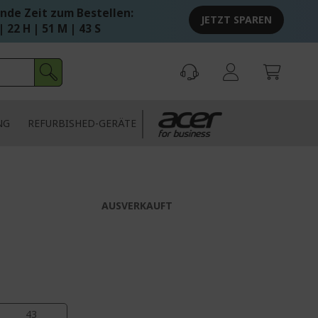
nde Zeit zum Bestellen:
JETZT SPAREN
| 22 H | 51 M | 43 S
NG
REFURBISHED-GERÄTE
AUSVERKAUFT
43