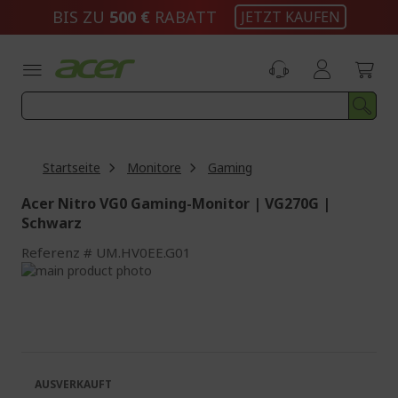
Zum
BIS ZU
500 €
RABATT
JETZT KAUFEN
Inhalt
springen
Startseite
Monitore
Gaming
Acer Nitro VG0 Gaming-Monitor | VG270G |
Schwarz
Referenz
UM.HV0EE.G01
Zum
Ende
Zum
der
Anfang
Bildgalerie
der
springen
Bildgalerie
springen
AUSVERKAUFT