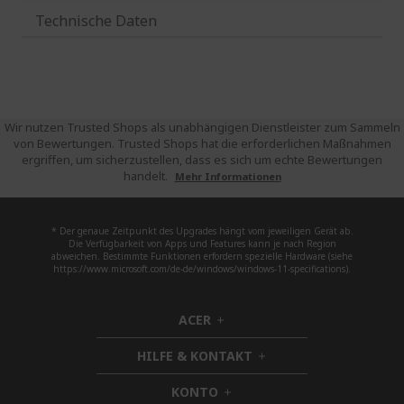
Technische Daten
Wir nutzen Trusted Shops als unabhängigen Dienstleister zum Sammeln
von Bewertungen. Trusted Shops hat die erforderlichen Maßnahmen
ergriffen, um sicherzustellen, dass es sich um echte Bewertungen
handelt.
Mehr Informationen
* Der genaue Zeitpunkt des Upgrades hängt vom jeweiligen Gerät ab.
Die Verfügbarkeit von Apps und Features kann je nach Region
abweichen. Bestimmte Funktionen erfordern spezielle Hardware (siehe
https://www.microsoft.com/de-de/windows/windows-11-specifications).
ACER
h
i
HILFE & KONTAKT
d
h
d
i
KONTO
e
h
d