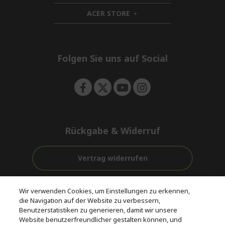
n
i
d
ACER STORE
d
h
e
d
i
n
e
d
n
d
e
Folgen Sie uns auf Social
n
Rückgabe & Widerruf
Vertrag widerrufen
Unterstützung
Kostenloser
Wir verwenden Cookies, um Einstellungen zu erkennen,
vor und nach
Zahlung
Versand
die Navigation auf der Website zu verbessern,
dem Kauf
Benutzerstatistiken zu generieren, damit wir unsere
Website benutzerfreundlicher gestalten können, und
© 2026 Acer Inc.