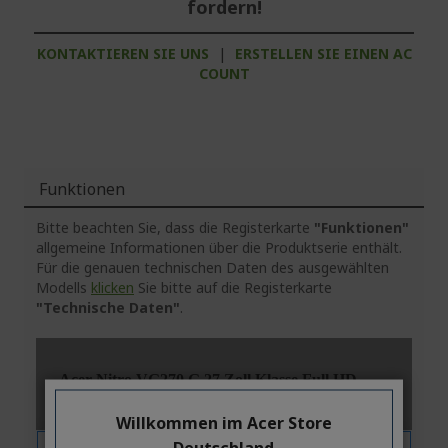
fordern!
KONTAKTIEREN SIE UNS
|
ERSTELLEN SIE EINEN AC
COUNT
Funktionen
Bitte beachten Sie, dass die Registerkarte
"Funktionen"
allgemeine Informationen über die Produktserie enthält.
Für die genauen technischen Daten des ausgewählten
Modells
klicken
Sie bitte auf die Registerkarte
"Technische Daten"
.
Willkommen im Acer Store
Deutschland