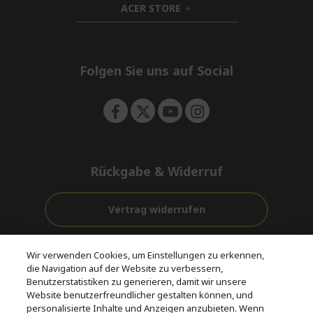
ACER STORE
d
h
e
d
i
n
e
d
n
d
e
Folgen Sie uns auf Social
n
Rückgabe & Widerruf
Vertrag widerrufen
Unterstützung
Kostenloser
Wir verwenden Cookies, um Einstellungen zu erkennen,
vor und nach
Zahlung
Versand
die Navigation auf der Website zu verbessern,
dem Kauf
Benutzerstatistiken zu generieren, damit wir unsere
Website benutzerfreundlicher gestalten können, und
© 2026 Acer Inc.
personalisierte Inhalte und Anzeigen anzubieten. Wenn