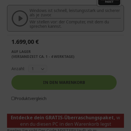
springen
Bildgalerie
Windows ist schnell, leistungsstark und sicherer
springen
als je zuvor.
Wir stellen vor: der Computer, mit dem du
sprechen kannst.
1.699,00 €
AUF LAGER
(VERSANDZEIT CA. 1 - 4 WERKTAGE)
Anzahl:
IN DEN WARENKORB
Produktvergleich
Entdecke dein GRATIS-Überraschungspaket,
w
enn du diesen PC in den Warenkorb legst
Beeilen Sie sich! Der Code MYSTERY läuft ab in: