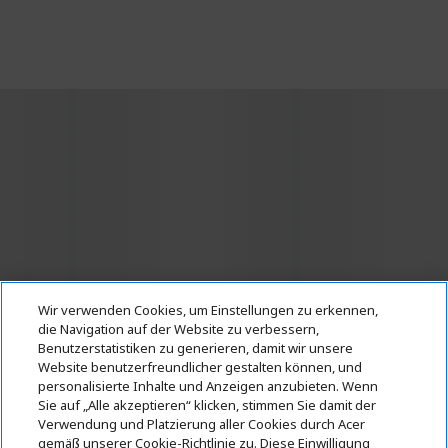
Wir verwenden Cookies, um Einstellungen zu erkennen,
die Navigation auf der Website zu verbessern,
Benutzerstatistiken zu generieren, damit wir unsere
* Der genaue Zeitpunkt des Upgrades hängt vom jeweiligen Gerät ab.
Website benutzerfreundlicher gestalten können, und
Die Verfügbarkeit von Apps und Features kann je nach Region
personalisierte Inhalte und Anzeigen anzubieten. Wenn
abweichen. Bestimmte Funktionen erfordern spezielle Hardware (siehe
https://www.microsoft.com/de-de/windows/windows-11-specifications).
Sie auf „Alle akzeptieren“ klicken, stimmen Sie damit der
Verwendung und Platzierung aller Cookies durch Acer
gemäß unserer Cookie-Richtlinie zu. Diese Einwilligung