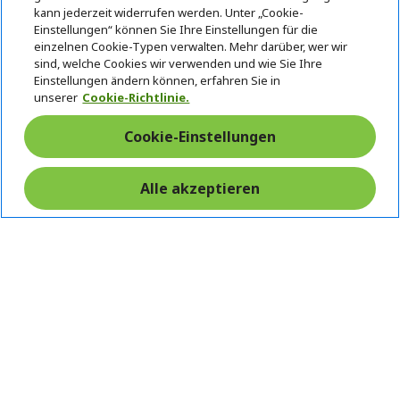
ACER
h
kann jederzeit widerrufen werden. Unter „Cookie-
i
Einstellungen“ können Sie Ihre Einstellungen für die
HILFE & KONTAKT
d
h
einzelnen Cookie-Typen verwalten. Mehr darüber, wer wir
d
i
sind, welche Cookies wir verwenden und wie Sie Ihre
KONTO
Einstellungen ändern können, erfahren Sie in
e
h
d
unserer
Cookie-Richtlinie.
n
i
d
ACER STORE
d
h
e
d
i
n
Cookie-Einstellungen
e
d
n
d
Alle akzeptieren
e
Folgen Sie uns auf Social
n
Rückgabe & Widerruf
Vertrag widerrufen