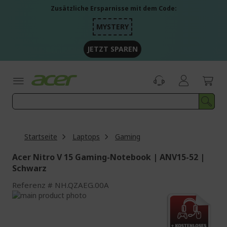
Zum
Zusätzliche Ersparnisse mit dem Code:
Inhalt
springen
MYSTERY
JETZT SPAREN
Startseite
Laptops
Gaming
Acer Nitro V 15 Gaming-Notebook | ANV15-52 |
Schwarz
Referenz
NH.QZAEG.00A
Zum
Ende
Zum
der
Anfang
Bildgalerie
der