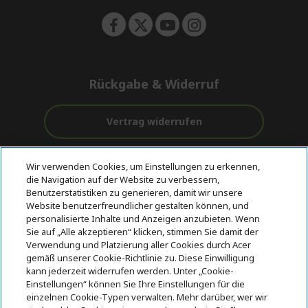
Rückgabe & Widerruf
Vertrag widerrufen
Unterstützung
Kostenloser
Wir verwenden Cookies, um Einstellungen zu erkennen,
vor und nach
Zahlung
Versand
die Navigation auf der Website zu verbessern,
dem Kauf
Benutzerstatistiken zu generieren, damit wir unsere
Website benutzerfreundlicher gestalten können, und
© 2026 Acer Inc.
personalisierte Inhalte und Anzeigen anzubieten. Wenn
Sie auf „Alle akzeptieren“ klicken, stimmen Sie damit der
CPYou BV ist der autorisierte Wiederverkäufer und Händler der
Produkte und Dienstleistungen, die in diesem Shop angeboten
Verwendung und Platzierung aller Cookies durch Acer
werden.
gemäß unserer Cookie-Richtlinie zu. Diese Einwilligung
kann jederzeit widerrufen werden. Unter „Cookie-
Einstellungen“ können Sie Ihre Einstellungen für die
einzelnen Cookie-Typen verwalten. Mehr darüber, wer wir