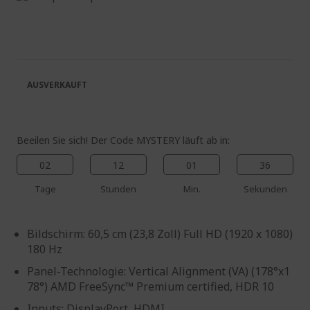
Ende
Zum
der
Anfang
Bildgalerie
der
springen
Bildgalerie
springen
AUSVERKAUFT
Beeilen Sie sich! Der Code MYSTERY läuft ab in:
02
12
01
35
Tage
Stunden
Min.
Sekunden
Bildschirm: 60,5 cm (23,8 Zoll) Full HD (1920 x 1080)
180 Hz
Panel-Technologie: Vertical Alignment (VA) (178°x1
78°) AMD FreeSync™ Premium certified, HDR 10
Inputs: DisplayPort, HDMI