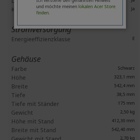
DisplayPort
und möchte meinen
lokalen Acer Store
Kopfhörer
Ja
finden.
Stromversorgung
Energieeffizienzklasse
E
Gehäuse
Farbe
Schwarz
Höhe
323,1 mm
Breite
542,4 mm
Tiefe
38,5 mm
Tiefe mit Ständer
175 mm
Gewicht
2,50 kg
Höhe mit Stand
412,30 mm
Breite mit Stand
542,40 mm
Gewicht mit Stand
2,70 kg