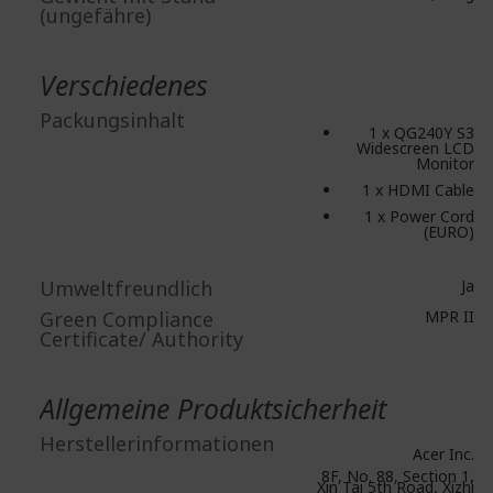
(ungefähre)
Verschiedenes
Packungsinhalt
1 x QG240Y S3
Widescreen LCD
Monitor
1 x HDMI Cable
1 x Power Cord
(EURO)
Umweltfreundlich
Ja
Green Compliance
MPR II
Certificate/ Authority
Allgemeine Produktsicherheit
Herstellerinformationen
Acer Inc.
8F, No. 88, Section 1,
Xin Tai 5th Road, Xizhi