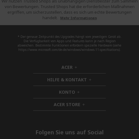
Wir nutzen Trusted Shops als unabhängigen Dienstleister zum Sammeln
von Bewertungen. Trusted Shops hat die erforderlichen Maßnahmen
ergriffen, um sicherzustellen, dass es sich um echte Bewertungen
handelt.
Mehr Informationen
* Der genaue Zeitpunkt des Upgrades hängt vom jeweiligen Gerät ab.
Die Verfügbarkeit von Apps und Features kann je nach Region
abweichen. Bestimmte Funktionen erfordern spezielle Hardware (siehe
https://www.microsoft.com/de-de/windows/windows-11-specifications).
ACER
h
i
HILFE & KONTAKT
d
h
d
i
KONTO
e
h
d
n
i
d
ACER STORE
d
h
e
d
i
n
e
d
n
d
e
Folgen Sie uns auf Social
n