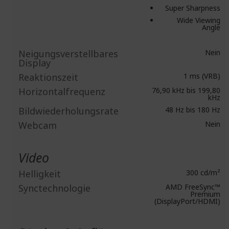
Super Sharpness
Wide Viewing
Angle
Neigungsverstellbares
Nein
Display
Reaktionszeit
1 ms (VRB)
Horizontalfrequenz
76,90 kHz bis 199,80
kHz
Bildwiederholungsrate
48 Hz bis 180 Hz
Webcam
Nein
Video
Helligkeit
300 cd/m²
Synctechnologie
AMD FreeSync™
Premium
(DisplayPort/HDMI)