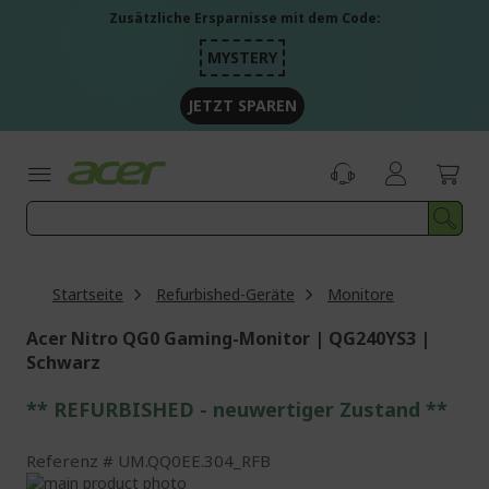
Zum
Zusätzliche Ersparnisse mit dem Code:
Inhalt
springen
MYSTERY
JETZT SPAREN
Startseite
Refurbished-Geräte
Monitore
Acer Nitro QG0 Gaming-Monitor | QG240YS3 |
Schwarz
** REFURBISHED - neuwertiger Zustand **
Referenz
UM.QQ0EE.304_RFB
Zum