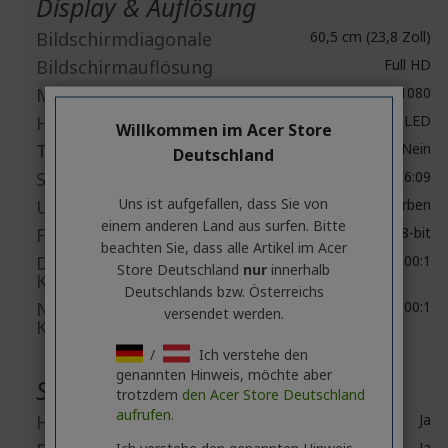
Display & Auflösung
Bildschirmdiagonale
60,5 cm (23,8 Zoll)
Bildschirmauflösung
Full HD
Maximale Auflösung
1920 x 1080
Hintergrund-beleuchtung
LED
Willkommen im Acer Store
Touchscreen
Nein
Deutschland
Seitenverhältnis
16:09
Uns ist aufgefallen, dass Sie von
Unterstützte Farben
16,7 Millionen Farben
einem anderen Land aus surfen. Bitte
Farbtiefe
8-bit
beachten Sie, dass alle Artikel im Acer
Dynamisches
100,000,000:1
Store Deutschland
nur
innerhalb
Kontrastverhältnis
Deutschlands bzw. Österreichs
Natives
4,000:1
versendet werden.
Kontrastverhältnis
/
Ich verstehe den
genannten Hinweis, möchte aber
Schnittstellen / Anschlüsse
trotzdem
den Acer Store Deutschland
aufrufen.
HDMI
Ja
Ich verstehe den genannten Hinweis
Ja