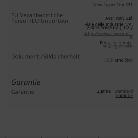
New Taipei City 221
EU Verantwortliche
Acer Italy S.r.l.
Person/EU Importeur
Viale delle Industrie 1/A,
20044 Arese (MI), Italy
https://www.acer.com/it-
it
Email:
acer-italy-
srl@legalmail.it
Dokument-/Bildsicherheit
HIER
erhältlich
Garantie
Garantie
2 Jahre
Standard
Garantie